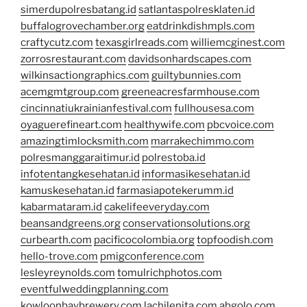
simerdupolresbatang.id
satlantaspolresklaten.id
buffalogrovechamber.org
eatdrinkdishmpls.com
craftycutz.com
texasgirlreads.com
williemcginest.com
zorrosrestaurant.com
davidsonhardscapes.com
wilkinsactiongraphics.com
guiltybunnies.com
acemgmtgroup.com
greeneacresfarmhouse.com
cincinnatiukrainianfestival.com
fullhousesa.com
oyaguerefineart.com
healthywife.com
pbcvoice.com
amazingtimlocksmith.com
marrakechimmo.com
polresmanggaraitimur.id
polrestoba.id
infotentangkesehatan.id
informasikesehatan.id
kamuskesehatan.id
farmasiapotekerumm.id
kabarmataram.id
cakelifeeveryday.com
beansandgreens.org
conservationsolutions.org
curbearth.com
pacificocolombia.org
topfoodish.com
hello-trove.com
pmigconference.com
lesleyreynolds.com
tomulrichphotos.com
eventfulweddingplanning.com
kowloonbaybrewery.com
lachilenita.com
abgolo.com