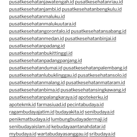
pusatkesehatanjawatengah.id
pusatkesehatanriau.id
pusatkesehatanjambi.id
pusatkesehatanbengkulu.id
pusatkesehatanmaluku.id
pusatkesehatanmalukuutara.id
pusatkesehatangorontalo.id
pusatkesehatansabang.id
pusatkesehatanmedan.id
pusatkesehatanbinjai.id
pusatkesehatanpadang.id
pusatkesehatanbukittinggi.id
pusatkesehatanpadangpanjang.id
pusatkesehatandumai.id
pusatkesehatanpalembang.id
pusatkesehatanlubuklinggau.id
pusatkesehatansolo.id
pusatkesehatanmalang.id
pusatkesehatanmataram.id
pusatkesehatanbima.id
pusatkesehatansingkawang.id
pusatkesehatanpalangkaraya.id
apotekerku.id
apotekmk.id
farmasiuad.id
pecintabudaya.id
ragambudayajatim.id
budayakita.id
senibudaya.id
penikmatbudaya.id
lumbungbudayadermaji.id
senibudayaislam.id
kebudayaantanahdatar.id
mybudaya.id
wartabudayasanggau.id
sribudaya.id