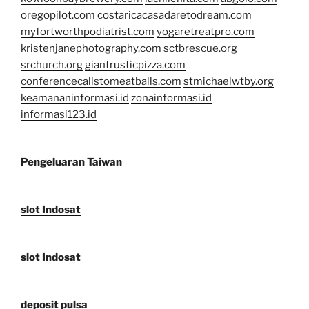
oregopilot.com
costaricacasadaretodream.com
myfortworthpodiatrist.com
yogaretreatpro.com
kristenjanephotography.com
sctbrescue.org
srchurch.org
giantrusticpizza.com
conferencecallstomeatballs.com
stmichaelwtby.org
keamananinformasi.id
zonainformasi.id
informasi123.id
Pengeluaran Taiwan
slot Indosat
slot Indosat
deposit pulsa