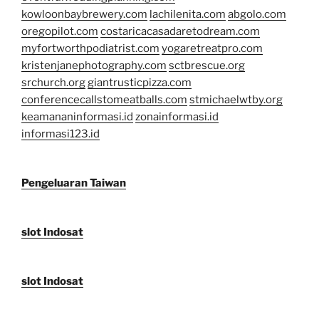
kowloonbaybrewery.com
lachilenita.com
abgolo.com
oregopilot.com
costaricacasadaretodream.com
myfortworthpodiatrist.com
yogaretreatpro.com
kristenjanephotography.com
sctbrescue.org
srchurch.org
giantrusticpizza.com
conferencecallstomeatballs.com
stmichaelwtby.org
keamananinformasi.id
zonainformasi.id
informasi123.id
Pengeluaran Taiwan
slot Indosat
slot Indosat