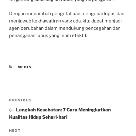
Dengan menambah pengetahuan mengenai lupus dan
menjawab kekhawatiran yang ada, kita dapat menjadi
agen perubahan dalam mendukung pencegahan dan
penanganan lupus yang lebih efektif.
CATEGORIES
MEDIS
Post
Previous
PREVIOUS
navigation
Post
Langkah Kesehatan: 7 Cara Meningkatkan
Kualitas Hidup Sehari-hari
Next
NEXT