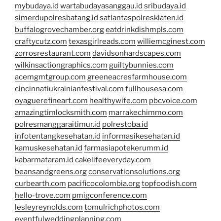
mybudaya.id
wartabudayasanggau.id
sribudaya.id
simerdupolresbatang.id
satlantaspolresklaten.id
buffalogrovechamber.org
eatdrinkdishmpls.com
craftycutz.com
texasgirlreads.com
williemcginest.com
zorrosrestaurant.com
davidsonhardscapes.com
wilkinsactiongraphics.com
guiltybunnies.com
acemgmtgroup.com
greeneacresfarmhouse.com
cincinnatiukrainianfestival.com
fullhousesa.com
oyaguerefineart.com
healthywife.com
pbcvoice.com
amazingtimlocksmith.com
marrakechimmo.com
polresmanggaraitimur.id
polrestoba.id
infotentangkesehatan.id
informasikesehatan.id
kamuskesehatan.id
farmasiapotekerumm.id
kabarmataram.id
cakelifeeveryday.com
beansandgreens.org
conservationsolutions.org
curbearth.com
pacificocolombia.org
topfoodish.com
hello-trove.com
pmigconference.com
lesleyreynolds.com
tomulrichphotos.com
eventfulweddingplanning.com