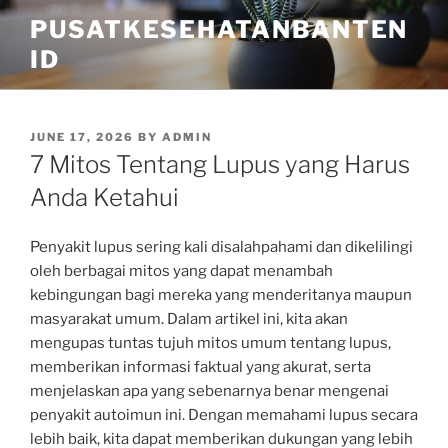
Skip
PUSATKESEHATANBANTEN
to
ID
content
POSTED
JUNE 17, 2026
BY
ADMIN
ON
7 Mitos Tentang Lupus yang Harus
Anda Ketahui
Penyakit lupus sering kali disalahpahami dan dikelilingi
oleh berbagai mitos yang dapat menambah
kebingungan bagi mereka yang menderitanya maupun
masyarakat umum. Dalam artikel ini, kita akan
mengupas tuntas tujuh mitos umum tentang lupus,
memberikan informasi faktual yang akurat, serta
menjelaskan apa yang sebenarnya benar mengenai
penyakit autoimun ini. Dengan memahami lupus secara
lebih baik, kita dapat memberikan dukungan yang lebih