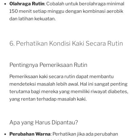
Olahraga Rutin
: Cobalah untuk berolahraga minimal
150 menit setiap minggu dengan kombinasi aerobik
dan latihan kekuatan.
6. Perhatikan Kondisi Kaki Secara Rutin
Pentingnya Pemeriksaan Rutin
Pemeriksaan kaki secara rutin dapat membantu
mendeteksi masalah lebih awal. Hal ini sangat penting
terutama bagi mereka yang memiliki riwayat diabetes,
yang rentan terhadap masalah kaki.
Apa yang Harus Dipantau?
Perubahan Warna
: Perhatikan jika ada perubahan