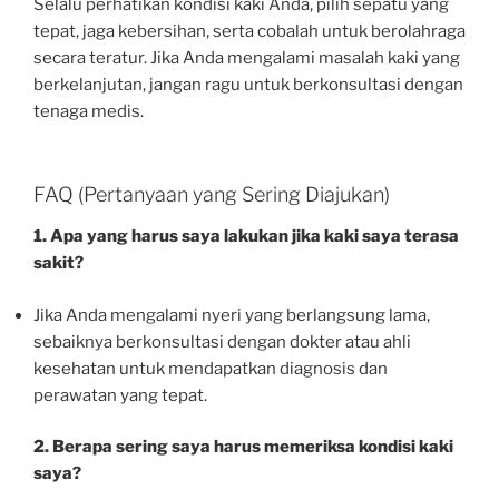
Selalu perhatikan kondisi kaki Anda, pilih sepatu yang
tepat, jaga kebersihan, serta cobalah untuk berolahraga
secara teratur. Jika Anda mengalami masalah kaki yang
berkelanjutan, jangan ragu untuk berkonsultasi dengan
tenaga medis.
FAQ (Pertanyaan yang Sering Diajukan)
1. Apa yang harus saya lakukan jika kaki saya terasa
sakit?
Jika Anda mengalami nyeri yang berlangsung lama,
sebaiknya berkonsultasi dengan dokter atau ahli
kesehatan untuk mendapatkan diagnosis dan
perawatan yang tepat.
2. Berapa sering saya harus memeriksa kondisi kaki
saya?