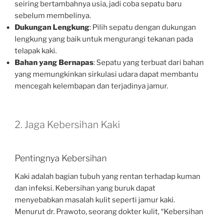
seiring bertambahnya usia, jadi coba sepatu baru
sebelum membelinya.
Dukungan Lengkung
: Pilih sepatu dengan dukungan
lengkung yang baik untuk mengurangi tekanan pada
telapak kaki.
Bahan yang Bernapas
: Sepatu yang terbuat dari bahan
yang memungkinkan sirkulasi udara dapat membantu
mencegah kelembapan dan terjadinya jamur.
2. Jaga Kebersihan Kaki
Pentingnya Kebersihan
Kaki adalah bagian tubuh yang rentan terhadap kuman
dan infeksi. Kebersihan yang buruk dapat
menyebabkan masalah kulit seperti jamur kaki.
Menurut dr. Prawoto, seorang dokter kulit, “Kebersihan