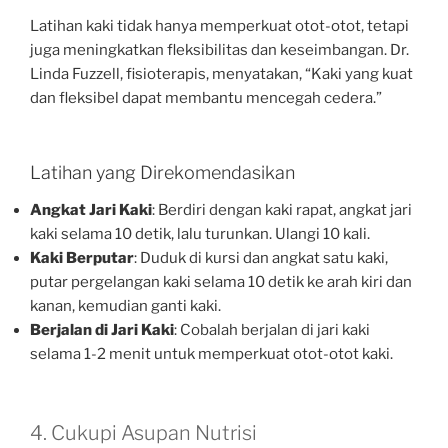
Latihan kaki tidak hanya memperkuat otot-otot, tetapi
juga meningkatkan fleksibilitas dan keseimbangan. Dr.
Linda Fuzzell, fisioterapis, menyatakan, “Kaki yang kuat
dan fleksibel dapat membantu mencegah cedera.”
Latihan yang Direkomendasikan
Angkat Jari Kaki
: Berdiri dengan kaki rapat, angkat jari
kaki selama 10 detik, lalu turunkan. Ulangi 10 kali.
Kaki Berputar
: Duduk di kursi dan angkat satu kaki,
putar pergelangan kaki selama 10 detik ke arah kiri dan
kanan, kemudian ganti kaki.
Berjalan di Jari Kaki
: Cobalah berjalan di jari kaki
selama 1-2 menit untuk memperkuat otot-otot kaki.
4. Cukupi Asupan Nutrisi