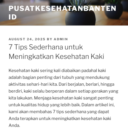
Skip
PUSATKESEHATANBANTEN
to
ID
content
POSTED
AUGUST 24, 2025
BY
ADMIN
ON
7 Tips Sederhana untuk
Meningkatkan Kesehatan Kaki
Kesehatan kaki sering kali diabaikan padahal kaki
adalah bagian penting dari tubuh yang mendukung
aktivitas sehari-hari kita. Dari berjalan, berlari, hingga
berdiri, kaki selalu berperan dalam setiap gerakan yang
kita lakukan. Menjaga kesehatan kaki sangat penting
untuk kualitas hidup yang lebih baik. Dalam artikel ini,
kami akan membahas 7 tips sederhana yang dapat
Anda terapkan untuk meningkatkan kesehatan kaki
Anda.