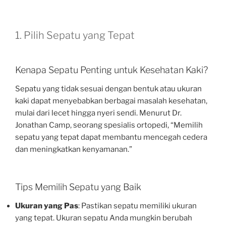
1. Pilih Sepatu yang Tepat
Kenapa Sepatu Penting untuk Kesehatan Kaki?
Sepatu yang tidak sesuai dengan bentuk atau ukuran
kaki dapat menyebabkan berbagai masalah kesehatan,
mulai dari lecet hingga nyeri sendi. Menurut Dr.
Jonathan Camp, seorang spesialis ortopedi, “Memilih
sepatu yang tepat dapat membantu mencegah cedera
dan meningkatkan kenyamanan.”
Tips Memilih Sepatu yang Baik
Ukuran yang Pas
: Pastikan sepatu memiliki ukuran
yang tepat. Ukuran sepatu Anda mungkin berubah