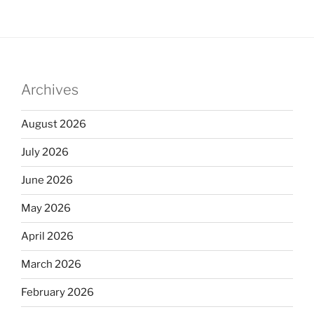
Archives
August 2026
July 2026
June 2026
May 2026
April 2026
March 2026
February 2026