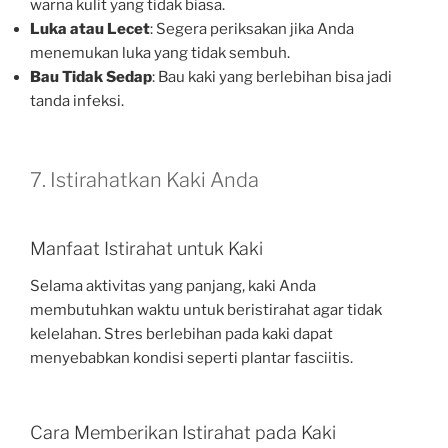
warna kulit yang tidak biasa.
Luka atau Lecet
: Segera periksakan jika Anda
menemukan luka yang tidak sembuh.
Bau Tidak Sedap
: Bau kaki yang berlebihan bisa jadi
tanda infeksi.
7. Istirahatkan Kaki Anda
Manfaat Istirahat untuk Kaki
Selama aktivitas yang panjang, kaki Anda
membutuhkan waktu untuk beristirahat agar tidak
kelelahan. Stres berlebihan pada kaki dapat
menyebabkan kondisi seperti plantar fasciitis.
Cara Memberikan Istirahat pada Kaki