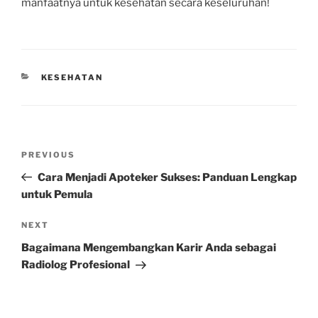
manfaatnya untuk kesehatan secara keseluruhan!
CATEGORIES
KESEHATAN
Post
Previous
PREVIOUS
navigation
Post
Cara Menjadi Apoteker Sukses: Panduan Lengkap
untuk Pemula
Next
NEXT
Post
Bagaimana Mengembangkan Karir Anda sebagai
Radiolog Profesional