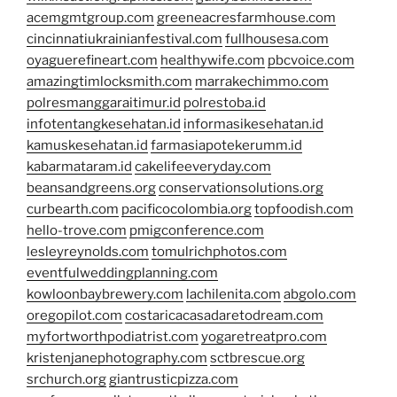
acemgmtgroup.com
greeneacresfarmhouse.com
cincinnatiukrainianfestival.com
fullhousesa.com
oyaguerefineart.com
healthywife.com
pbcvoice.com
amazingtimlocksmith.com
marrakechimmo.com
polresmanggaraitimur.id
polrestoba.id
infotentangkesehatan.id
informasikesehatan.id
kamuskesehatan.id
farmasiapotekerumm.id
kabarmataram.id
cakelifeeveryday.com
beansandgreens.org
conservationsolutions.org
curbearth.com
pacificocolombia.org
topfoodish.com
hello-trove.com
pmigconference.com
lesleyreynolds.com
tomulrichphotos.com
eventfulweddingplanning.com
kowloonbaybrewery.com
lachilenita.com
abgolo.com
oregopilot.com
costaricacasadaretodream.com
myfortworthpodiatrist.com
yogaretreatpro.com
kristenjanephotography.com
sctbrescue.org
srchurch.org
giantrusticpizza.com