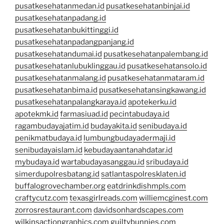
pusatkesehatanmedan.id
pusatkesehatanbinjai.id
pusatkesehatanpadang.id
pusatkesehatanbukittinggi.id
pusatkesehatanpadangpanjang.id
pusatkesehatandumai.id
pusatkesehatanpalembang.id
pusatkesehatanlubuklinggau.id
pusatkesehatansolo.id
pusatkesehatanmalang.id
pusatkesehatanmataram.id
pusatkesehatanbima.id
pusatkesehatansingkawang.id
pusatkesehatanpalangkaraya.id
apotekerku.id
apotekmk.id
farmasiuad.id
pecintabudaya.id
ragambudayajatim.id
budayakita.id
senibudaya.id
penikmatbudaya.id
lumbungbudayadermaji.id
senibudayaislam.id
kebudayaantanahdatar.id
mybudaya.id
wartabudayasanggau.id
sribudaya.id
simerdupolresbatang.id
satlantaspolresklaten.id
buffalogrovechamber.org
eatdrinkdishmpls.com
craftycutz.com
texasgirlreads.com
williemcginest.com
zorrosrestaurant.com
davidsonhardscapes.com
wilkinsactiongraphics.com
guiltybunnies.com