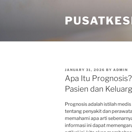
Skip
to
PUSATKES
content
POSTED
JANUARY 31, 2026
BY
ADMIN
ON
Apa Itu Prognosis
Pasien dan Keluar
Prognosis adalah istilah medis
tentang penyakit dan perawat
memahami apa arti sebenarnya
informasi ini dapat memengar