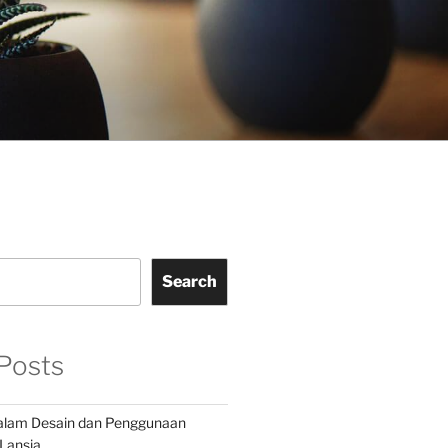
Search
Posts
dalam Desain dan Penggunaan
Lansia