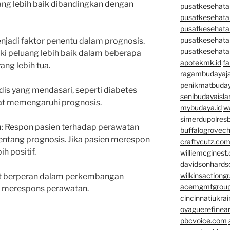
ang lebih baik dibandingkan dengan
pusatkesehatan
pusatkesehata
pusatkesehata
pusatkesehata
menjadi faktor penentu dalam prognosis.
pusatkesehata
ki peluang lebih baik dalam beberapa
apotekmk.id
fa
ng lebih tua.
ragambudayaja
penikmatbuday
dis yang mendasari, seperti diabetes
senibudayaisla
pat memengaruhi prognosis.
mybudaya.id
w
simerdupolresb
n
: Respon pasien terhadap perawatan
buffalogrovec
tang prognosis. Jika pasien merespon
craftycutz.co
h positif.
williemcginest
davidsonhard
wilkinsactiong
pat berperan dalam perkembangan
acemgmtgrou
h merespons perawatan.
cincinnatiukrai
oyaguerefinea
pbcvoice.com