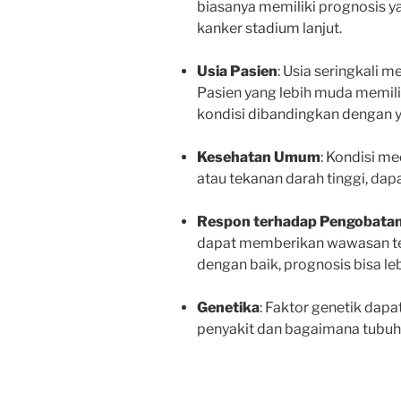
biasanya memiliki prognosis y
kanker stadium lanjut.
Usia Pasien
: Usia seringkali 
Pasien yang lebih muda memili
kondisi dibandingkan dengan ya
Kesehatan Umum
: Kondisi me
atau tekanan darah tinggi, da
Respon terhadap Pengobata
dapat memberikan wawasan ten
dengan baik, prognosis bisa lebi
Genetika
: Faktor genetik da
penyakit dan bagaimana tubu