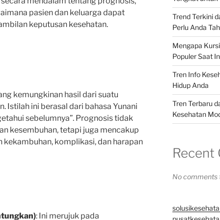
as secara mendalam tentang prognosis,
gaimana pasien dan keluarga dapat
Trend Terkini 
mbilan keputusan kesehatan.
Perlu Anda Ta
Mengapa Kursi 
Populer Saat In
Tren Info Kese
Hidup Anda
ang kemungkinan hasil dari suatu
Tren Terbaru d
. Istilah ini berasal dari bahasa Yunani
Kesehatan Mo
getahui sebelumnya”. Prognosis tidak
an kesembuhan, tetapi juga mencakup
an kekambuhan, komplikasi, dan harapan
Recent
No comments t
solusikesehata
ntungkan)
: Ini merujuk pada
pusatkesehatan