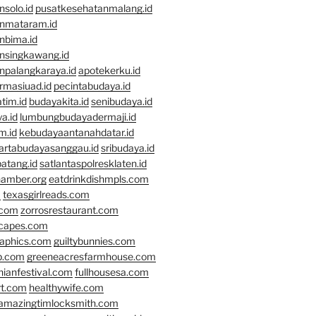
solo.id
pusatkesehatanmalang.id
nmataram.id
nbima.id
nsingkawang.id
npalangkaraya.id
apotekerku.id
rmasiuad.id
pecintabudaya.id
tim.id
budayakita.id
senibudaya.id
a.id
lumbungbudayadermaji.id
m.id
kebudayaantanahdatar.id
artabudayasanggau.id
sribudaya.id
atang.id
satlantaspolresklaten.id
hamber.org
eatdrinkdishmpls.com
m
texasgirlreads.com
.com
zorrosrestaurant.com
scapes.com
raphics.com
guiltybunnies.com
p.com
greeneacresfarmhouse.com
nianfestival.com
fullhousesa.com
rt.com
healthywife.com
amazingtimlocksmith.com