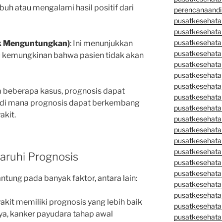
h atau mengalami hasil positif dari
perencanaandi
pusatkesehata
pusatkesehata
pusatkesehata
ak Menguntungkan)
: Ini menunjukkan
pusatkesehata
au kemungkinan bahwa pasien tidak akan
pusatkesehata
pusatkesehata
pusatkesehatan
m beberapa kasus, prognosis dapat
pusatkesehata
ti, di mana prognosis dapat berkembang
pusatkesehata
akit.
pusatkesehata
pusatkesehatan
pusatkesehata
pusatkesehata
ruhi Prognosis
pusatkesehata
pusatkesehatan
ntung pada banyak faktor, antara lain:
pusatkesehata
pusatkesehata
akit memiliki prognosis yang lebih baik
pusatkesehata
ya, kanker payudara tahap awal
pusatkesehatan