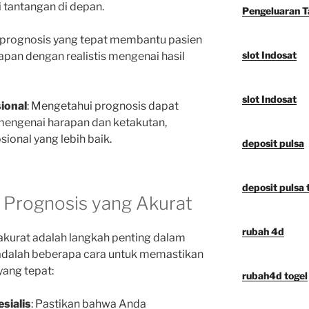
 tantangan di depan.
Pengeluaran 
i prognosis yang tepat membantu pasien
slot Indosat
pan dengan realistis mengenai hasil
slot Indosat
ional
: Mengetahui prognosis dapat
 mengenai harapan dan ketakutan,
nal yang lebih baik.
deposit pulsa
deposit pulsa t
Prognosis yang Akurat
rubah 4d
kurat adalah langkah penting dalam
 adalah beberapa cara untuk memastikan
ang tepat:
rubah4d togel
sialis
: Pastikan bahwa Anda