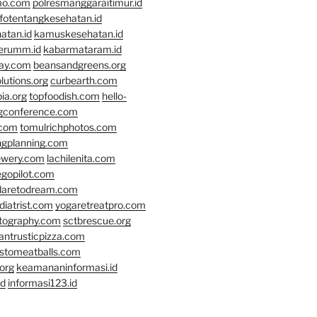
mo.com
polresmanggaraitimur.id
nfotentangkesehatan.id
atan.id
kamuskesehatan.id
erumm.id
kabarmataram.id
day.com
beansandgreens.org
lutions.org
curbearth.com
ia.org
topfoodish.com
hello-
gconference.com
.com
tomulrichphotos.com
ngplanning.com
ewery.com
lachilenita.com
egopilot.com
daretodream.com
iatrist.com
yogaretreatpro.com
otography.com
sctbrescue.org
antrusticpizza.com
lstomeatballs.com
org
keamananinformasi.id
id
informasi123.id