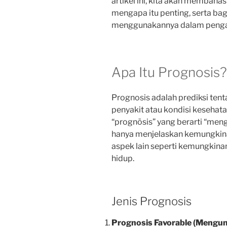
artikel ini, kita akan membah
mengapa itu penting, serta ba
menggunakannya dalam penga
Apa Itu Prognosis?
Prognosis adalah prediksi tent
penyakit atau kondisi kesehatan
“prognōsis” yang berarti “men
hanya menjelaskan kemungkin
aspek lain seperti kemungkin
hidup.
Jenis Prognosis
Prognosis Favorable (Mengu