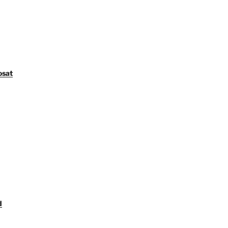
osat
d