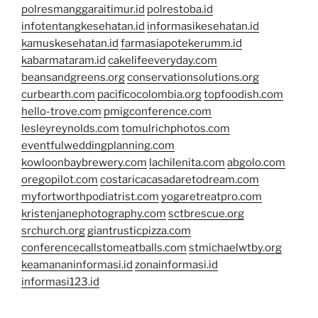
polresmanggaraitimur.id
polrestoba.id
infotentangkesehatan.id
informasikesehatan.id
kamuskesehatan.id
farmasiapotekerumm.id
kabarmataram.id
cakelifeeveryday.com
beansandgreens.org
conservationsolutions.org
curbearth.com
pacificocolombia.org
topfoodish.com
hello-trove.com
pmigconference.com
lesleyreynolds.com
tomulrichphotos.com
eventfulweddingplanning.com
kowloonbaybrewery.com
lachilenita.com
abgolo.com
oregopilot.com
costaricacasadaretodream.com
myfortworthpodiatrist.com
yogaretreatpro.com
kristenjanephotography.com
sctbrescue.org
srchurch.org
giantrusticpizza.com
conferencecallstomeatballs.com
stmichaelwtby.org
keamananinformasi.id
zonainformasi.id
informasi123.id