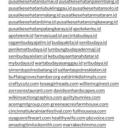
pusatkesehatandumai.id
pusatkesehatanpalembang.id
pusatkesehatanlubuklinggau.id
pusatkesehatansolo.id
pusatkesehatanmalang.id
pusatkesehatanmataram.id
pusatkesehatanbima.id
pusatkesehatansingkawang.id
pusatkesehatanpalangkaraya.id
apotekerku.id
apotekmk.id
farmasiuad.id
pecintabudaya.id
ragambudayajatim.id
budayakita.id
senibudaya.id
penikmatbudaya.id
lumbungbudayadermaji.id
senibudayaislam.id
kebudayaantanahdatar.id
mybudaya.id
wartabudayasanggau.id
sribudaya.id
simerdupolresbatang.id
satlantaspolresklaten.id
buffalogrovechamber.org
eatdrinkdishmpls.com
craftycutz.com
texasgirlreads.com
williemcginest.com
zorrosrestaurant.com
davidsonhardscapes.com
wilkinsactiongraphics.com
guiltybunnies.com
acemgmtgroup.com
greeneacresfarmhouse.com
cincinnatiukrainianfestival.com
fullhousesa.com
oyaguerefineart.com
healthywife.com
pbcvoice.com
amazingtimlocksmith.com
marrakechimmo.com