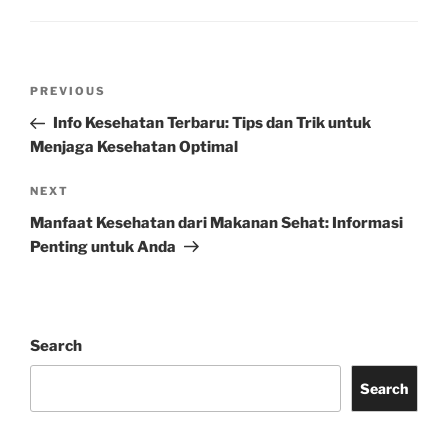
Post
Previous
PREVIOUS
navigation
Post
Info Kesehatan Terbaru: Tips dan Trik untuk
Menjaga Kesehatan Optimal
Next
NEXT
Post
Manfaat Kesehatan dari Makanan Sehat: Informasi
Penting untuk Anda
Search
Search