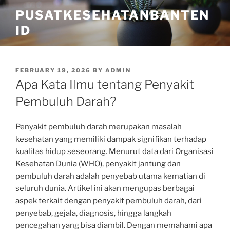
Skip
PUSATKESEHATANBANTEN
to
ID
content
POSTED
FEBRUARY 19, 2026
BY
ADMIN
ON
Apa Kata Ilmu tentang Penyakit
Pembuluh Darah?
Penyakit pembuluh darah merupakan masalah
kesehatan yang memiliki dampak signifikan terhadap
kualitas hidup seseorang. Menurut data dari Organisasi
Kesehatan Dunia (WHO), penyakit jantung dan
pembuluh darah adalah penyebab utama kematian di
seluruh dunia. Artikel ini akan mengupas berbagai
aspek terkait dengan penyakit pembuluh darah, dari
penyebab, gejala, diagnosis, hingga langkah
pencegahan yang bisa diambil. Dengan memahami apa