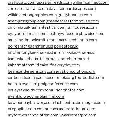
craftycutz.com
texasgirlreads.com
williemcginest.com
zorrosrestaurant.com
davidsonhardscapes.com
wilkinsactiongraphics.com
guiltybunnies.com
acemgmtgroup.com
greeneacresfarmhouse.com
cincinnatiukrainianfestival.com
fullhousesa.com
oyaguerefineart.com
healthywife.com
pbcvoice.com
amazingtimlocksmith.com
marrakechimmo.com
polresmanggaraitimur.id
polrestoba.id
infotentangkesehatan.id
informasikesehatan.id
kamuskesehatan.id
farmasiapotekerumm.id
kabarmataram.id
cakelifeeveryday.com
beansandgreens.org
conservationsolutions.org
curbearth.com
pacificocolombia.org
topfoodish.com
hello-trove.com
pmigconference.com
lesleyreynolds.com
tomulrichphotos.com
eventfulweddingplanning.com
kowloonbaybrewery.com
lachilenita.com
abgolo.com
oregopilot.com
costaricacasadaretodream.com
myfortworthpodiatrist.com
yogaretreatpro.com