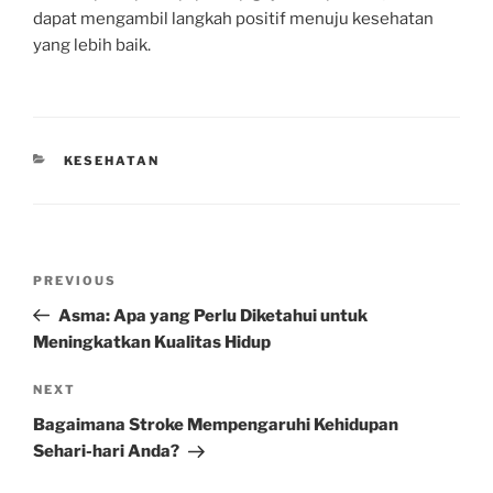
dapat mengambil langkah positif menuju kesehatan
yang lebih baik.
CATEGORIES
KESEHATAN
Post
Previous
PREVIOUS
navigation
Post
Asma: Apa yang Perlu Diketahui untuk
Meningkatkan Kualitas Hidup
Next
NEXT
Post
Bagaimana Stroke Mempengaruhi Kehidupan
Sehari-hari Anda?