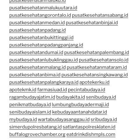
pusatkesehatanmaluku.id
pusatkesehatanmalukuutara.id
pusatkesehatangorontalo.id
pusatkesehatansabang.id
pusatkesehatanmedan.id
pusatkesehatanbinjai.id
pusatkesehatanpadang.id
pusatkesehatanbukittinggi.id
pusatkesehatanpadangpanjang.id
pusatkesehatandumai.id
pusatkesehatanpalembang.id
pusatkesehatanlubuklinggau.id
pusatkesehatansolo.id
pusatkesehatanmalang.id
pusatkesehatanmataram.id
pusatkesehatanbima.id
pusatkesehatansingkawang.id
pusatkesehatanpalangkaraya.id
apotekerku.id
apotekmk.id
farmasiuad.id
pecintabudaya.id
ragambudayajatim.id
budayakita.id
senibudaya.id
penikmatbudaya.id
lumbungbudayadermaji.id
senibudayaislam.id
kebudayaantanahdatar.id
mybudaya.id
wartabudayasanggau.id
sribudaya.id
simerdupolresbatang.id
satlantaspolresklaten.id
buffalogrovechamber.org
eatdrinkdishmpls.com