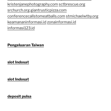
kristenjanephotography.com
sctbrescue.org
srchurch.org
giantrusticpizza.com
conferencecallstomeatballs.com
stmichaelwtby.org
keamananinformasi.id
zonainformasi.id
informasi123.id
Pengeluaran Taiwan
slot Indosat
slot Indosat
deposit pulsa