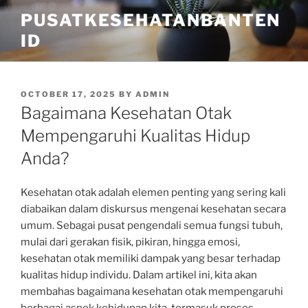
Skip
PUSATKESEHATANBANTEN
to
ID
content
POSTED
OCTOBER 17, 2025
BY
ADMIN
ON
Bagaimana Kesehatan Otak
Mempengaruhi Kualitas Hidup
Anda?
Kesehatan otak adalah elemen penting yang sering kali
diabaikan dalam diskursus mengenai kesehatan secara
umum. Sebagai pusat pengendali semua fungsi tubuh,
mulai dari gerakan fisik, pikiran, hingga emosi,
kesehatan otak memiliki dampak yang besar terhadap
kualitas hidup individu. Dalam artikel ini, kita akan
membahas bagaimana kesehatan otak mempengaruhi