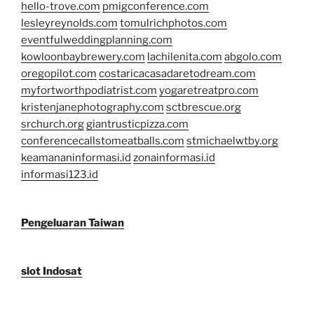
hello-trove.com
pmigconference.com
lesleyreynolds.com
tomulrichphotos.com
eventfulweddingplanning.com
kowloonbaybrewery.com
lachilenita.com
abgolo.com
oregopilot.com
costaricacasadaretodream.com
myfortworthpodiatrist.com
yogaretreatpro.com
kristenjanephotography.com
sctbrescue.org
srchurch.org
giantrusticpizza.com
conferencecallstomeatballs.com
stmichaelwtby.org
keamananinformasi.id
zonainformasi.id
informasi123.id
Pengeluaran Taiwan
slot Indosat