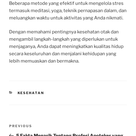
Beberapa metode yang efektif untuk mengelola stres
termasuk meditasi, yoga, teknik pernapasan dalam, dan
meluangkan waktu untuk aktivitas yang Anda nikmati.
Dengan memahami pentingnya kesehatan otak dan
mengambil langkah-langkah yang diperlukan untuk
menjaganya, Anda dapat meningkatkan kualitas hidup
secara keseluruhan dan menjalani kehidupan yang
lebih memuaskan dan bermakna.
CATEGORIES
KESEHATAN
Post
Previous
PREVIOUS
navigation
Post
5 Fakta Menarik Tentang Profesi Apoteker yang