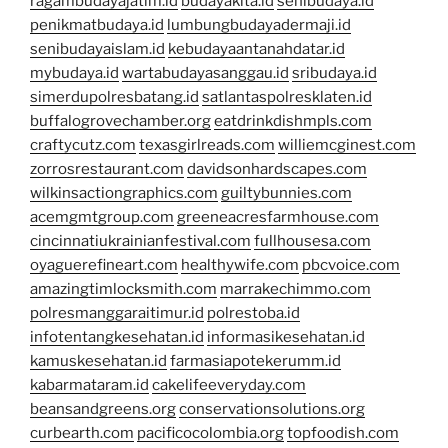
ragambudayajatim.id
budayakita.id
senibudaya.id
penikmatbudaya.id
lumbungbudayadermaji.id
senibudayaislam.id
kebudayaantanahdatar.id
mybudaya.id
wartabudayasanggau.id
sribudaya.id
simerdupolresbatang.id
satlantaspolresklaten.id
buffalogrovechamber.org
eatdrinkdishmpls.com
craftycutz.com
texasgirlreads.com
williemcginest.com
zorrosrestaurant.com
davidsonhardscapes.com
wilkinsactiongraphics.com
guiltybunnies.com
acemgmtgroup.com
greeneacresfarmhouse.com
cincinnatiukrainianfestival.com
fullhousesa.com
oyaguerefineart.com
healthywife.com
pbcvoice.com
amazingtimlocksmith.com
marrakechimmo.com
polresmanggaraitimur.id
polrestoba.id
infotentangkesehatan.id
informasikesehatan.id
kamuskesehatan.id
farmasiapotekerumm.id
kabarmataram.id
cakelifeeveryday.com
beansandgreens.org
conservationsolutions.org
curbearth.com
pacificocolombia.org
topfoodish.com