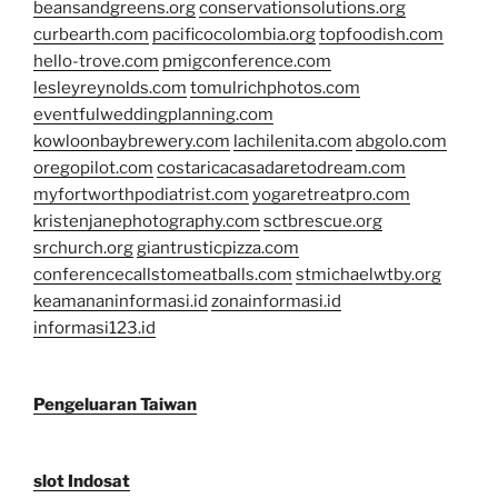
beansandgreens.org
conservationsolutions.org
curbearth.com
pacificocolombia.org
topfoodish.com
hello-trove.com
pmigconference.com
lesleyreynolds.com
tomulrichphotos.com
eventfulweddingplanning.com
kowloonbaybrewery.com
lachilenita.com
abgolo.com
oregopilot.com
costaricacasadaretodream.com
myfortworthpodiatrist.com
yogaretreatpro.com
kristenjanephotography.com
sctbrescue.org
srchurch.org
giantrusticpizza.com
conferencecallstomeatballs.com
stmichaelwtby.org
keamananinformasi.id
zonainformasi.id
informasi123.id
Pengeluaran Taiwan
slot Indosat