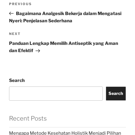
Post
Previous
PREVIOUS
navigation
Post
Bagaimana Analgesik Bekerja dalam Mengatasi
Nyeri: Penjelasan Sederhana
Next
NEXT
Post
Panduan Lengkap Memilih Antiseptik yang Aman
dan Efektif
Search
Search
Recent Posts
Mengapa Metode Kesehatan Holistik Menjadi Pilihan