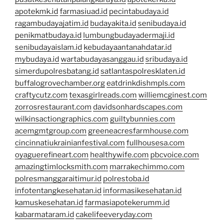
apotekmk.id
farmasiuad.id
pecintabudaya.id
ragambudayajatim.id
budayakita.id
senibudaya.id
penikmatbudaya.id
lumbungbudayadermaji.id
senibudayaislam.id
kebudayaantanahdatar.id
mybudaya.id
wartabudayasanggau.id
sribudaya.id
simerdupolresbatang.id
satlantaspolresklaten.id
buffalogrovechamber.org
eatdrinkdishmpls.com
craftycutz.com
texasgirlreads.com
williemcginest.com
zorrosrestaurant.com
davidsonhardscapes.com
wilkinsactiongraphics.com
guiltybunnies.com
acemgmtgroup.com
greeneacresfarmhouse.com
cincinnatiukrainianfestival.com
fullhousesa.com
oyaguerefineart.com
healthywife.com
pbcvoice.com
amazingtimlocksmith.com
marrakechimmo.com
polresmanggaraitimur.id
polrestoba.id
infotentangkesehatan.id
informasikesehatan.id
kamuskesehatan.id
farmasiapotekerumm.id
kabarmataram.id
cakelifeeveryday.com