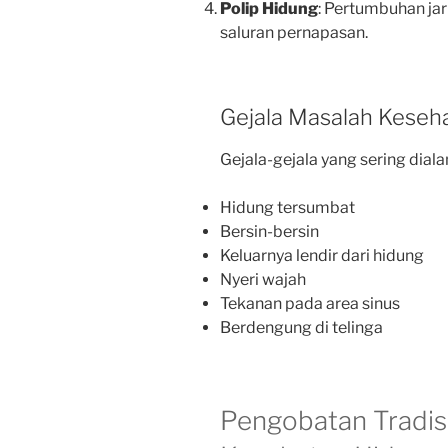
Polip Hidung
: Pertumbuhan ja
saluran pernapasan.
Gejala Masalah Keseh
Gejala-gejala yang sering dialam
Hidung tersumbat
Bersin-bersin
Keluarnya lendir dari hidung
Nyeri wajah
Tekanan pada area sinus
Berdengung di telinga
Pengobatan Tradis