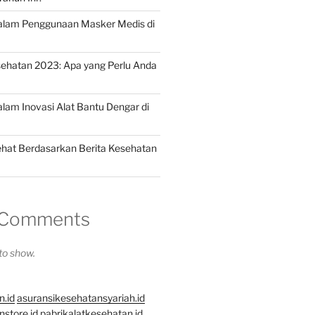
dalam Penggunaan Masker Medis di
ehatan 2023: Apa yang Perlu Anda
alam Inovasi Alat Bantu Dengar di
hat Berdasarkan Berita Kesehatan
 Comments
o show.
n.id
asuransikesehatansyariah.id
store.id
pabrikalatkesehatan.id