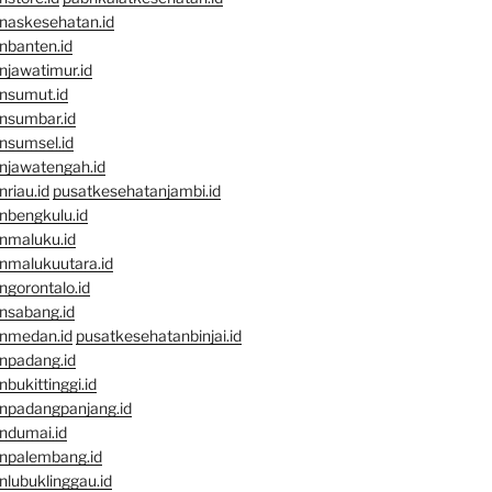
naskesehatan.id
nbanten.id
njawatimur.id
nsumut.id
nsumbar.id
nsumsel.id
njawatengah.id
riau.id
pusatkesehatanjambi.id
nbengkulu.id
nmaluku.id
nmalukuutara.id
gorontalo.id
nsabang.id
nmedan.id
pusatkesehatanbinjai.id
npadang.id
bukittinggi.id
npadangpanjang.id
ndumai.id
npalembang.id
lubuklinggau.id