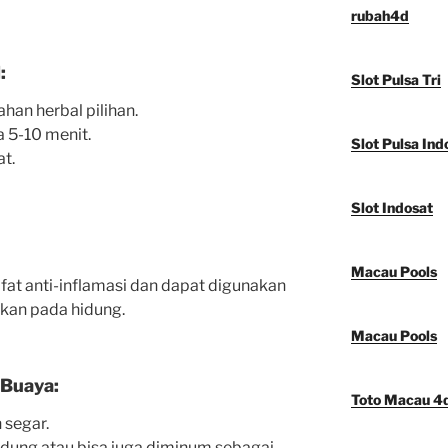
rubah4d
:
Slot Pulsa Tri
han herbal pilihan.
 5-10 menit.
Slot Pulsa Ind
at.
Slot Indosat
Macau Pools
ifat anti-inflamasi dan dapat digunakan
an pada hidung.
Macau Pools
Buaya:
Toto Macau 4
 segar.
hidung atau bisa juga diminum sebagai