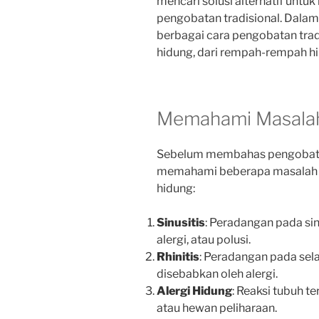
mencari solusi alternatif untu
pengobatan tradisional. Dalam 
berbagai cara pengobatan trad
hidung, dari rempah-rempah hi
Memahami Masalah
Sebelum membahas pengobatan 
memahami beberapa masalah 
hidung:
Sinusitis
: Peradangan pada sin
alergi, atau polusi.
Rhinitis
: Peradangan pada sela
disebabkan oleh alergi.
Alergi Hidung
: Reaksi tubuh te
atau hewan peliharaan.