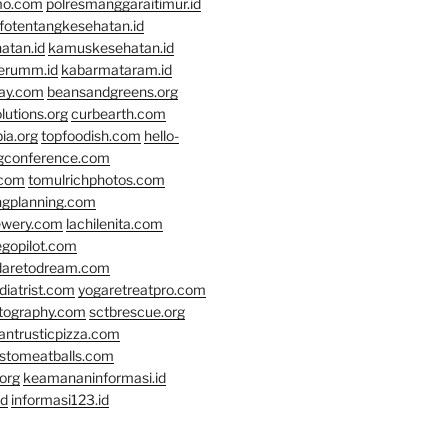
mo.com
polresmanggaraitimur.id
nfotentangkesehatan.id
atan.id
kamuskesehatan.id
erumm.id
kabarmataram.id
day.com
beansandgreens.org
lutions.org
curbearth.com
ia.org
topfoodish.com
hello-
gconference.com
.com
tomulrichphotos.com
ngplanning.com
ewery.com
lachilenita.com
egopilot.com
daretodream.com
iatrist.com
yogaretreatpro.com
otography.com
sctbrescue.org
antrusticpizza.com
lstomeatballs.com
org
keamananinformasi.id
id
informasi123.id