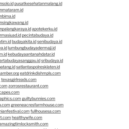
solo.id
pusatkesehatanmalang.id
nmataram.id
nbima.id
nsingkawang.id
npalangkaraya.id
apotekerku.id
rmasiuad.id
pecintabudaya.id
tim.id
budayakita.id
senibudaya.id
a.id
lumbungbudayadermaji.id
m.id
kebudayaantanahdatar.id
artabudayasanggau.id
sribudaya.id
atang.id
satlantaspolresklaten.id
hamber.org
eatdrinkdishmpls.com
m
texasgirlreads.com
.com
zorrosrestaurant.com
scapes.com
raphics.com
guiltybunnies.com
p.com
greeneacresfarmhouse.com
nianfestival.com
fullhousesa.com
rt.com
healthywife.com
amazingtimlocksmith.com