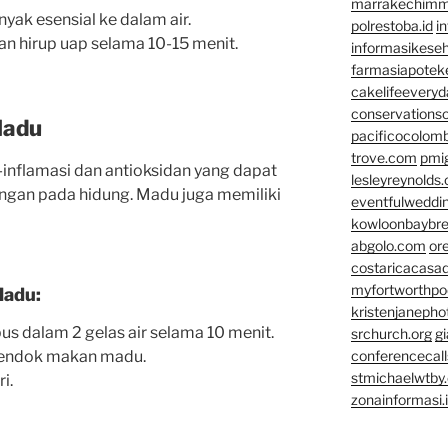
marrakechim
ak esensial ke dalam air.
polrestoba.id
i
n hirup uap selama 10-15 menit.
informasikeseh
farmasiapotek
cakelifeevery
conservationso
Madu
pacificocolomb
trove.com
pmi
i-inflamasi dan antioksidan yang dapat
lesleyreynolds
an pada hidung. Madu juga memiliki
eventfulweddi
kowloonbaybr
abgolo.com
or
costaricacasa
myfortworthpod
Madu:
kristenjaneph
us dalam 2 gelas air selama 10 menit.
srchurch.org
gi
 sendok makan madu.
conferencecal
stmichaelwtby.
i.
zonainformasi.