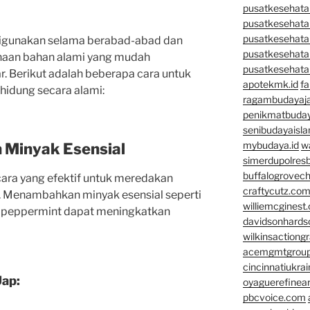
pusatkesehatan
pusatkesehata
pusatkesehata
 digunakan selama berabad-abad dan
pusatkesehata
unaan bahan alami yang mudah
pusatkesehata
r. Berikut adalah beberapa cara untuk
apotekmk.id
fa
hidung secara alami:
ragambudayaja
penikmatbuday
senibudayaisla
mybudaya.id
w
n Minyak Esensial
simerdupolresb
buffalogrovec
 cara yang efektif untuk meredakan
craftycutz.co
s. Menambahkan minyak esensial seperti
williemcginest
k peppermint dapat meningkatkan
davidsonhard
wilkinsactiong
acemgmtgrou
cincinnatiukrai
Uap:
oyaguerefinea
pbcvoice.com