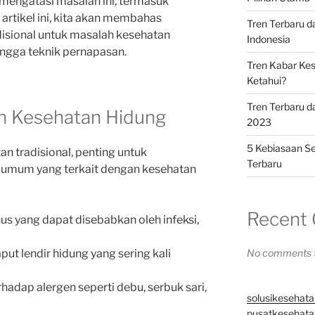
k mengatasi masalah ini, termasuk
artikel ini, kita akan membahas
Tren Terbaru 
isional untuk masalah kesehatan
Indonesia
ngga teknik pernapasan.
Tren Kabar Kes
Ketahui?
Tren Terbaru d
 Kesehatan Hidung
2023
5 Kebiasaan Se
tradisional, penting untuk
Terbaru
umum yang terkait dengan kesehatan
Recent
us yang dapat disebabkan oleh infeksi,
put lendir hidung yang sering kali
No comments t
rhadap alergen seperti debu, serbuk sari,
solusikesehata
pusatkesehatan