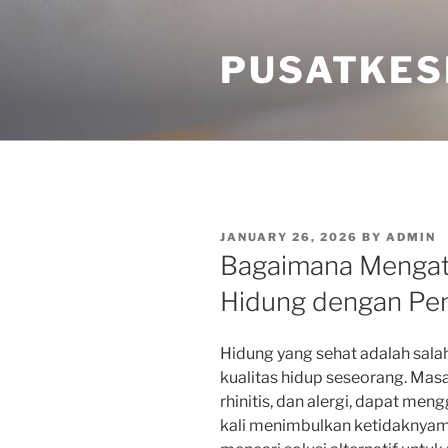
Skip
to
PUSATKES
content
POSTED
JANUARY 26, 2026
BY
ADMIN
ON
Bagaimana Mengat
Hidung dengan Pen
Hidung yang sehat adalah sala
kualitas hidup seseorang. Masal
rhinitis, dan alergi, dapat men
kali menimbulkan ketidaknyam