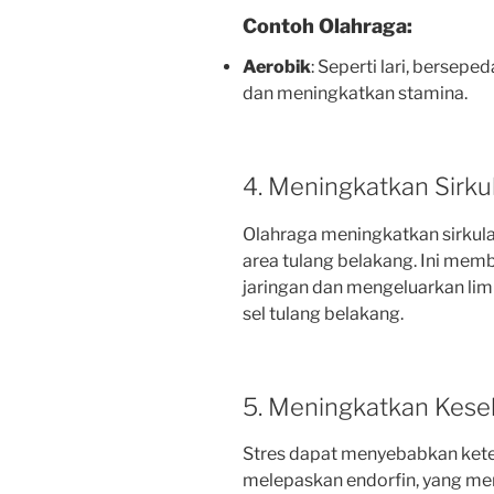
Contoh Olahraga:
Aerobik
: Seperti lari, bersep
dan meningkatkan stamina.
4. Meningkatkan Sirku
Olahraga meningkatkan sirkulas
area tulang belakang. Ini mem
jaringan dan mengeluarkan lim
sel tulang belakang.
5. Meningkatkan Kese
Stres dapat menyebabkan ket
melepaskan endorfin, yang m