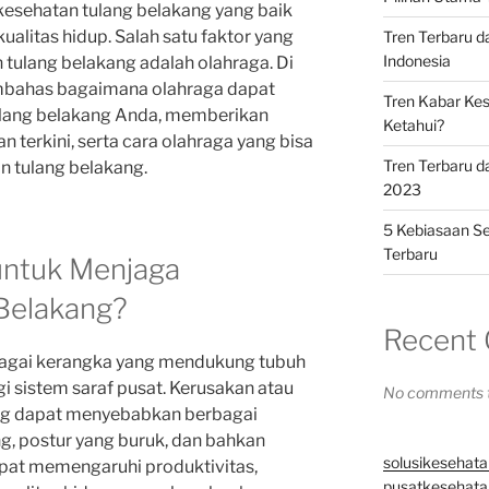
kesehatan tulang belakang yang baik
alitas hidup. Salah satu faktor yang
Tren Terbaru 
Indonesia
tulang belakang adalah olahraga. Di
membahas bagaimana olahraga dapat
Tren Kabar Kes
lang belakang Anda, memberikan
Ketahui?
 terkini, serta cara olahraga yang bisa
Tren Terbaru d
n tulang belakang.
2023
5 Kebiasaan Se
Terbaru
untuk Menjaga
Belakang?
Recent
bagai kerangka yang mendukung tubuh
i sistem saraf pusat. Kerusakan atau
No comments t
ng dapat menyebabkan berbagai
g, postur yang buruk, dan bahkan
solusikesehata
apat memengaruhi produktivitas,
pusatkesehatan