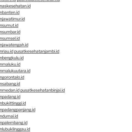
naskesehatan.id
nbanten.id
njawatimur.id
nsumut.id
nsumbar.id
nsumsel.id
njawatengah.id
riau.id
pusatkesehatanjambi.id
nbengkulu.id
nmaluku.id
nmalukuutara.id
gorontalo.id
nsabang.id
nmedan.id
pusatkesehatanbinjai.id
npadang.id
bukittinggi.id
npadangpanjang.id
ndumai.id
npalembang.id
lubuklinggau.id