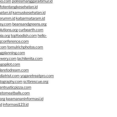
mo.com
polresmanggaraitimur.id
nfotentangkesehatan.id
atan.id
kamuskesehatan.id
erumm.id
kabarmataram.id
day.com
beansandgreens.org
lutions.org
curbearth.com
ia.org
topfoodish.com
hello-
gconference.com
.com
tomulrichphotos.com
ngplanning.com
ewery.com
lachilenita.com
egopilot.com
daretodream.com
iatrist.com
yogaretreatpro.com
otography.com
sctbrescue.org
antrusticpizza.com
lstomeatballs.com
org
keamananinformasi.id
id
informasi123.id