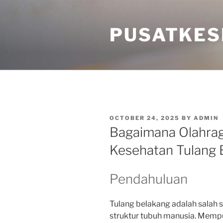
Skip
to
PUSATKES
content
POSTED
OCTOBER 24, 2025
BY
ADMIN
ON
Bagaimana Olahra
Kesehatan Tulang 
Pendahuluan
Tulang belakang adalah salah 
struktur tubuh manusia. Mempu