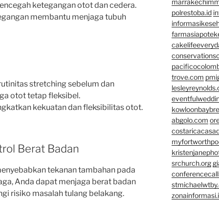
marrakechim
 mencegah ketegangan otot dan cedera.
polrestoba.id
i
regangan membantu menjaga tubuh
informasikeseh
farmasiapotek
cakelifeevery
conservationso
pacificocolomb
trove.com
pmi
rutinitas stretching sebelum dan
lesleyreynolds
 otot tetap fleksibel.
eventfulweddi
gkatkan kekuatan dan fleksibilitas otot.
kowloonbaybr
abgolo.com
or
costaricacasa
myfortworthpod
rol Berat Badan
kristenjaneph
srchurch.org
gi
 menyebabkan tekanan tambahan pada
conferencecal
raga, Anda dapat menjaga berat badan
stmichaelwtby.
gi risiko masalah tulang belakang.
zonainformasi.