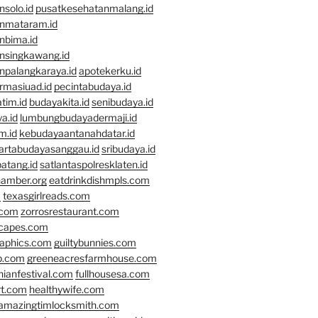
solo.id
pusatkesehatanmalang.id
nmataram.id
nbima.id
nsingkawang.id
npalangkaraya.id
apotekerku.id
rmasiuad.id
pecintabudaya.id
tim.id
budayakita.id
senibudaya.id
a.id
lumbungbudayadermaji.id
m.id
kebudayaantanahdatar.id
artabudayasanggau.id
sribudaya.id
atang.id
satlantaspolresklaten.id
hamber.org
eatdrinkdishmpls.com
m
texasgirlreads.com
.com
zorrosrestaurant.com
scapes.com
raphics.com
guiltybunnies.com
p.com
greeneacresfarmhouse.com
nianfestival.com
fullhousesa.com
rt.com
healthywife.com
amazingtimlocksmith.com