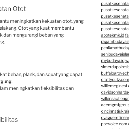
pusatkesehatan
atan Otot
pusatkesehata
pusatkesehata
antu meningkatkan kekuatan otot, yang
pusatkesehata
elakang. Otot yang kuat membantu
pusatkesehata
ik dan mengurangi beban yang
apotekmk.id
fa
ragambudayaja
ng.
penikmatbuday
senibudayaisla
mybudaya.id
w
simerdupolresb
buffalogrovec
gkat beban, plank, dan squat yang dapat
craftycutz.co
ggung.
williemcginest
dalam meningkatkan fleksibilitas dan
davidsonhard
wilkinsactiong
acemgmtgrou
cincinnatiukrai
oyaguerefinea
bilitas
pbcvoice.com