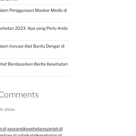
dalam Penggunaan Masker Medis di
ehatan 2023: Apa yang Perlu Anda
alam Inovasi Alat Bantu Dengar di
hat Berdasarkan Berita Kesehatan
 Comments
o show.
n.id
asuransikesehatansyariah.id
store.id
pabrikalatkesehatan.id