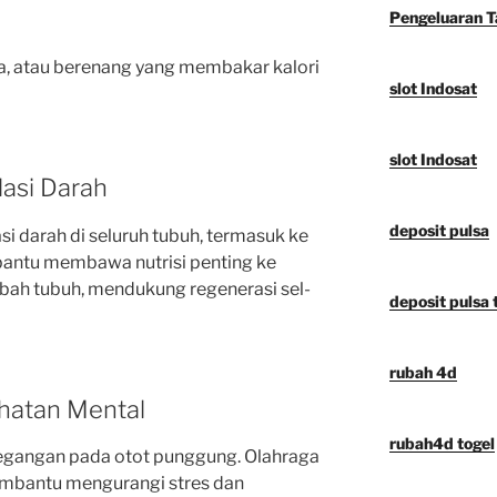
Pengeluaran 
eda, atau berenang yang membakar kalori
slot Indosat
slot Indosat
lasi Darah
deposit pulsa
i darah di seluruh tubuh, termasuk ke
bantu membawa nutrisi penting ke
bah tubuh, mendukung regenerasi sel-
deposit pulsa t
rubah 4d
hatan Mental
rubah4d togel
egangan pada otot punggung. Olahraga
embantu mengurangi stres dan