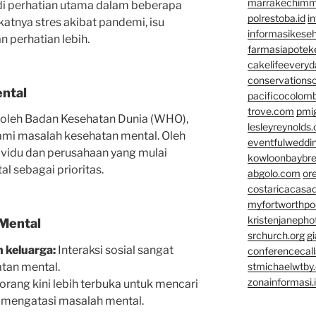
marrakechim
di perhatian utama dalam beberapa
polrestoba.id
i
atnya stres akibat pandemi, isu
informasikeseh
 perhatian lebih.
farmasiapotek
cakelifeevery
conservationso
ntal
pacificocolomb
trove.com
pmi
 oleh Badan Kesehatan Dunia (WHO),
lesleyreynolds
ami masalah kesehatan mental. Oleh
eventfulweddi
dividu dan perusahaan yang mulai
kowloonbaybr
 sebagai prioritas.
abgolo.com
or
costaricacasa
myfortworthpod
kristenjaneph
Mental
srchurch.org
gi
 keluarga:
Interaksi sosial sangat
conferencecal
tan mental.
stmichaelwtby.
zonainformasi.
rang kini lebih terbuka untuk mencari
k mengatasi masalah mental.