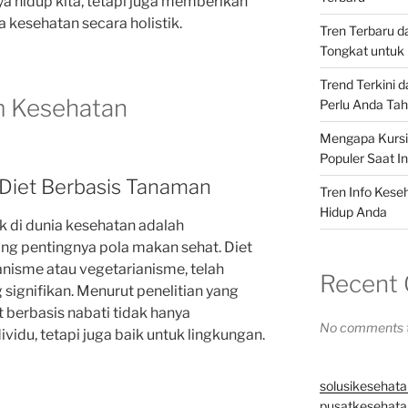
 hidup kita, tetapi juga memberikan
kesehatan secara holistik.
Tren Terbaru 
Tongkat untuk 
Trend Terkini 
m Kesehatan
Perlu Anda Ta
Mengapa Kursi 
Populer Saat In
 Diet Berbasis Tanaman
Tren Info Kese
Hidup Anda
k di dunia kesehatan adalah
ng pentingnya pola makan sehat. Diet
anisme atau vegetarianisme, telah
Recent
signifikan. Menurut penelitian yang
et berbasis nabati tidak hanya
No comments t
vidu, tetapi juga baik untuk lingkungan.
solusikesehata
pusatkesehatan