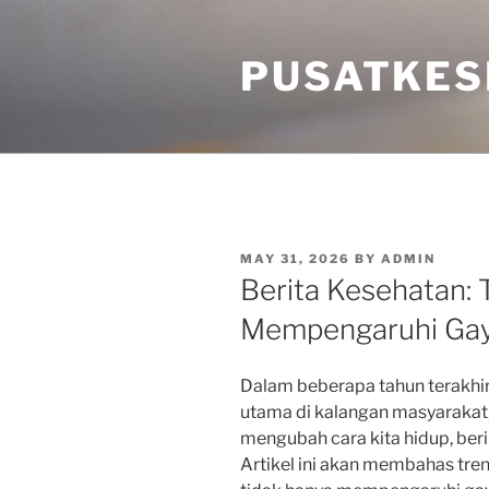
Skip
to
PUSATKES
content
POSTED
MAY 31, 2026
BY
ADMIN
ON
Berita Kesehatan: 
Mempengaruhi Gay
Dalam beberapa tahun terakhir
utama di kalangan masyarakat,
mengubah cara kita hidup, ber
Artikel ini akan membahas tre