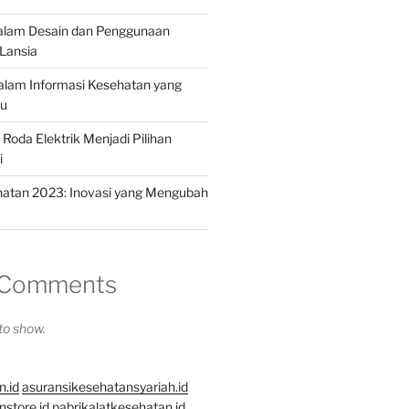
dalam Desain dan Penggunaan
Lansia
dalam Informasi Kesehatan yang
hu
Roda Elektrik Menjadi Pilihan
i
hatan 2023: Inovasi yang Mengubah
 Comments
o show.
n.id
asuransikesehatansyariah.id
store.id
pabrikalatkesehatan.id