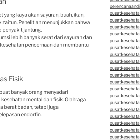
an
perencanaandi
pusatkesehata
et yang kaya akan sayuran, buah, ikan,
pusatkesehata
k zaitun. Penelitian menunjukkan bahwa
pusatkesehata
o penyakit jantung.
pusatkesehata
si lebih banyak serat dari sayuran dan
pusatkesehata
an kesehatan pencernaan dan membantu
pusatkesehata
pusatkesehatan
pusatkesehata
pusatkesehata
pusatkesehata
as Fisik
pusatkesehatan
pusatkesehata
uat banyak orang menyadari
pusatkesehata
k kesehatan mental dan fisik. Olahraga
pusatkesehata
berat badan, tetapi juga
pusatkesehatan
lepasan endorfin.
pusatkesehata
pusatkesehata
pusatkesehata
pusatkesehatan