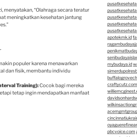
pusatkesehatan
izi, menyatakan, “Olahraga secara teratur
pusatkesehata
apat meningkatkan kesehatan jantung
pusatkesehata
pusatkesehata
es.”
pusatkesehata
apotekmk.id
fa
ragambudayaja
r
penikmatbuday
senibudayaisla
emakin populer karena menawarkan
mybudaya.id
w
l dan fisik, membantu individu
simerdupolresb
buffalogrovec
craftycutz.co
nterval Training):
Cocok bagi mereka
williemcginest
tetapi tetap ingin mendapatkan manfaat
davidsonhard
wilkinsactiong
acemgmtgrou
cincinnatiukrai
oyaguerefinea
pbcvoice.com