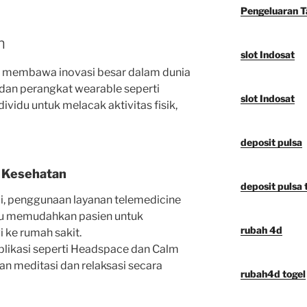
Pengeluaran 
n
slot Indosat
h membawa inovasi besar dalam dunia
 dan perangkat wearable seperti
slot Indosat
idu untuk melacak aktivitas fisik,
deposit pulsa
i Kesehatan
deposit pulsa t
, penggunaan layanan telemedicine
Itu memudahkan pasien untuk
rubah 4d
i ke rumah sakit.
likasi seperti Headspace dan Calm
 meditasi dan relaksasi secara
rubah4d togel