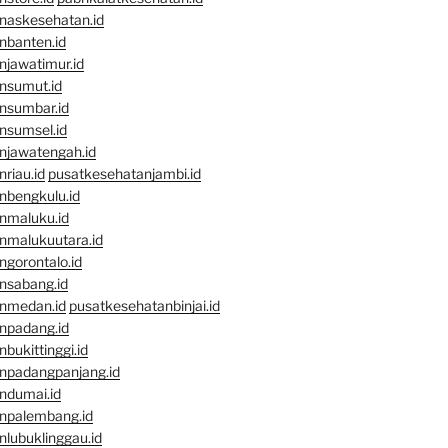
naskesehatan.id
nbanten.id
njawatimur.id
nsumut.id
nsumbar.id
nsumsel.id
njawatengah.id
riau.id
pusatkesehatanjambi.id
nbengkulu.id
nmaluku.id
nmalukuutara.id
gorontalo.id
nsabang.id
nmedan.id
pusatkesehatanbinjai.id
npadang.id
bukittinggi.id
npadangpanjang.id
ndumai.id
npalembang.id
lubuklinggau.id