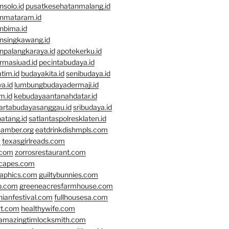
solo.id
pusatkesehatanmalang.id
nmataram.id
nbima.id
nsingkawang.id
npalangkaraya.id
apotekerku.id
rmasiuad.id
pecintabudaya.id
tim.id
budayakita.id
senibudaya.id
a.id
lumbungbudayadermaji.id
m.id
kebudayaantanahdatar.id
artabudayasanggau.id
sribudaya.id
atang.id
satlantaspolresklaten.id
hamber.org
eatdrinkdishmpls.com
m
texasgirlreads.com
.com
zorrosrestaurant.com
scapes.com
raphics.com
guiltybunnies.com
p.com
greeneacresfarmhouse.com
nianfestival.com
fullhousesa.com
rt.com
healthywife.com
amazingtimlocksmith.com