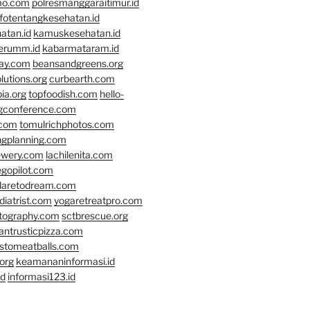
mo.com
polresmanggaraitimur.id
nfotentangkesehatan.id
atan.id
kamuskesehatan.id
erumm.id
kabarmataram.id
day.com
beansandgreens.org
lutions.org
curbearth.com
ia.org
topfoodish.com
hello-
gconference.com
.com
tomulrichphotos.com
ngplanning.com
ewery.com
lachilenita.com
egopilot.com
daretodream.com
iatrist.com
yogaretreatpro.com
otography.com
sctbrescue.org
antrusticpizza.com
lstomeatballs.com
org
keamananinformasi.id
id
informasi123.id