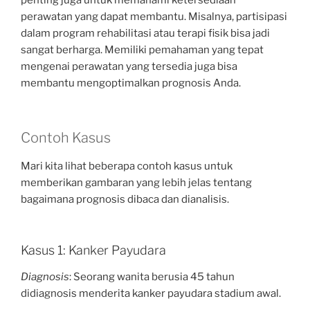
penting juga untuk memahami ketersediaan
perawatan yang dapat membantu. Misalnya, partisipasi
dalam program rehabilitasi atau terapi fisik bisa jadi
sangat berharga. Memiliki pemahaman yang tepat
mengenai perawatan yang tersedia juga bisa
membantu mengoptimalkan prognosis Anda.
Contoh Kasus
Mari kita lihat beberapa contoh kasus untuk
memberikan gambaran yang lebih jelas tentang
bagaimana prognosis dibaca dan dianalisis.
Kasus 1: Kanker Payudara
Diagnosis
: Seorang wanita berusia 45 tahun
didiagnosis menderita kanker payudara stadium awal.