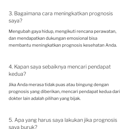
3. Bagaimana cara meningkatkan prognosis
saya?
Mengubah gaya hidup, mengikuti rencana perawatan,
dan mendapatkan dukungan emosional bisa
membantu meningkatkan prognosis kesehatan Anda.
4. Kapan saya sebaiknya mencari pendapat
kedua?
Jika Anda merasa tidak puas atau bingung dengan
prognosis yang diberikan, mencari pendapat kedua dari
dokter lain adalah pilihan yang bijak.
5. Apa yang harus saya lakukan jika prognosis
saya buruk?