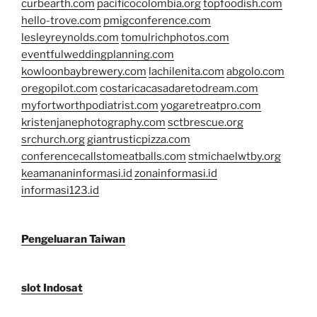
curbearth.com
pacificocolombia.org
topfoodish.com
hello-trove.com
pmigconference.com
lesleyreynolds.com
tomulrichphotos.com
eventfulweddingplanning.com
kowloonbaybrewery.com
lachilenita.com
abgolo.com
oregopilot.com
costaricacasadaretodream.com
myfortworthpodiatrist.com
yogaretreatpro.com
kristenjanephotography.com
sctbrescue.org
srchurch.org
giantrusticpizza.com
conferencecallstomeatballs.com
stmichaelwtby.org
keamananinformasi.id
zonainformasi.id
informasi123.id
Pengeluaran Taiwan
slot Indosat