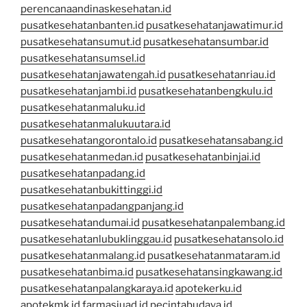
perencanaandinaskesehatan.id
pusatkesehatanbanten.id
pusatkesehatanjawatimur.id
pusatkesehatansumut.id
pusatkesehatansumbar.id
pusatkesehatansumsel.id
pusatkesehatanjawatengah.id
pusatkesehatanriau.id
pusatkesehatanjambi.id
pusatkesehatanbengkulu.id
pusatkesehatanmaluku.id
pusatkesehatanmalukuutara.id
pusatkesehatangorontalo.id
pusatkesehatansabang.id
pusatkesehatanmedan.id
pusatkesehatanbinjai.id
pusatkesehatanpadang.id
pusatkesehatanbukittinggi.id
pusatkesehatanpadangpanjang.id
pusatkesehatandumai.id
pusatkesehatanpalembang.id
pusatkesehatanlubuklinggau.id
pusatkesehatansolo.id
pusatkesehatanmalang.id
pusatkesehatanmataram.id
pusatkesehatanbima.id
pusatkesehatansingkawang.id
pusatkesehatanpalangkaraya.id
apotekerku.id
apotekmk.id
farmasiuad.id
pecintabudaya.id