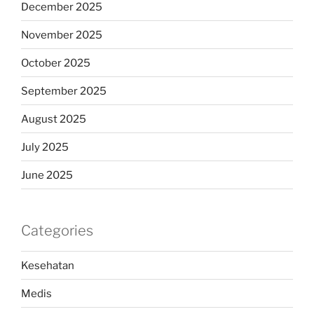
December 2025
November 2025
October 2025
September 2025
August 2025
July 2025
June 2025
Categories
Kesehatan
Medis