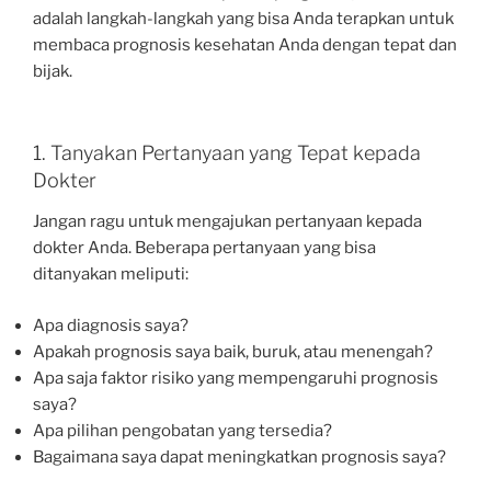
adalah langkah-langkah yang bisa Anda terapkan untuk
membaca prognosis kesehatan Anda dengan tepat dan
bijak.
1. Tanyakan Pertanyaan yang Tepat kepada
Dokter
Jangan ragu untuk mengajukan pertanyaan kepada
dokter Anda. Beberapa pertanyaan yang bisa
ditanyakan meliputi:
Apa diagnosis saya?
Apakah prognosis saya baik, buruk, atau menengah?
Apa saja faktor risiko yang mempengaruhi prognosis
saya?
Apa pilihan pengobatan yang tersedia?
Bagaimana saya dapat meningkatkan prognosis saya?