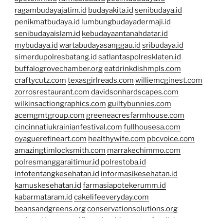
ragambudayajatim.id
budayakita.id
senibudaya.id
penikmatbudaya.id
lumbungbudayadermaji.id
senibudayaislam.id
kebudayaantanahdatar.id
mybudaya.id
wartabudayasanggau.id
sribudaya.id
simerdupolresbatang.id
satlantaspolresklaten.id
buffalogrovechamber.org
eatdrinkdishmpls.com
craftycutz.com
texasgirlreads.com
williemcginest.com
zorrosrestaurant.com
davidsonhardscapes.com
wilkinsactiongraphics.com
guiltybunnies.com
acemgmtgroup.com
greeneacresfarmhouse.com
cincinnatiukrainianfestival.com
fullhousesa.com
oyaguerefineart.com
healthywife.com
pbcvoice.com
amazingtimlocksmith.com
marrakechimmo.com
polresmanggaraitimur.id
polrestoba.id
infotentangkesehatan.id
informasikesehatan.id
kamuskesehatan.id
farmasiapotekerumm.id
kabarmataram.id
cakelifeeveryday.com
beansandgreens.org
conservationsolutions.org