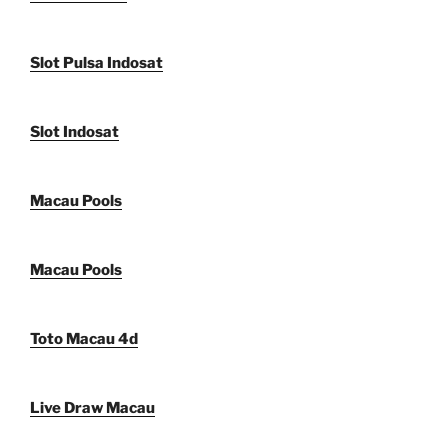
Slot Pulsa Indosat
Slot Indosat
Macau Pools
Macau Pools
Toto Macau 4d
Live Draw Macau