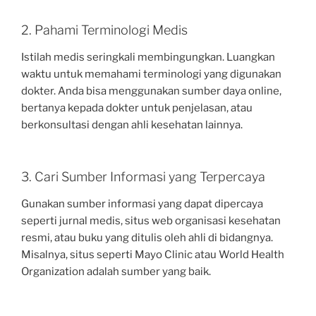
2. Pahami Terminologi Medis
Istilah medis seringkali membingungkan. Luangkan
waktu untuk memahami terminologi yang digunakan
dokter. Anda bisa menggunakan sumber daya online,
bertanya kepada dokter untuk penjelasan, atau
berkonsultasi dengan ahli kesehatan lainnya.
3. Cari Sumber Informasi yang Terpercaya
Gunakan sumber informasi yang dapat dipercaya
seperti jurnal medis, situs web organisasi kesehatan
resmi, atau buku yang ditulis oleh ahli di bidangnya.
Misalnya, situs seperti Mayo Clinic atau World Health
Organization adalah sumber yang baik.