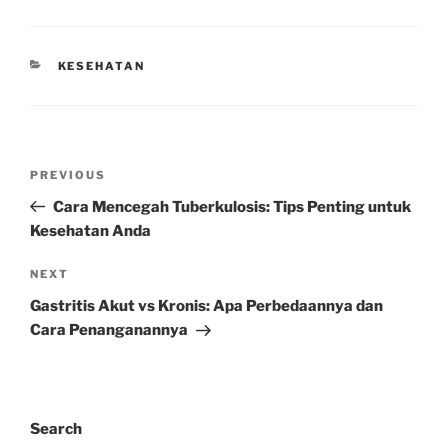
CATEGORIES
KESEHATAN
Post
Previous
PREVIOUS
navigation
Post
Cara Mencegah Tuberkulosis: Tips Penting untuk
Kesehatan Anda
Next
NEXT
Post
Gastritis Akut vs Kronis: Apa Perbedaannya dan
Cara Penanganannya
Search