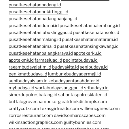
pusatkesehatanpadang.id
pusatkesehatanbukittinggi.id
pusatkesehatanpadangpanjang.id
pusatkesehatandumai.id
pusatkesehatanpalembang.id
pusatkesehatanlubuklinggau.id
pusatkesehatansolo.id
pusatkesehatanmalang.id
pusatkesehatanmataram.id
pusatkesehatanbima.id
pusatkesehatansingkawang.id
pusatkesehatanpalangkaraya.id
apotekerku.id
apotekmk.id
farmasiuad.id
pecintabudaya.id
ragambudayajatim.id
budayakita.id
senibudaya.id
penikmatbudaya.id
lumbungbudayadermaji.id
senibudayaislam.id
kebudayaantanahdatar.id
mybudaya.id
wartabudayasanggau.id
sribudaya.id
simerdupolresbatang.id
satlantaspolresklaten.id
buffalogrovechamber.org
eatdrinkdishmpls.com
craftycutz.com
texasgirlreads.com
williemcginest.com
zorrosrestaurant.com
davidsonhardscapes.com
wilkinsactiongraphics.com
guiltybunnies.com