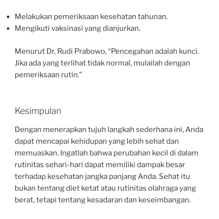
Melakukan pemeriksaan kesehatan tahunan.
Mengikuti vaksinasi yang dianjurkan.
Menurut Dr. Rudi Prabowo, “Pencegahan adalah kunci.
Jika ada yang terlihat tidak normal, mulailah dengan
pemeriksaan rutin.”
Kesimpulan
Dengan menerapkan tujuh langkah sederhana ini, Anda
dapat mencapai kehidupan yang lebih sehat dan
memuaskan. Ingatlah bahwa perubahan kecil di dalam
rutinitas sehari-hari dapat memiliki dampak besar
terhadap kesehatan jangka panjang Anda. Sehat itu
bukan tentang diet ketat atau rutinitas olahraga yang
berat, tetapi tentang kesadaran dan keseimbangan.