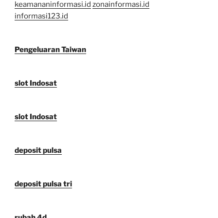
keamananinformasi.id
zonainformasi.id
informasi123.id
Pengeluaran Taiwan
slot Indosat
slot Indosat
deposit pulsa
deposit pulsa tri
rubah 4d