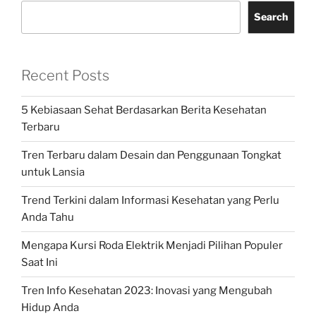
Search
Recent Posts
5 Kebiasaan Sehat Berdasarkan Berita Kesehatan
Terbaru
Tren Terbaru dalam Desain dan Penggunaan Tongkat
untuk Lansia
Trend Terkini dalam Informasi Kesehatan yang Perlu
Anda Tahu
Mengapa Kursi Roda Elektrik Menjadi Pilihan Populer
Saat Ini
Tren Info Kesehatan 2023: Inovasi yang Mengubah
Hidup Anda