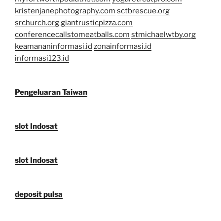
kristenjanephotography.com
sctbrescue.org
srchurch.org
giantrusticpizza.com
conferencecallstomeatballs.com
stmichaelwtby.org
keamananinformasi.id
zonainformasi.id
informasi123.id
Pengeluaran Taiwan
slot Indosat
slot Indosat
deposit pulsa