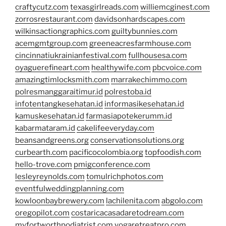
craftycutz.com
texasgirlreads.com
williemcginest.com
zorrosrestaurant.com
davidsonhardscapes.com
wilkinsactiongraphics.com
guiltybunnies.com
acemgmtgroup.com
greeneacresfarmhouse.com
cincinnatiukrainianfestival.com
fullhousesa.com
oyaguerefineart.com
healthywife.com
pbcvoice.com
amazingtimlocksmith.com
marrakechimmo.com
polresmanggaraitimur.id
polrestoba.id
infotentangkesehatan.id
informasikesehatan.id
kamuskesehatan.id
farmasiapotekerumm.id
kabarmataram.id
cakelifeeveryday.com
beansandgreens.org
conservationsolutions.org
curbearth.com
pacificocolombia.org
topfoodish.com
hello-trove.com
pmigconference.com
lesleyreynolds.com
tomulrichphotos.com
eventfulweddingplanning.com
kowloonbaybrewery.com
lachilenita.com
abgolo.com
oregopilot.com
costaricacasadaretodream.com
myfortworthpodiatrist.com
yogaretreatpro.com