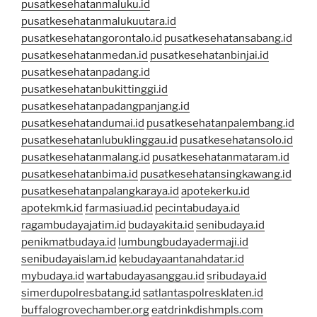
pusatkesehatanmaluku.id
pusatkesehatanmalukuutara.id
pusatkesehatangorontalo.id
pusatkesehatansabang.id
pusatkesehatanmedan.id
pusatkesehatanbinjai.id
pusatkesehatanpadang.id
pusatkesehatanbukittinggi.id
pusatkesehatanpadangpanjang.id
pusatkesehatandumai.id
pusatkesehatanpalembang.id
pusatkesehatanlubuklinggau.id
pusatkesehatansolo.id
pusatkesehatanmalang.id
pusatkesehatanmataram.id
pusatkesehatanbima.id
pusatkesehatansingkawang.id
pusatkesehatanpalangkaraya.id
apotekerku.id
apotekmk.id
farmasiuad.id
pecintabudaya.id
ragambudayajatim.id
budayakita.id
senibudaya.id
penikmatbudaya.id
lumbungbudayadermaji.id
senibudayaislam.id
kebudayaantanahdatar.id
mybudaya.id
wartabudayasanggau.id
sribudaya.id
simerdupolresbatang.id
satlantaspolresklaten.id
buffalogrovechamber.org
eatdrinkdishmpls.com