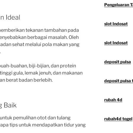
Pengeluaran 
n Ideal
slot Indosat
 memberikan tekanan tambahan pada
menyebabkan berbagai masalah. Oleh
slot Indosat
 badan sehat melalui pola makan yang
.
deposit pulsa
ah-buahan, biji-bijian, dan protein
tinggi gula, lemak jenuh, dan makanan
n berat badan berlebih.
deposit pulsa t
rubah 4d
g Baik
 untuk pemulihan otot dan tulang
rubah4d togel
rapa tips untuk mendapatkan tidur yang