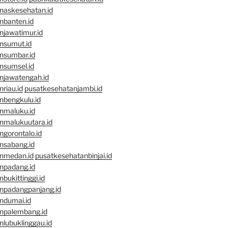
naskesehatan.id
nbanten.id
njawatimur.id
nsumut.id
nsumbar.id
nsumsel.id
njawatengah.id
riau.id
pusatkesehatanjambi.id
nbengkulu.id
nmaluku.id
nmalukuutara.id
gorontalo.id
nsabang.id
nmedan.id
pusatkesehatanbinjai.id
npadang.id
bukittinggi.id
npadangpanjang.id
ndumai.id
npalembang.id
lubuklinggau.id