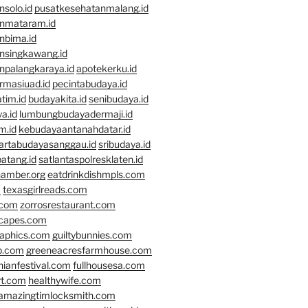
solo.id
pusatkesehatanmalang.id
nmataram.id
nbima.id
nsingkawang.id
npalangkaraya.id
apotekerku.id
rmasiuad.id
pecintabudaya.id
tim.id
budayakita.id
senibudaya.id
a.id
lumbungbudayadermaji.id
m.id
kebudayaantanahdatar.id
artabudayasanggau.id
sribudaya.id
atang.id
satlantaspolresklaten.id
hamber.org
eatdrinkdishmpls.com
m
texasgirlreads.com
.com
zorrosrestaurant.com
scapes.com
raphics.com
guiltybunnies.com
p.com
greeneacresfarmhouse.com
nianfestival.com
fullhousesa.com
rt.com
healthywife.com
amazingtimlocksmith.com