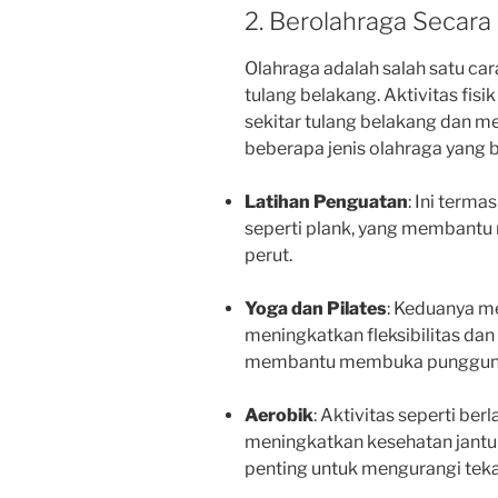
2. Berolahraga Secara
Olahraga adalah salah satu ca
tulang belakang. Aktivitas fi
sekitar tulang belakang dan men
beberapa jenis olahraga yang 
Latihan Penguatan
: Ini terma
seperti plank, yang membant
perut.
Yoga dan Pilates
: Keduanya m
meningkatkan fleksibilitas dan
membantu membuka punggung 
Aerobik
: Aktivitas seperti be
meningkatkan kesehatan jantu
penting untuk mengurangi teka