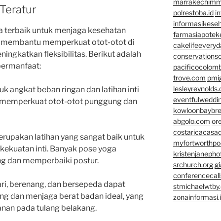
marrakechim
 Teratur
polrestoba.id
i
informasikeseh
ra terbaik untuk menjaga kesehatan
farmasiapotek
sik membantu memperkuat otot-otot di
cakelifeevery
ingkatkan fleksibilitas. Berikut adalah
conservationso
bermanfaat:
pacificocolomb
trove.com
pmi
lesleyreynolds
suk angkat beban ringan dan latihan inti
eventfulweddi
u memperkuat otot-otot punggung dan
kowloonbaybr
abgolo.com
or
costaricacasa
erupakan latihan yang sangat baik untuk
myfortworthpod
 kekuatan inti. Banyak pose yoga
kristenjaneph
dan memperbaiki postur.
srchurch.org
gi
conferencecal
rlari, berenang, dan bersepeda dapat
stmichaelwtby.
ng dan menjaga berat badan ideal, yang
zonainformasi.
nan pada tulang belakang.