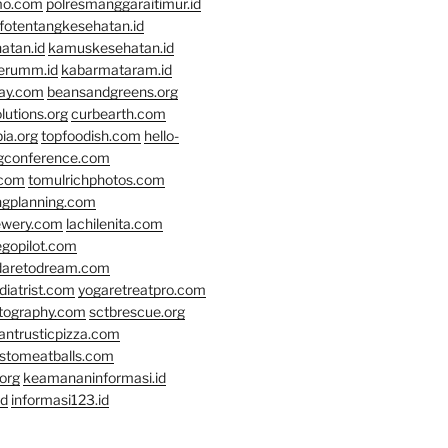
mo.com
polresmanggaraitimur.id
nfotentangkesehatan.id
atan.id
kamuskesehatan.id
erumm.id
kabarmataram.id
day.com
beansandgreens.org
lutions.org
curbearth.com
ia.org
topfoodish.com
hello-
gconference.com
.com
tomulrichphotos.com
ngplanning.com
ewery.com
lachilenita.com
egopilot.com
daretodream.com
iatrist.com
yogaretreatpro.com
otography.com
sctbrescue.org
antrusticpizza.com
lstomeatballs.com
org
keamananinformasi.id
id
informasi123.id