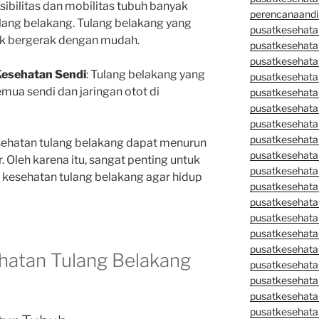
ksibilitas dan mobilitas tubuh banyak
perencanaandi
lang belakang. Tulang belakang yang
pusatkesehata
uk bergerak dengan mudah.
pusatkesehata
pusatkesehata
esehatan Sendi
: Tulang belakang yang
pusatkesehata
a sendi dan jaringan otot di
pusatkesehata
pusatkesehata
pusatkesehatan
pusatkesehata
sehatan tulang belakang dapat menurun
pusatkesehata
. Oleh karena itu, sangat penting untuk
pusatkesehata
esehatan tulang belakang agar hidup
pusatkesehatan
pusatkesehata
pusatkesehata
pusatkesehata
pusatkesehatan
hatan Tulang Belakang
pusatkesehata
pusatkesehata
pusatkesehata
pusatkesehatan