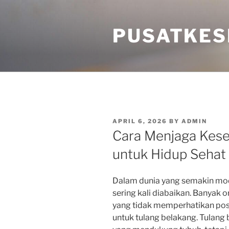
Skip
to
PUSATKES
content
POSTED
APRIL 6, 2026
BY
ADMIN
ON
Cara Menjaga Kese
untuk Hidup Sehat 
Dalam dunia yang semakin mode
sering kali diabaikan. Banyak o
yang tidak memperhatikan post
untuk tulang belakang. Tulang