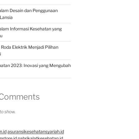
dalam Desain dan Penggunaan
Lansia
dalam Informasi Kesehatan yang
hu
Roda Elektrik Menjadi Pilihan
i
hatan 2023: Inovasi yang Mengubah
 Comments
o show.
n.id
asuransikesehatansyariah.id
store.id
pabrikalatkesehatan.id