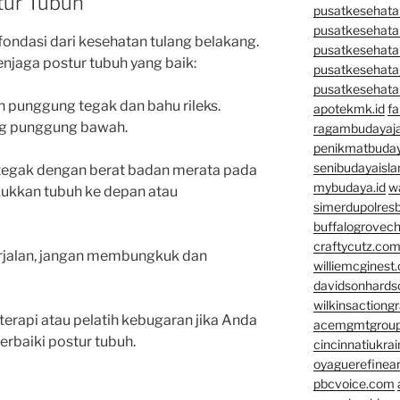
tur Tubuh
pusatkesehatan
pusatkesehata
fondasi dari kesehatan tulang belakang.
pusatkesehata
njaga postur tubuh yang baik:
pusatkesehata
pusatkesehata
an punggung tegak dan bahu rileks.
apotekmk.id
fa
g punggung bawah.
ragambudayaja
penikmatbuday
senibudayaisla
i tegak dengan berat badan merata pada
mybudaya.id
w
ukkan tubuh ke depan atau
simerdupolresb
buffalogrovec
craftycutz.co
erjalan, jangan membungkuk dan
williemcginest
davidsonhard
wilkinsactiong
oterapi atau pelatih kebugaran jika Anda
acemgmtgrou
rbaiki postur tubuh.
cincinnatiukrai
oyaguerefinea
pbcvoice.com