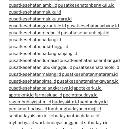
pusatkesehatanjambi.id
pusatkesehatanbengkulu.id
pusatkesehatanmaluku.id
pusatkesehatanmalukuutara.id
pusatkesehatangorontalo.id
pusatkesehatansabang.id
pusatkesehatanmedan.id
pusatkesehatanbinjai.id
pusatkesehatanpadang.id
pusatkesehatanbukittinggi.id
pusatkesehatanpadangpanjang.id
pusatkesehatandumai.id
pusatkesehatanpalembang.id
pusatkesehatanlubuklinggau.id
pusatkesehatansolo.id
pusatkesehatanmalang.id
pusatkesehatanmataram.id
pusatkesehatanbima.id
pusatkesehatansingkawang.id
pusatkesehatanpalangkaraya.id
apotekerku.id
apotekmk.id
farmasiuad.id
pecintabudaya.id
ragambudayajatim.id
budayakita.id
senibudaya.id
penikmatbudaya.id
lumbungbudayadermaji.id
senibudayaislam.id
kebudayaantanahdatar.id
mybudaya.id
wartabudayasanggau.id
sribudaya.id