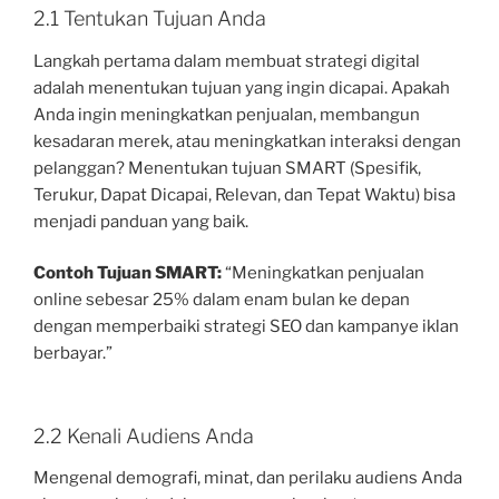
2.1 Tentukan Tujuan Anda
Langkah pertama dalam membuat strategi digital
adalah menentukan tujuan yang ingin dicapai. Apakah
Anda ingin meningkatkan penjualan, membangun
kesadaran merek, atau meningkatkan interaksi dengan
pelanggan? Menentukan tujuan SMART (Spesifik,
Terukur, Dapat Dicapai, Relevan, dan Tepat Waktu) bisa
menjadi panduan yang baik.
Contoh Tujuan SMART:
“Meningkatkan penjualan
online sebesar 25% dalam enam bulan ke depan
dengan memperbaiki strategi SEO dan kampanye iklan
berbayar.”
2.2 Kenali Audiens Anda
Mengenal demografi, minat, dan perilaku audiens Anda