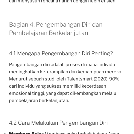
dan menyusun rencana harian dengan lebih efisien.
Bagian 4: Pengembangan Diri dan
Pembelajaran Berkelanjutan
4.1 Mengapa Pengembangan Diri Penting?
Pengembangan diri adalah proses di mana individu
meningkatkan keterampilan dan kemampuan mereka.
Menurut sebuah studi oleh Talentsmart (2020), 90%
dari individu yang sukses memiliki kecerdasan
emosional tinggi, yang dapat dikembangkan melalui
pembelajaran berkelanjutan.
4.2 Cara Melakukan Pengembangan Diri