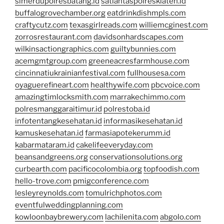
simerdupolresbatang.id
satlantaspolresklaten.id
buffalogrovechamber.org
eatdrinkdishmpls.com
craftycutz.com
texasgirlreads.com
williemcginest.com
zorrosrestaurant.com
davidsonhardscapes.com
wilkinsactiongraphics.com
guiltybunnies.com
acemgmtgroup.com
greeneacresfarmhouse.com
cincinnatiukrainianfestival.com
fullhousesa.com
oyaguerefineart.com
healthywife.com
pbcvoice.com
amazingtimlocksmith.com
marrakechimmo.com
polresmanggaraitimur.id
polrestoba.id
infotentangkesehatan.id
informasikesehatan.id
kamuskesehatan.id
farmasiapotekerumm.id
kabarmataram.id
cakelifeeveryday.com
beansandgreens.org
conservationsolutions.org
curbearth.com
pacificocolombia.org
topfoodish.com
hello-trove.com
pmigconference.com
lesleyreynolds.com
tomulrichphotos.com
eventfulweddingplanning.com
kowloonbaybrewery.com
lachilenita.com
abgolo.com