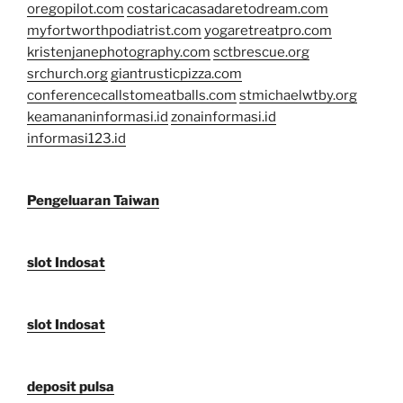
oregopilot.com
costaricacasadaretodream.com
myfortworthpodiatrist.com
yogaretreatpro.com
kristenjanephotography.com
sctbrescue.org
srchurch.org
giantrusticpizza.com
conferencecallstomeatballs.com
stmichaelwtby.org
keamananinformasi.id
zonainformasi.id
informasi123.id
Pengeluaran Taiwan
slot Indosat
slot Indosat
deposit pulsa