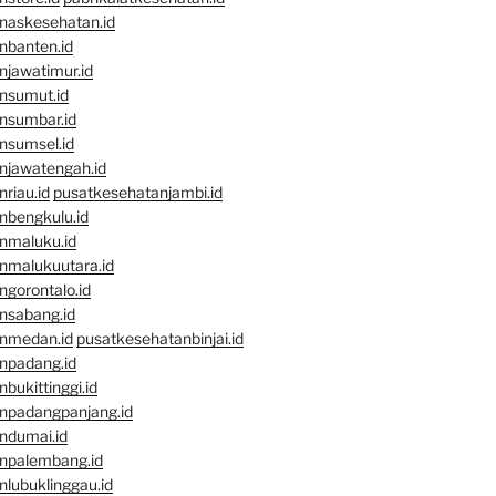
naskesehatan.id
nbanten.id
njawatimur.id
nsumut.id
nsumbar.id
nsumsel.id
njawatengah.id
riau.id
pusatkesehatanjambi.id
nbengkulu.id
nmaluku.id
nmalukuutara.id
gorontalo.id
nsabang.id
nmedan.id
pusatkesehatanbinjai.id
npadang.id
bukittinggi.id
npadangpanjang.id
ndumai.id
npalembang.id
lubuklinggau.id