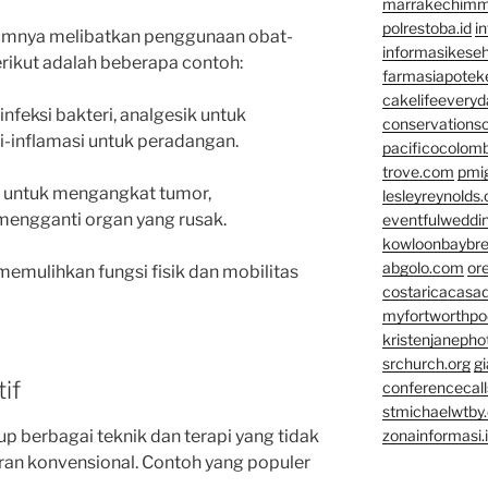
marrakechim
polrestoba.id
i
mnya melibatkan penggunaan obat-
informasikeseh
rikut adalah beberapa contoh:
farmasiapotek
cakelifeevery
infeksi bakteri, analgesik untuk
conservationso
i-inflamasi untuk peradangan.
pacificocolomb
trove.com
pmi
 untuk mengangkat tumor,
lesleyreynolds
mengganti organ yang rusak.
eventfulweddi
kowloonbaybr
abgolo.com
or
emulihkan fungsi fisik dan mobilitas
costaricacasa
myfortworthpod
kristenjaneph
srchurch.org
gi
if
conferencecal
stmichaelwtby.
p berbagai teknik dan terapi yang tidak
zonainformasi.
eran konvensional. Contoh yang populer