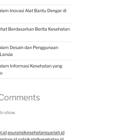
alam Inovasi Alat Bantu Dengar di
hat Berdasarkan Berita Kesehatan
dalam Desain dan Penggunaan
Lansia
dalam Informasi Kesehatan yang
hu
 Comments
o show.
n.id
asuransikesehatansyariah.id
store.id
pabrikalatkesehatan.id