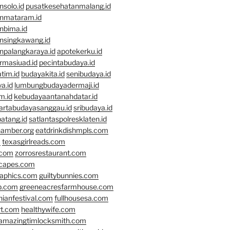
solo.id
pusatkesehatanmalang.id
nmataram.id
nbima.id
nsingkawang.id
npalangkaraya.id
apotekerku.id
rmasiuad.id
pecintabudaya.id
tim.id
budayakita.id
senibudaya.id
a.id
lumbungbudayadermaji.id
m.id
kebudayaantanahdatar.id
artabudayasanggau.id
sribudaya.id
atang.id
satlantaspolresklaten.id
hamber.org
eatdrinkdishmpls.com
m
texasgirlreads.com
.com
zorrosrestaurant.com
scapes.com
raphics.com
guiltybunnies.com
p.com
greeneacresfarmhouse.com
nianfestival.com
fullhousesa.com
rt.com
healthywife.com
amazingtimlocksmith.com