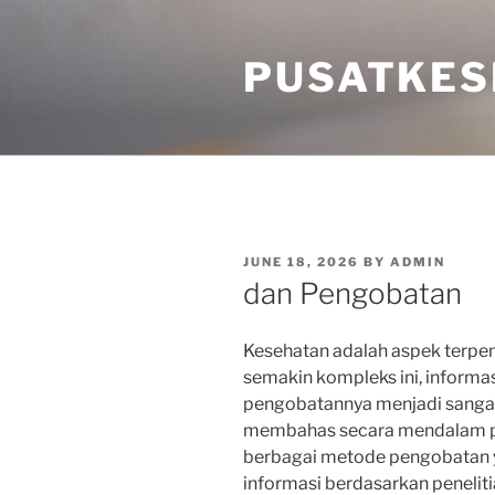
Skip
to
PUSATKES
content
POSTED
JUNE 18, 2026
BY
ADMIN
ON
dan Pengobatan
Kesehatan adalah aspek terpent
semakin kompleks ini, informa
pengobatannya menjadi sangat p
membahas secara mendalam peng
berbagai metode pengobatan y
informasi berdasarkan penelitia