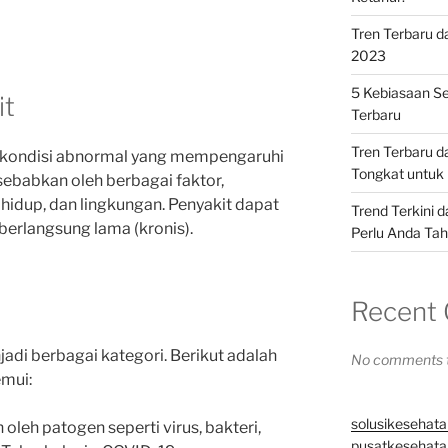
Tren Terbaru d
2023
5 Kebiasaan Se
it
Terbaru
Tren Terbaru 
ai kondisi abnormal yang mempengaruhi
Tongkat untuk 
isebabkan oleh berbagai faktor,
 hidup, dan lingkungan. Penyakit dapat
Trend Terkini 
 berlangsung lama (kronis).
Perlu Anda Ta
Recent
adi berbagai kategori. Berikut adalah
No comments t
emui:
solusikesehata
oleh patogen seperti virus, bakteri,
pusatkesehatan