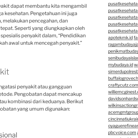
pusatkesehatan
yakit dapat membantu kita mengambil
pusatkesehata
a kesehatan. Pengetahuan ini juga
pusatkesehata
a, melakukan pencegahan, dan
pusatkesehata
epat. Seperti yang diungkapkan oleh
pusatkesehata
 spesialis penyakit dalam, “Pendidikan
apotekmk.id
fa
kah awal untuk mencegah penyakit.”
ragambudayaja
penikmatbuday
senibudayaisla
mybudaya.id
w
kit
simerdupolresb
buffalogrovec
craftycutz.co
gatasi penyakit atau gangguan
williemcginest
etode. Pengobatan dapat mencakup
davidsonhard
atau kombinasi dari keduanya. Berikut
wilkinsactiong
obatan yang umum digunakan:
acemgmtgrou
cincinnatiukrai
oyaguerefinea
pbcvoice.com
sional