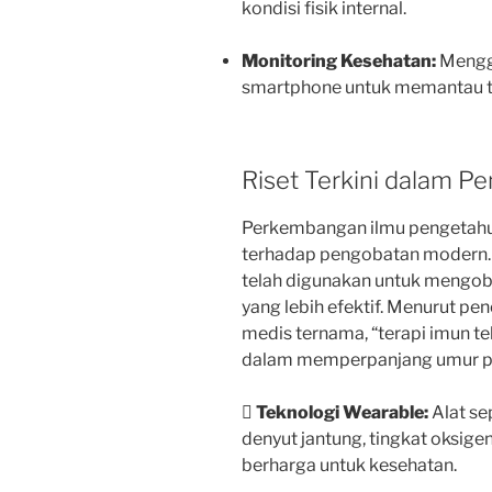
kondisi fisik internal.
Monitoring Kesehatan:
Menggu
smartphone untuk memantau te
Riset Terkini dalam P
Perkembangan ilmu pengetahua
terhadap pengobatan modern. M
telah digunakan untuk mengoba
yang lebih efektif. Menurut pene
medis ternama, “terapi imun t
dalam memperpanjang umur pa

Teknologi Wearable:
Alat se
denyut jantung, tingkat oksige
berharga untuk kesehatan.