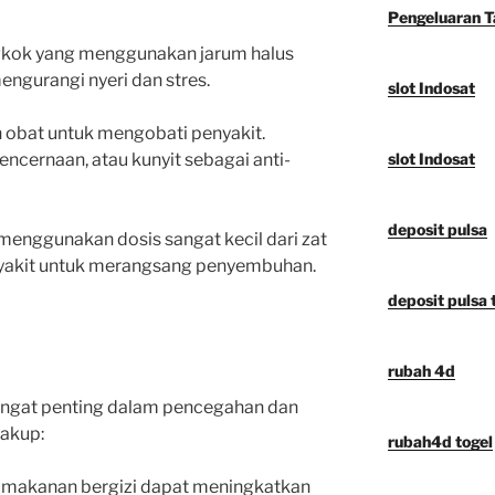
Pengeluaran 
ngkok yang menggunakan jarum halus
mengurangi nyeri dan stres.
slot Indosat
obat untuk mengobati penyakit.
encernaan, atau kunyit sebagai anti-
slot Indosat
deposit pulsa
enggunakan dosis sangat kecil dari zat
yakit untuk merangsang penyembuhan.
deposit pulsa t
rubah 4d
angat penting dalam pencegahan dan
cakup:
rubah4d togel
akanan bergizi dapat meningkatkan