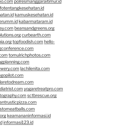
mo.com
polresmanggaraitimur.id
nfotentangkesehatan.id
atan.id
kamuskesehatan.id
erumm.id
kabarmataram.id
day.com
beansandgreens.org
lutions.org
curbearth.com
ia.org
topfoodish.com
hello-
gconference.com
.com
tomulrichphotos.com
ngplanning.com
ewery.com
lachilenita.com
egopilot.com
daretodream.com
iatrist.com
yogaretreatpro.com
otography.com
sctbrescue.org
antrusticpizza.com
lstomeatballs.com
org
keamananinformasi.id
id
informasi123.id