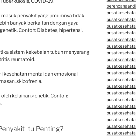
, Tuberkulosis, COVID-19.
perencanaandi
pusatkesehata
ermasuk penyakit yang umumnya tidak
pusatkesehata
ebih banyak berkaitan dengan gaya
pusatkesehata
enetik. Contoh: Diabetes, hipertensi,
pusatkesehata
pusatkesehata
pusatkesehata
etika sistem kekebalan tubuh menyerang
pusatkesehatan
tritis reumatoid.
pusatkesehata
pusatkesehata
pusatkesehata
 kesehatan mental dan emosional
pusatkesehatan
masan, skizofrenia.
pusatkesehata
pusatkesehata
oleh kelainan genetik. Contoh:
pusatkesehata
.
pusatkesehatan
pusatkesehata
pusatkesehata
pusatkesehata
nyakit Itu Penting?
pusatkesehatan