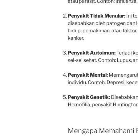
atau parasit. Contoh: Influenza
Penyakit Tidak Menular:
Ini t
disebabkan oleh patogen dan l
hidup, pemakanan, atau faktor g
kanker.
Penyakit Autoimun:
Terjadi k
sel-sel sehat. Contoh: Lupus, ar
Penyakit Mental:
Memengaruhi
individu. Contoh: Depresi, kece
Penyakit Genetik:
Disebabkan 
Hemofilia, penyakit Huntington
Mengapa Memahami Pe