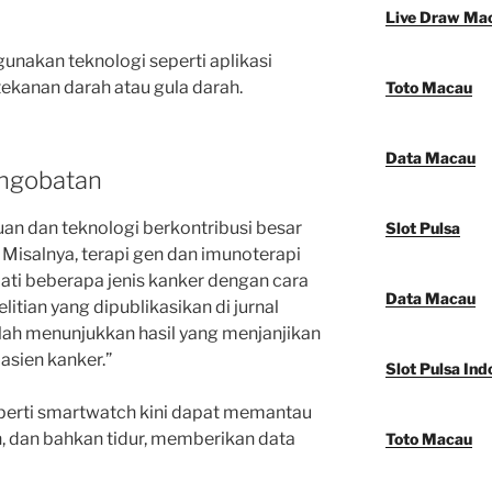
Live Draw Ma
nakan teknologi seperti aplikasi
kanan darah atau gula darah.
Toto Macau
Data Macau
engobatan
n dan teknologi berkontribusi besar
Slot Pulsa
isalnya, terapi gen dan imunoterapi
ti beberapa jenis kanker dengan cara
Data Macau
litian yang dipublikasikan di jurnal
elah menunjukkan hasil yang menjanjikan
sien kanker.”
Slot Pulsa Ind
perti smartwatch kini dapat memantau
n, dan bahkan tidur, memberikan data
Toto Macau