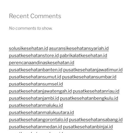
Recent Comments
No comments to show.
solusikesehatan.id
asuransikesehatansyariah.id
pusatkesehatanstore.id
pabrikalatkesehatan.id
perencanaandinaskesehatan.id
pusatkesehatanbanten.id
pusatkesehatanjawatimur.id
pusatkesehatansumut.id
pusatkesehatansumbar.id
pusatkesehatansumsel.id
pusatkesehatanjawatengah.id
pusatkesehatanriau.id
pusatkesehatanjambi.id
pusatkesehatanbengkulu.id
pusatkesehatanmaluku.id
pusatkesehatanmalukuutara.id
pusatkesehatangorontalo.id
pusatkesehatansabang.id
pusatkesehatanmedan.id
pusatkesehatanbinjai.id