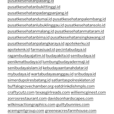
pusatkesehatanpadang.id
pusatkesehatanbukittinggi.id
pusatkesehatanpadangpanjang.id
pusatkesehatandumai.id
pusatkesehatanpalembang.id
pusatkesehatanlubuklinggau.id
pusatkesehatansolo.id
pusatkesehatanmalang.id
pusatkesehatanmataram.id
pusatkesehatanbima.id
pusatkesehatansingkawang.id
pusatkesehatanpalangkaraya.id
apotekerku.id
apotekmk.id
farmasiuad.id
pecintabudaya.id
ragambudayajatim.id
budayakita.id
senibudaya.id
penikmatbudaya.id
lumbungbudayadermaji.id
senibudayaislam.id
kebudayaantanahdatar.id
mybudaya.id
wartabudayasanggau.id
sribudaya.id
simerdupolresbatang.id
satlantaspolresklaten.id
buffalogrovechamber.org
eatdrinkdishmpls.com
craftycutz.com
texasgirlreads.com
williemcginest.com
zorrosrestaurant.com
davidsonhardscapes.com
wilkinsactiongraphics.com
guiltybunnies.com
acemgmtgroup.com
greeneacresfarmhouse.com