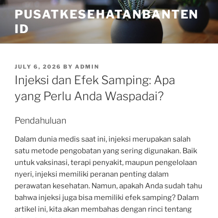
Skip
PUSATKESEHATANBANTEN
to
ID
content
POSTED
JULY 6, 2026
BY
ADMIN
ON
Injeksi dan Efek Samping: Apa
yang Perlu Anda Waspadai?
Pendahuluan
Dalam dunia medis saat ini, injeksi merupakan salah
satu metode pengobatan yang sering digunakan. Baik
untuk vaksinasi, terapi penyakit, maupun pengelolaan
nyeri, injeksi memiliki peranan penting dalam
perawatan kesehatan. Namun, apakah Anda sudah tahu
bahwa injeksi juga bisa memiliki efek samping? Dalam
artikel ini, kita akan membahas dengan rinci tentang