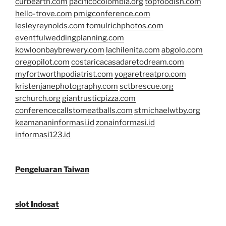
curbearth.com
pacificocolombia.org
topfoodish.com
hello-trove.com
pmigconference.com
lesleyreynolds.com
tomulrichphotos.com
eventfulweddingplanning.com
kowloonbaybrewery.com
lachilenita.com
abgolo.com
oregopilot.com
costaricacasadaretodream.com
myfortworthpodiatrist.com
yogaretreatpro.com
kristenjanephotography.com
sctbrescue.org
srchurch.org
giantrusticpizza.com
conferencecallstomeatballs.com
stmichaelwtby.org
keamananinformasi.id
zonainformasi.id
informasi123.id
Pengeluaran Taiwan
slot Indosat