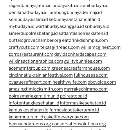
ragambudayajatim.id
budayakita.id
senibudaya.id
penikmatbudaya.id
lumbungbudayadermaji.id
senibudayaislam.id
kebudayaantanahdatar.id
mybudaya.id
wartabudayasanggau.id
sribudaya.id
simerdupolresbatang.id
satlantaspolresklaten.id
buffalogrovechamber.org
eatdrinkdishmpls.com
craftycutz.com
texasgirlreads.com
williemcginest.com
zorrosrestaurant.com
davidsonhardscapes.com
wilkinsactiongraphics.com
guiltybunnies.com
acemgmtgroup.com
greeneacresfarmhouse.com
cincinnatiukrainianfestival.com
fullhousesa.com
oyaguerefineart.com
healthywife.com
pbcvoice.com
amazingtimlocksmith.com
marrakechimmo.com
polresmanggaraitimur.id
polrestoba.id
infotentangkesehatan.id
informasikesehatan.id
kamuskesehatan.id
farmasiapotekerumm.id
kabarmataram.id
cakelifeeveryday.com
beansandgreens.org
conservationsolutions.org