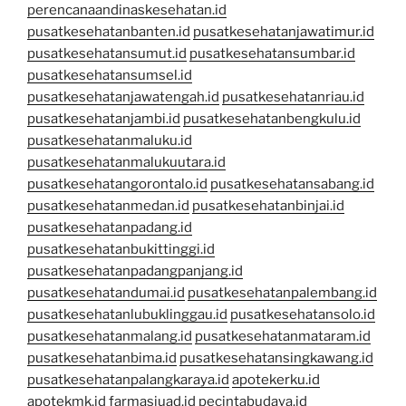
perencanaandinaskesehatan.id
pusatkesehatanbanten.id
pusatkesehatanjawatimur.id
pusatkesehatansumut.id
pusatkesehatansumbar.id
pusatkesehatansumsel.id
pusatkesehatanjawatengah.id
pusatkesehatanriau.id
pusatkesehatanjambi.id
pusatkesehatanbengkulu.id
pusatkesehatanmaluku.id
pusatkesehatanmalukuutara.id
pusatkesehatangorontalo.id
pusatkesehatansabang.id
pusatkesehatanmedan.id
pusatkesehatanbinjai.id
pusatkesehatanpadang.id
pusatkesehatanbukittinggi.id
pusatkesehatanpadangpanjang.id
pusatkesehatandumai.id
pusatkesehatanpalembang.id
pusatkesehatanlubuklinggau.id
pusatkesehatansolo.id
pusatkesehatanmalang.id
pusatkesehatanmataram.id
pusatkesehatanbima.id
pusatkesehatansingkawang.id
pusatkesehatanpalangkaraya.id
apotekerku.id
apotekmk.id
farmasiuad.id
pecintabudaya.id