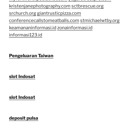
kristenjanephotography.com
sctbrescue.org
srchurch.org
giantrusticpizza.com
conferencecallstomeatballs.com
stmichaelwtby.org
keamananinformasi.id
zonainformasi.id
informasi123.id
Pengeluaran Taiwan
slot Indosat
slot Indosat
deposit pulsa