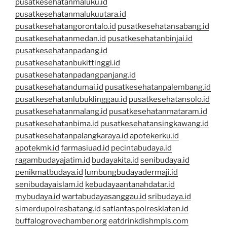
pusatkesehatanmaluku.id
pusatkesehatanmalukuutara.id
pusatkesehatangorontalo.id
pusatkesehatansabang.id
pusatkesehatanmedan.id
pusatkesehatanbinjai.id
pusatkesehatanpadang.id
pusatkesehatanbukittinggi.id
pusatkesehatanpadangpanjang.id
pusatkesehatandumai.id
pusatkesehatanpalembang.id
pusatkesehatanlubuklinggau.id
pusatkesehatansolo.id
pusatkesehatanmalang.id
pusatkesehatanmataram.id
pusatkesehatanbima.id
pusatkesehatansingkawang.id
pusatkesehatanpalangkaraya.id
apotekerku.id
apotekmk.id
farmasiuad.id
pecintabudaya.id
ragambudayajatim.id
budayakita.id
senibudaya.id
penikmatbudaya.id
lumbungbudayadermaji.id
senibudayaislam.id
kebudayaantanahdatar.id
mybudaya.id
wartabudayasanggau.id
sribudaya.id
simerdupolresbatang.id
satlantaspolresklaten.id
buffalogrovechamber.org
eatdrinkdishmpls.com