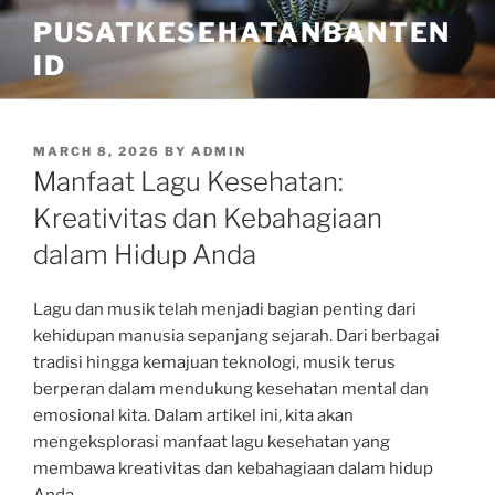
Skip
PUSATKESEHATANBANTEN
to
ID
content
POSTED
MARCH 8, 2026
BY
ADMIN
ON
Manfaat Lagu Kesehatan:
Kreativitas dan Kebahagiaan
dalam Hidup Anda
Lagu dan musik telah menjadi bagian penting dari
kehidupan manusia sepanjang sejarah. Dari berbagai
tradisi hingga kemajuan teknologi, musik terus
berperan dalam mendukung kesehatan mental dan
emosional kita. Dalam artikel ini, kita akan
mengeksplorasi manfaat lagu kesehatan yang
membawa kreativitas dan kebahagiaan dalam hidup