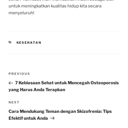
untuk meningkatkan kualitas hidup kita secara
menyeluruh!
CATEGORIES
KESEHATAN
Post
Previous
PREVIOUS
navigation
Post
7 Kebiasaan Sehat untuk Mencegah Osteoporosis
yang Harus Anda Terapkan
Next
NEXT
Post
Cara Mendukung Teman dengan Skizofrenia: Tips
Efektif untuk Anda