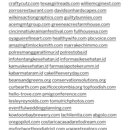
craftycutz.com
texasgirlreads.com
williemcginest.com
zorrosrestaurant.com
davidsonhardscapes.com
wilkinsactiongraphics.com
guiltybunnies.com
acemgmtgroup.com
greeneacresfarmhouse.com
cincinnatiukrainianfestival.com
fullhousesa.com
oyaguerefineart.com
healthywife.com
pbcvoice.com
amazingtimlocksmith.com
marrakechimmo.com
polresmanggaraitimur.id
polrestoba.id
infotentangkesehatan.id
informasikesehatan.id
kamuskesehatan.id
farmasiapotekerumm.id
kabarmataram.id
cakelifeeveryday.com
beansandgreens.org
conservationsolutions.org
curbearth.com
pacificocolombia.org
topfoodish.com
hello-trove.com
pmigconference.com
lesleyreynolds.com
tomulrichphotos.com
eventfulweddingplanning.com
kowloonbaybrewery.com
lachilenita.com
abgolo.com
oregopilot.com
costaricacasadaretodream.com
myfortworthpodiatrist.com
yogaretreatpro.com