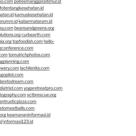
mo.com
polresmanggaraitimur.id
nfotentangkesehatan.id
atan.id
kamuskesehatan.id
erumm.id
kabarmataram.id
day.com
beansandgreens.org
lutions.org
curbearth.com
ia.org
topfoodish.com
hello-
gconference.com
.com
tomulrichphotos.com
ngplanning.com
ewery.com
lachilenita.com
egopilot.com
daretodream.com
iatrist.com
yogaretreatpro.com
otography.com
sctbrescue.org
antrusticpizza.com
lstomeatballs.com
org
keamananinformasi.id
id
informasi123.id