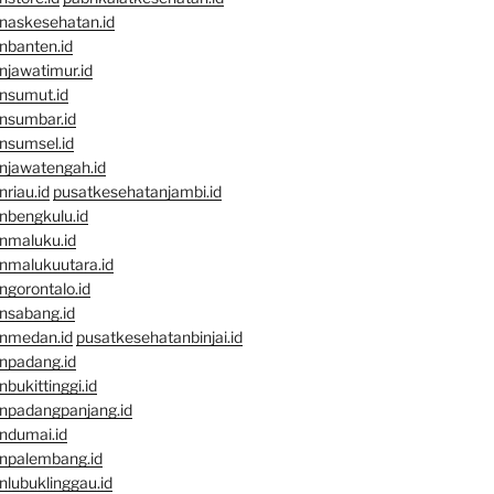
naskesehatan.id
nbanten.id
njawatimur.id
nsumut.id
nsumbar.id
nsumsel.id
njawatengah.id
riau.id
pusatkesehatanjambi.id
nbengkulu.id
nmaluku.id
nmalukuutara.id
gorontalo.id
nsabang.id
nmedan.id
pusatkesehatanbinjai.id
npadang.id
bukittinggi.id
npadangpanjang.id
ndumai.id
npalembang.id
lubuklinggau.id