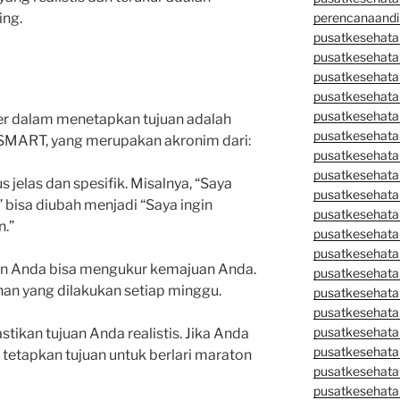
ing.
perencanaandi
pusatkesehata
pusatkesehata
pusatkesehata
pusatkesehata
pusatkesehata
er dalam menetapkan tujuan adalah
pusatkesehata
SMART, yang merupakan akronim dari:
pusatkesehatan
pusatkesehata
us jelas dan spesifik. Misalnya, “Saya
pusatkesehata
 bisa diubah menjadi “Saya ingin
pusatkesehata
n.”
pusatkesehatan
pusatkesehata
kan Anda bisa mengukur kemajuan Anda.
pusatkesehata
han yang dilakukan setiap minggu.
pusatkesehata
pusatkesehatan
pusatkesehata
astikan tujuan Anda realistis. Jika Anda
pusatkesehata
 tetapkan tujuan untuk berlari maraton
pusatkesehata
pusatkesehatan