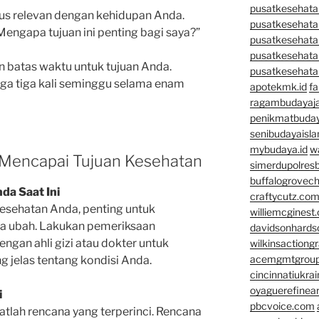
pusatkesehatan
rus relevan dengan kehidupan Anda.
pusatkesehata
 “Mengapa tujuan ini penting bagi saya?”
pusatkesehata
pusatkesehata
n batas waktu untuk tujuan Anda.
pusatkesehata
raga tiga kali seminggu selama enam
apotekmk.id
fa
ragambudayaja
penikmatbuday
senibudayaisla
mybudaya.id
w
Mencapai Tujuan Kesehatan
simerdupolresb
buffalogrovec
da Saat Ini
craftycutz.co
esehatan Anda, penting untuk
williemcginest
a ubah. Lakukan pemeriksaan
davidsonhard
ngan ahli gizi atau dokter untuk
wilkinsactiong
acemgmtgrou
jelas tentang kondisi Anda.
cincinnatiukrai
oyaguerefinea
i
pbcvoice.com
atlah rencana yang terperinci. Rencana