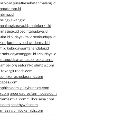
solo.id
pusatkesehatanmalang.id
nmataram.id
nbima.id
nsingkawang.id
npalangkaraya.id
apotekerku.id
rmasiuad.id
pecintabudaya.id
tim.id
budayakita.id
senibudaya.id
a.id
lumbungbudayadermaji.id
m.id
kebudayaantanahdatar.id
artabudayasanggau.id
sribudaya.id
atang.id
satlantaspolresklaten.id
hamber.org
eatdrinkdishmpls.com
m
texasgirlreads.com
.com
zorrosrestaurant.com
scapes.com
raphics.com
guiltybunnies.com
p.com
greeneacresfarmhouse.com
nianfestival.com
fullhousesa.com
rt.com
healthywife.com
amazingtimlocksmith.com