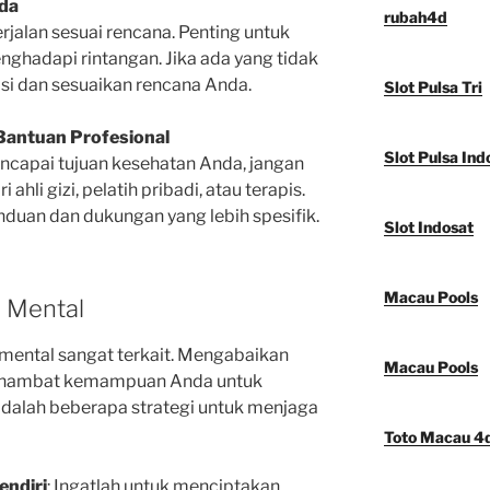
nda
rubah4d
jalan sesuai rencana. Penting untuk
enghadapi rintangan. Jika ada yang tidak
asi dan sesuaikan rencana Anda.
Slot Pulsa Tri
Bantuan Profesional
Slot Pulsa Ind
ncapai tujuan kesehatan Anda, jangan
ahli gizi, pelatih pribadi, atau terapis.
uan dan dukungan yang lebih spesifik.
Slot Indosat
Macau Pools
 Mental
 mental sangat terkait. Mengabaikan
Macau Pools
ghambat kemampuan Anda untuk
 adalah beberapa strategi untuk menjaga
Toto Macau 4
endiri
: Ingatlah untuk menciptakan