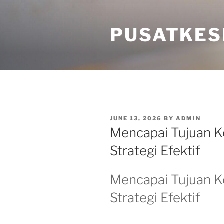
Skip
to
PUSATKES
content
POSTED
JUNE 13, 2026
BY
ADMIN
ON
Mencapai Tujuan K
Strategi Efektif
Mencapai Tujuan K
Strategi Efektif