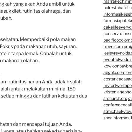
marrakechim
angkah yang akan Anda ambil untuk
polrestoba.id
i
suk diet, rutinitas olahraga, dan
informasikeseh
 ubah.
farmasiapotek
cakelifeevery
conservationso
esehatan. Memperbaiki pola makan
pacificocolomb
Fokus pada makanan utuh, sayuran,
trove.com
pmi
lesleyreynolds
protein tanpa lemak. Cobalah untuk
eventfulweddi
n makanan olahan.
kowloonbaybr
abgolo.com
or
r
costaricacasa
am rutinitas harian Anda adalah salah
myfortworthpod
Cobalah untuk melakukan minimal 150
kristenjaneph
 setiap minggu dan latihan kekuatan dua
srchurch.org
gi
conferencecal
stmichaelwtby.
zonainformasi.
atan dan mencapai tujuan Anda.
i, yoga, atau bahkan sekadar berjalan-