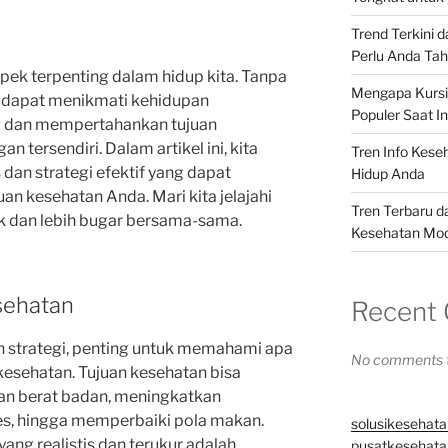
Trend Terkini 
Perlu Anda Ta
pek terpenting dalam hidup kita. Tanpa
Mengapa Kursi 
ak dapat menikmati kehidupan
Populer Saat In
 dan mempertahankan tujuan
n tersendiri. Dalam artikel ini, kita
Tren Info Kese
an strategi efektif yang dapat
Hidup Anda
 kesehatan Anda. Mari kita jelajahi
Tren Terbaru d
ik dan lebih bugar bersama-sama.
Kesehatan Mo
sehatan
Recent
n strategi, penting untuk memahami apa
No comments t
esehatan. Tujuan kesehatan bisa
an berat badan, meningkatkan
res, hingga memperbaiki pola makan.
solusikesehata
ang realistis dan terukur adalah
pusatkesehatan