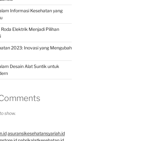
dalam Informasi Kesehatan yang
hu
Roda Elektrik Menjadi Pilihan
i
hatan 2023: Inovasi yang Mengubah
alam Desain Alat Suntik untuk
dern
 Comments
o show.
n.id
asuransikesehatansyariah.id
store.id
pabrikalatkesehatan.id