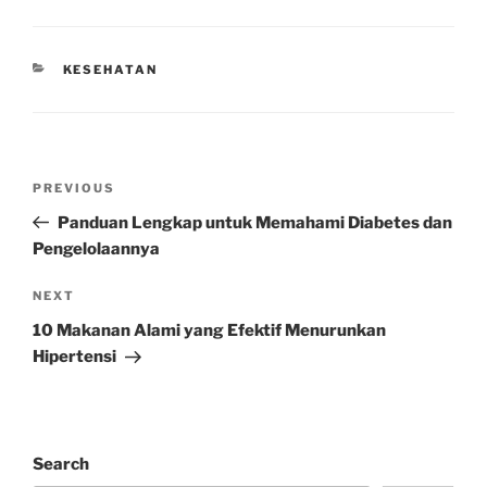
CATEGORIES
KESEHATAN
Post
Previous
PREVIOUS
navigation
Post
Panduan Lengkap untuk Memahami Diabetes dan
Pengelolaannya
Next
NEXT
Post
10 Makanan Alami yang Efektif Menurunkan
Hipertensi
Search