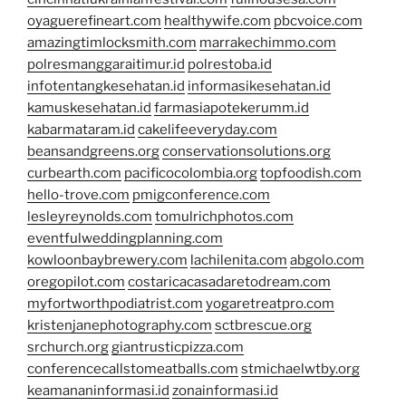
oyaguerefineart.com
healthywife.com
pbcvoice.com
amazingtimlocksmith.com
marrakechimmo.com
polresmanggaraitimur.id
polrestoba.id
infotentangkesehatan.id
informasikesehatan.id
kamuskesehatan.id
farmasiapotekerumm.id
kabarmataram.id
cakelifeeveryday.com
beansandgreens.org
conservationsolutions.org
curbearth.com
pacificocolombia.org
topfoodish.com
hello-trove.com
pmigconference.com
lesleyreynolds.com
tomulrichphotos.com
eventfulweddingplanning.com
kowloonbaybrewery.com
lachilenita.com
abgolo.com
oregopilot.com
costaricacasadaretodream.com
myfortworthpodiatrist.com
yogaretreatpro.com
kristenjanephotography.com
sctbrescue.org
srchurch.org
giantrusticpizza.com
conferencecallstomeatballs.com
stmichaelwtby.org
keamananinformasi.id
zonainformasi.id