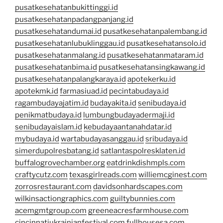
pusatkesehatanbukittinggi.id
pusatkesehatanpadangpanjang.id
pusatkesehatandumai.id
pusatkesehatanpalembang.id
pusatkesehatanlubuklinggau.id
pusatkesehatansolo.id
pusatkesehatanmalang.id
pusatkesehatanmataram.id
pusatkesehatanbima.id
pusatkesehatansingkawang.id
pusatkesehatanpalangkaraya.id
apotekerku.id
apotekmk.id
farmasiuad.id
pecintabudaya.id
ragambudayajatim.id
budayakita.id
senibudaya.id
penikmatbudaya.id
lumbungbudayadermaji.id
senibudayaislam.id
kebudayaantanahdatar.id
mybudaya.id
wartabudayasanggau.id
sribudaya.id
simerdupolresbatang.id
satlantaspolresklaten.id
buffalogrovechamber.org
eatdrinkdishmpls.com
craftycutz.com
texasgirlreads.com
williemcginest.com
zorrosrestaurant.com
davidsonhardscapes.com
wilkinsactiongraphics.com
guiltybunnies.com
acemgmtgroup.com
greeneacresfarmhouse.com
cincinnatiukrainianfestival.com
fullhousesa.com