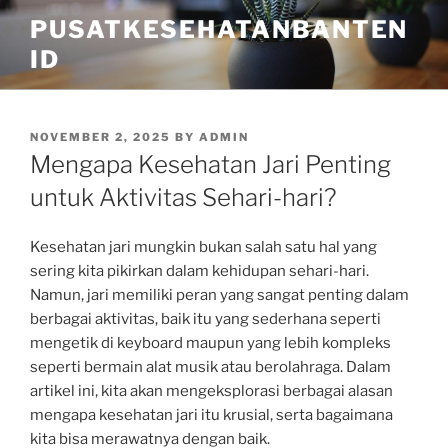
Skip
PUSATKESEHATANBANTEN
to
ID
content
POSTED
NOVEMBER 2, 2025
BY
ADMIN
ON
Mengapa Kesehatan Jari Penting
untuk Aktivitas Sehari-hari?
Kesehatan jari mungkin bukan salah satu hal yang
sering kita pikirkan dalam kehidupan sehari-hari.
Namun, jari memiliki peran yang sangat penting dalam
berbagai aktivitas, baik itu yang sederhana seperti
mengetik di keyboard maupun yang lebih kompleks
seperti bermain alat musik atau berolahraga. Dalam
artikel ini, kita akan mengeksplorasi berbagai alasan
mengapa kesehatan jari itu krusial, serta bagaimana
kita bisa merawatnya dengan baik.