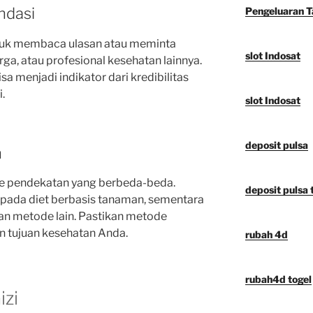
ndasi
Pengeluaran 
tuk membaca ulasan atau meminta
slot Indosat
ga, atau profesional kesehatan lainnya.
sa menjadi indikator dari kredibilitas
i.
slot Indosat
deposit pulsa
n
ode pendekatan yang berbeda-beda.
deposit pulsa t
 pada diet berbasis tanaman, sementara
n metode lain. Pastikan metode
an tujuan kesehatan Anda.
rubah 4d
rubah4d togel
izi