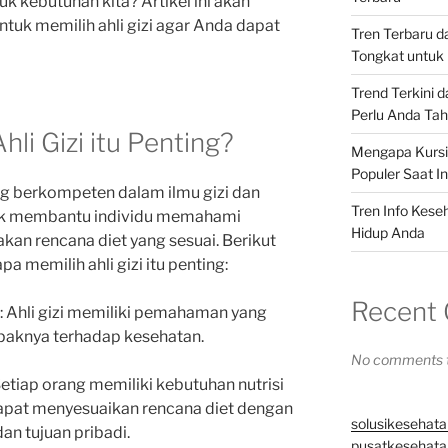
tuk kebutuhan kita? Artikel ini akan
uk memilih ahli gizi agar Anda dapat
Tren Terbaru 
Tongkat untuk 
Trend Terkini 
Perlu Anda Ta
li Gizi itu Penting?
Mengapa Kursi 
Populer Saat In
ang berkompeten dalam ilmu gizi dan
Tren Info Kese
tuk membantu individu memahami
Hidup Anda
kan rencana diet yang sesuai. Berikut
 memilih ahli gizi itu penting:
Recent
: Ahli gizi memiliki pemahaman yang
paknya terhadap kesehatan.
No comments t
Setiap orang memiliki kebutuhan nutrisi
dapat menyesuaikan rencana diet dengan
solusikesehata
dan tujuan pribadi.
pusatkesehatan