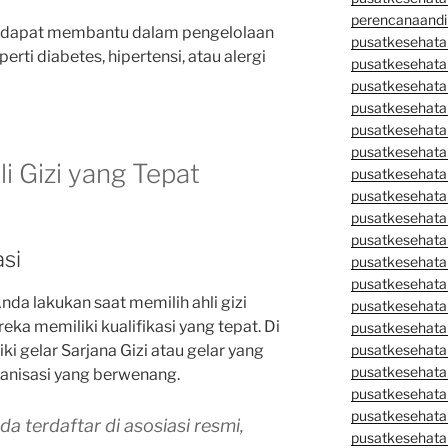
perencanaandi
a dapat membantu dalam pengelolaan
pusatkesehata
erti diabetes, hipertensi, atau alergi
pusatkesehata
pusatkesehata
pusatkesehata
pusatkesehata
pusatkesehata
li Gizi yang Tepat
pusatkesehatan
pusatkesehata
pusatkesehata
pusatkesehata
asi
pusatkesehatan
pusatkesehata
da lakukan saat memilih ahli gizi
pusatkesehata
a memiliki kualifikasi yang tepat. Di
pusatkesehata
iki gelar Sarjana Gizi atau gelar yang
pusatkesehatan
pusatkesehata
organisasi yang berwenang.
pusatkesehata
pusatkesehata
da terdaftar di asosiasi resmi,
pusatkesehatan