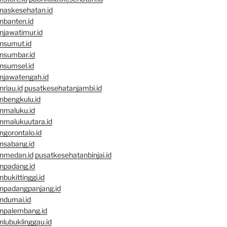
naskesehatan.id
nbanten.id
njawatimur.id
nsumut.id
nsumbar.id
nsumsel.id
njawatengah.id
riau.id
pusatkesehatanjambi.id
nbengkulu.id
nmaluku.id
nmalukuutara.id
gorontalo.id
nsabang.id
nmedan.id
pusatkesehatanbinjai.id
npadang.id
bukittinggi.id
npadangpanjang.id
ndumai.id
npalembang.id
lubuklinggau.id