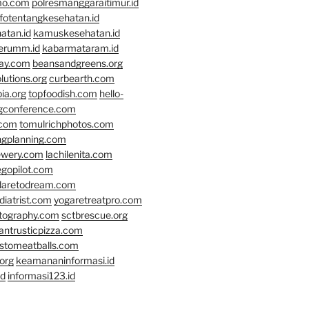
mo.com
polresmanggaraitimur.id
nfotentangkesehatan.id
atan.id
kamuskesehatan.id
erumm.id
kabarmataram.id
day.com
beansandgreens.org
lutions.org
curbearth.com
ia.org
topfoodish.com
hello-
gconference.com
.com
tomulrichphotos.com
ngplanning.com
ewery.com
lachilenita.com
egopilot.com
daretodream.com
iatrist.com
yogaretreatpro.com
otography.com
sctbrescue.org
antrusticpizza.com
lstomeatballs.com
org
keamananinformasi.id
id
informasi123.id