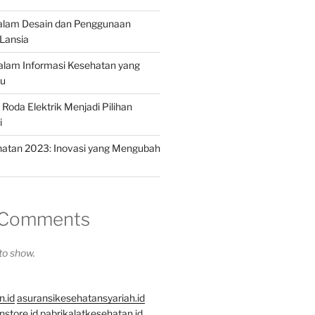
dalam Desain dan Penggunaan
Lansia
dalam Informasi Kesehatan yang
hu
Roda Elektrik Menjadi Pilihan
i
hatan 2023: Inovasi yang Mengubah
 Comments
o show.
n.id
asuransikesehatansyariah.id
store.id
pabrikalatkesehatan.id