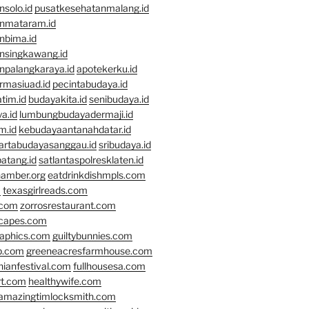
solo.id
pusatkesehatanmalang.id
nmataram.id
nbima.id
nsingkawang.id
npalangkaraya.id
apotekerku.id
rmasiuad.id
pecintabudaya.id
tim.id
budayakita.id
senibudaya.id
a.id
lumbungbudayadermaji.id
m.id
kebudayaantanahdatar.id
artabudayasanggau.id
sribudaya.id
atang.id
satlantaspolresklaten.id
hamber.org
eatdrinkdishmpls.com
m
texasgirlreads.com
.com
zorrosrestaurant.com
scapes.com
raphics.com
guiltybunnies.com
p.com
greeneacresfarmhouse.com
nianfestival.com
fullhousesa.com
rt.com
healthywife.com
amazingtimlocksmith.com