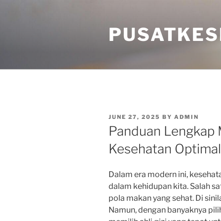
Skip
to
PUSATKES
content
POSTED
JUNE 27, 2025
BY
ADMIN
ON
Panduan Lengkap Me
Kesehatan Optimal
Dalam era modern ini, kesehata
dalam kehidupan kita. Salah sa
pola makan yang sehat. Di sinila
Namun, dengan banyaknya piliha