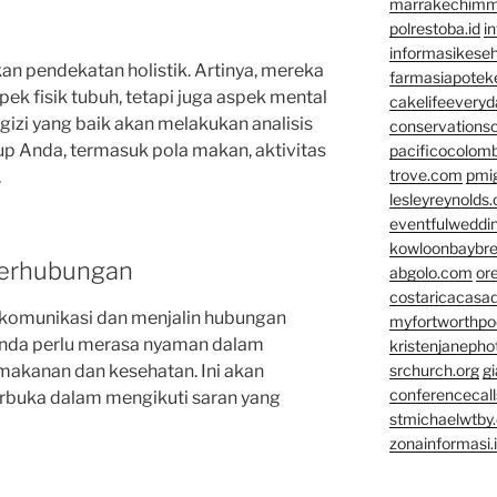
marrakechim
polrestoba.id
i
informasikeseh
kan pendekatan holistik. Artinya, mereka
farmasiapotek
k fisik tubuh, tetapi juga aspek mental
cakelifeevery
gizi yang baik akan melakukan analisis
conservationso
p Anda, termasuk pola makan, aktivitas
pacificocolomb
trove.com
pmi
.
lesleyreynolds
eventfulweddi
kowloonbaybr
terhubungan
abgolo.com
or
costaricacasa
rkomunikasi dan menjalin hubungan
myfortworthpod
 Anda perlu merasa nyaman dalam
kristenjaneph
makanan dan kesehatan. Ini akan
srchurch.org
gi
conferencecal
rbuka dalam mengikuti saran yang
stmichaelwtby.
zonainformasi.