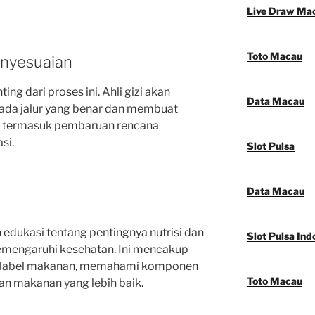
Live Draw Ma
Toto Macau
enyesuaian
g dari proses ini. Ahli gizi akan
Data Macau
ada jalur yang benar dan membuat
Ini termasuk pembaruan rencana
si.
Slot Pulsa
Data Macau
 edukasi tentang pentingnya nutrisi dan
Slot Pulsa Ind
engaruhi kesehatan. Ini mencakup
n label makanan, memahami komponen
Toto Macau
han makanan yang lebih baik.