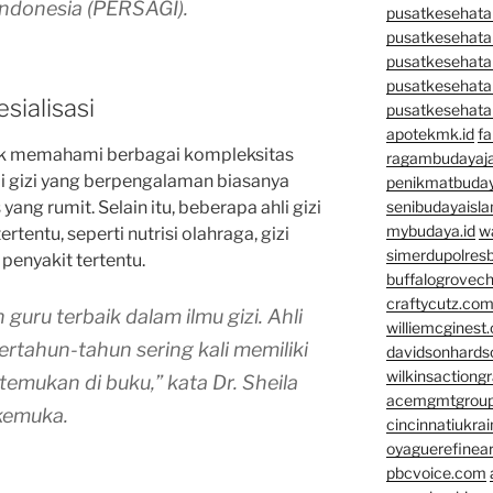
 Indonesia (PERSAGI).
pusatkesehatan
pusatkesehata
pusatkesehata
pusatkesehata
sialisasi
pusatkesehata
apotekmk.id
fa
uk memahami berbagai kompleksitas
ragambudayaja
li gizi yang berpengalaman biasanya
penikmatbuday
ng rumit. Selain itu, beberapa ahli gizi
senibudayaisla
mybudaya.id
w
rtentu, seperti nutrisi olahraga, gizi
simerdupolresb
 penyakit tertentu.
buffalogrovec
craftycutz.co
guru terbaik dalam ilmu gizi. Ahli
williemcginest
bertahun-tahun sering kali memiliki
davidsonhard
wilkinsactiong
temukan di buku,” kata Dr. Sheila
acemgmtgrou
rkemuka.
cincinnatiukrai
oyaguerefinea
pbcvoice.com