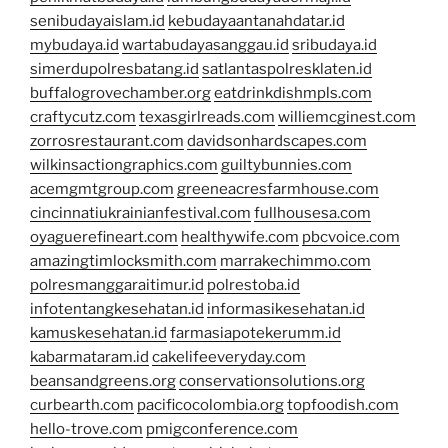
senibudayaislam.id
kebudayaantanahdatar.id
mybudaya.id
wartabudayasanggau.id
sribudaya.id
simerdupolresbatang.id
satlantaspolresklaten.id
buffalogrovechamber.org
eatdrinkdishmpls.com
craftycutz.com
texasgirlreads.com
williemcginest.com
zorrosrestaurant.com
davidsonhardscapes.com
wilkinsactiongraphics.com
guiltybunnies.com
acemgmtgroup.com
greeneacresfarmhouse.com
cincinnatiukrainianfestival.com
fullhousesa.com
oyaguerefineart.com
healthywife.com
pbcvoice.com
amazingtimlocksmith.com
marrakechimmo.com
polresmanggaraitimur.id
polrestoba.id
infotentangkesehatan.id
informasikesehatan.id
kamuskesehatan.id
farmasiapotekerumm.id
kabarmataram.id
cakelifeeveryday.com
beansandgreens.org
conservationsolutions.org
curbearth.com
pacificocolombia.org
topfoodish.com
hello-trove.com
pmigconference.com