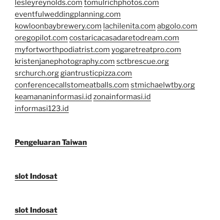
lesleyreynolds.com
tomulrichphotos.com
eventfulweddingplanning.com
kowloonbaybrewery.com
lachilenita.com
abgolo.com
oregopilot.com
costaricacasadaretodream.com
myfortworthpodiatrist.com
yogaretreatpro.com
kristenjanephotography.com
sctbrescue.org
srchurch.org
giantrusticpizza.com
conferencecallstomeatballs.com
stmichaelwtby.org
keamananinformasi.id
zonainformasi.id
informasi123.id
Pengeluaran Taiwan
slot Indosat
slot Indosat