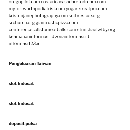
oregopilot.com
costaricacasadaretodream.com
myfortworthpodiatrist.com
yogaretreatpro.com
kristenjanephotography.com
sctbrescue.org
srchurch.org
giantrusticpizza.com
conferencecallstomeatballs.com
stmichaelwtby.org
keamananinformasi.id
zonainformasi.id
informasi123.id
Pengeluaran Taiwan
slot Indosat
slot Indosat
deposit pulsa