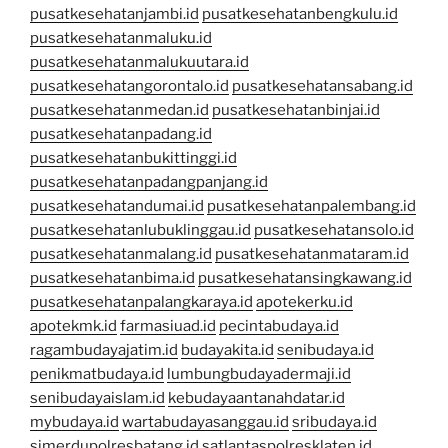
pusatkesehatanjambi.id
pusatkesehatanbengkulu.id
pusatkesehatanmaluku.id
pusatkesehatanmalukuutara.id
pusatkesehatangorontalo.id
pusatkesehatansabang.id
pusatkesehatanmedan.id
pusatkesehatanbinjai.id
pusatkesehatanpadang.id
pusatkesehatanbukittinggi.id
pusatkesehatanpadangpanjang.id
pusatkesehatandumai.id
pusatkesehatanpalembang.id
pusatkesehatanlubuklinggau.id
pusatkesehatansolo.id
pusatkesehatanmalang.id
pusatkesehatanmataram.id
pusatkesehatanbima.id
pusatkesehatansingkawang.id
pusatkesehatanpalangkaraya.id
apotekerku.id
apotekmk.id
farmasiuad.id
pecintabudaya.id
ragambudayajatim.id
budayakita.id
senibudaya.id
penikmatbudaya.id
lumbungbudayadermaji.id
senibudayaislam.id
kebudayaantanahdatar.id
mybudaya.id
wartabudayasanggau.id
sribudaya.id
simerdupolresbatang.id
satlantaspolresklaten.id