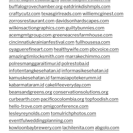
buffalogrovechamber.org
eatdrinkdishmpls.com
craftycutz.com
texasgirlreads.com
williemcginest.com
zorrosrestaurant.com
davidsonhardscapes.com
wilkinsactiongraphics.com
guiltybunnies.com
acemgmtgroup.com
greeneacresfarmhouse.com
cincinnatiukrainianfestival.com
fullhousesa.com
oyaguerefineart.com
healthywife.com
pbcvoice.com
amazingtimlocksmith.com
marrakechimmo.com
polresmanggaraitimur.id
polrestoba.id
infotentangkesehatan.id
informasikesehatan.id
kamuskesehatan.id
farmasiapotekerumm.id
kabarmataram.id
cakelifeeveryday.com
beansandgreens.org
conservationsolutions.org
curbearth.com
pacificocolombia.org
topfoodish.com
hello-trove.com
pmigconference.com
lesleyreynolds.com
tomulrichphotos.com
eventfulweddingplanning.com
kowloonbaybrewery.com
lachilenita.com
abgolo.com