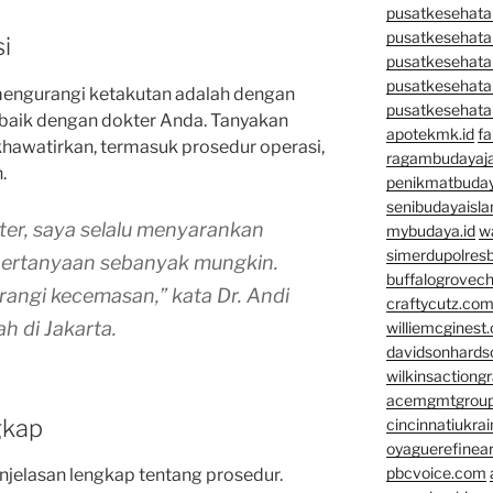
pusatkesehatan
pusatkesehata
i
pusatkesehata
pusatkesehata
 mengurangi ketakutan adalah dengan
pusatkesehata
aik dengan dokter Anda. Tanyakan
apotekmk.id
fa
hawatirkan, termasuk prosedur operasi,
ragambudayaja
.
penikmatbuday
senibudayaisla
ter, saya selalu menyarankan
mybudaya.id
w
simerdupolresb
pertanyaan sebanyak mungkin.
buffalogrovec
ngi kecemasan,” kata Dr. Andi
craftycutz.co
h di Jakarta.
williemcginest
davidsonhard
wilkinsactiong
acemgmtgrou
gkap
cincinnatiukrai
oyaguerefinea
pbcvoice.com
jelasan lengkap tentang prosedur.