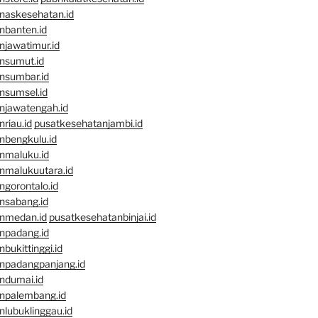
naskesehatan.id
nbanten.id
njawatimur.id
nsumut.id
nsumbar.id
nsumsel.id
njawatengah.id
riau.id
pusatkesehatanjambi.id
nbengkulu.id
nmaluku.id
nmalukuutara.id
gorontalo.id
nsabang.id
nmedan.id
pusatkesehatanbinjai.id
npadang.id
bukittinggi.id
npadangpanjang.id
ndumai.id
npalembang.id
lubuklinggau.id