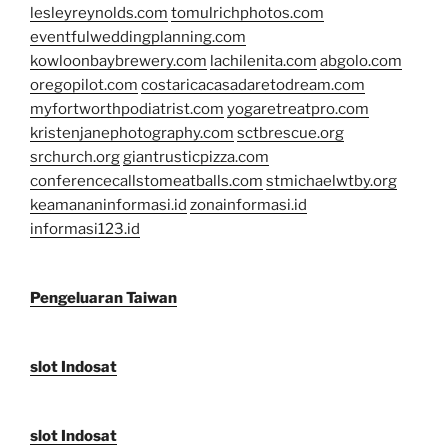
lesleyreynolds.com
tomulrichphotos.com
eventfulweddingplanning.com
kowloonbaybrewery.com
lachilenita.com
abgolo.com
oregopilot.com
costaricacasadaretodream.com
myfortworthpodiatrist.com
yogaretreatpro.com
kristenjanephotography.com
sctbrescue.org
srchurch.org
giantrusticpizza.com
conferencecallstomeatballs.com
stmichaelwtby.org
keamananinformasi.id
zonainformasi.id
informasi123.id
Pengeluaran Taiwan
slot Indosat
slot Indosat