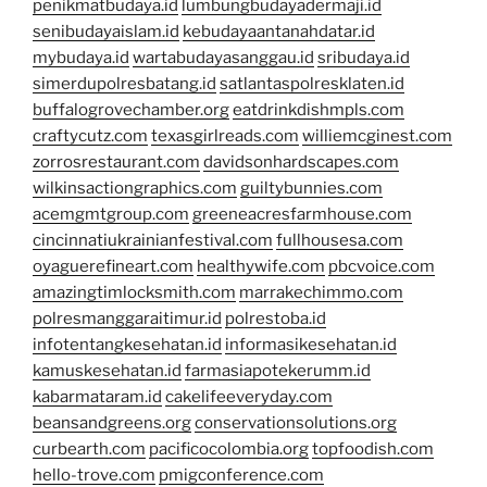
penikmatbudaya.id
lumbungbudayadermaji.id
senibudayaislam.id
kebudayaantanahdatar.id
mybudaya.id
wartabudayasanggau.id
sribudaya.id
simerdupolresbatang.id
satlantaspolresklaten.id
buffalogrovechamber.org
eatdrinkdishmpls.com
craftycutz.com
texasgirlreads.com
williemcginest.com
zorrosrestaurant.com
davidsonhardscapes.com
wilkinsactiongraphics.com
guiltybunnies.com
acemgmtgroup.com
greeneacresfarmhouse.com
cincinnatiukrainianfestival.com
fullhousesa.com
oyaguerefineart.com
healthywife.com
pbcvoice.com
amazingtimlocksmith.com
marrakechimmo.com
polresmanggaraitimur.id
polrestoba.id
infotentangkesehatan.id
informasikesehatan.id
kamuskesehatan.id
farmasiapotekerumm.id
kabarmataram.id
cakelifeeveryday.com
beansandgreens.org
conservationsolutions.org
curbearth.com
pacificocolombia.org
topfoodish.com
hello-trove.com
pmigconference.com