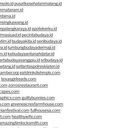
solo.id
pusatkesehatanmalang.id
nmataram.id
nbima.id
nsingkawang.id
npalangkaraya.id
apotekerku.id
rmasiuad.id
pecintabudaya.id
tim.id
budayakita.id
senibudaya.id
a.id
lumbungbudayadermaji.id
m.id
kebudayaantanahdatar.id
artabudayasanggau.id
sribudaya.id
atang.id
satlantaspolresklaten.id
hamber.org
eatdrinkdishmpls.com
m
texasgirlreads.com
.com
zorrosrestaurant.com
scapes.com
raphics.com
guiltybunnies.com
p.com
greeneacresfarmhouse.com
nianfestival.com
fullhousesa.com
rt.com
healthywife.com
amazingtimlocksmith.com