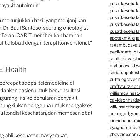
pusatkesehatan
penyakit autoimun.
pusatkesehata
pusatkesehata
ah menunjukkan hasil yang menjanjikan
pusatkesehata
 Dr. Budi Santoso, seorang oncologist
pusatkesehata
 “Terapi CAR-T memberikan harapan
apotekmk.id
fa
lit diobati dengan terapi konvensional.”
ragambudayaja
penikmatbuday
senibudayaisla
mybudaya.id
w
 E-Health
simerdupolresb
buffalogrovec
ercepat adopsi telemedicine di
craftycutz.co
dahkan pasien untuk berkonsultasi
williemcginest
gurangi risiko penularan penyakit.
davidsonhard
 memungkinkan pengguna untuk mengakses
wilkinsactiong
u kondisi kesehatan, dan memesan obat
acemgmtgrou
cincinnatiukrai
oyaguerefinea
pbcvoice.com
ang ahli kesehatan masyarakat,