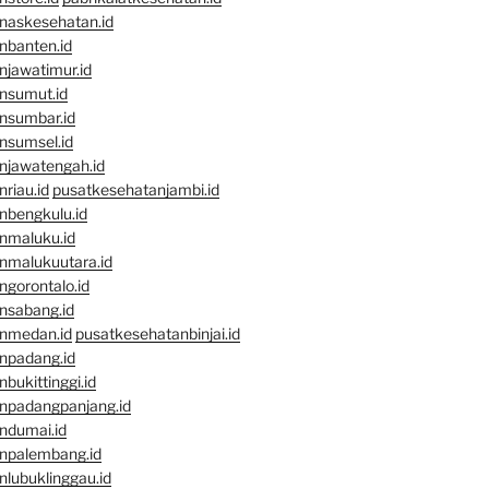
naskesehatan.id
nbanten.id
njawatimur.id
nsumut.id
nsumbar.id
nsumsel.id
njawatengah.id
riau.id
pusatkesehatanjambi.id
nbengkulu.id
nmaluku.id
nmalukuutara.id
gorontalo.id
nsabang.id
nmedan.id
pusatkesehatanbinjai.id
npadang.id
bukittinggi.id
npadangpanjang.id
ndumai.id
npalembang.id
lubuklinggau.id