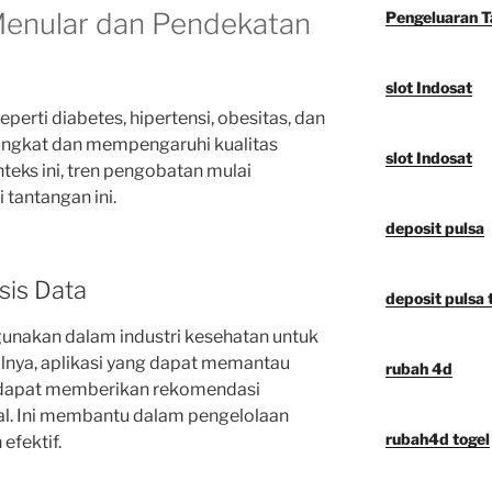
 Menular dan Pendekatan
Pengeluaran 
slot Indosat
perti diabetes, hipertensi, obesitas, dan
ingkat dan mempengaruhi kualitas
slot Indosat
teks ini, tren pengobatan mulai
tantangan ini.
deposit pulsa
sis Data
deposit pulsa t
gunakan dalam industri kesehatan untuk
alnya, aplikasi yang dapat memantau
rubah 4d
ik dapat memberikan rekomendasi
al. Ini membantu dalam pengelolaan
rubah4d togel
efektif.