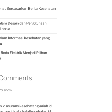
hat Berdasarkan Berita Kesehatan
dalam Desain dan Penggunaan
Lansia
dalam Informasi Kesehatan yang
hu
Roda Elektrik Menjadi Pilihan
i
 Comments
o show.
n.id
asuransikesehatansyariah.id
store.id
pabrikalatkesehatan.id