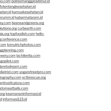
mo.com
polresmanggaraitimur.id
nfotentangkesehatan.id
atan.id
kamuskesehatan.id
erumm.id
kabarmataram.id
day.com
beansandgreens.org
lutions.org
curbearth.com
ia.org
topfoodish.com
hello-
gconference.com
.com
tomulrichphotos.com
ngplanning.com
ewery.com
lachilenita.com
egopilot.com
daretodream.com
iatrist.com
yogaretreatpro.com
otography.com
sctbrescue.org
antrusticpizza.com
lstomeatballs.com
org
keamananinformasi.id
id
informasi123.id