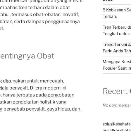
 dan mencari pengobatan yang efektif.
membahas tren terbaru dalam obat
5 Kebiasaan Se
ahui, termasuk obat-obatan inovatif,
Terbaru
batan, serta dampak penggunaannya
Tren Terbaru 
t.
Tongkat untuk 
Trend Terkini 
Perlu Anda Ta
Pentingnya Obat
Mengapa Kursi 
Populer Saat In
ng digunakan untuk mencegah,
la penyakit. Di era modern ini,
Recent
k hanya terbatas pada pengobatan
atkan pendekatan holistik yang
No comments t
penyebab penyakit, gaya hidup, dan
solusikesehata
pusatkesehatan