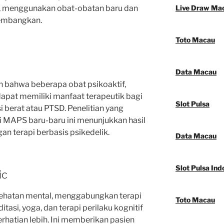
, menggunakan obat-obatan baru dan
Live Draw Ma
kembangkan.
Toto Macau
Data Macau
n bahwa beberapa obat psikoaktif,
dapat memiliki manfaat terapeutik bagi
Slot Pulsa
 berat atau PTSD. Penelitian yang
i MAPS baru-baru ini menunjukkan hasil
n terapi berbasis psikedelik.
Data Macau
Slot Pulsa Ind
ic
sehatan mental, menggabungkan terapi
Toto Macau
tasi, yoga, dan terapi perilaku kognitif
hatian lebih. Ini memberikan pasien