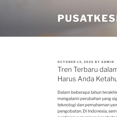
Skip
to
PUSATKES
content
POSTED
OCTOBER 13, 2025
BY
ADMIN
ON
Tren Terbaru dala
Harus Anda Ketahu
Dalam beberapa tahun terakhir
mengalami perubahan yang sig
teknologi dan pemahaman yang 
pengobatan. Di Indonesia, se