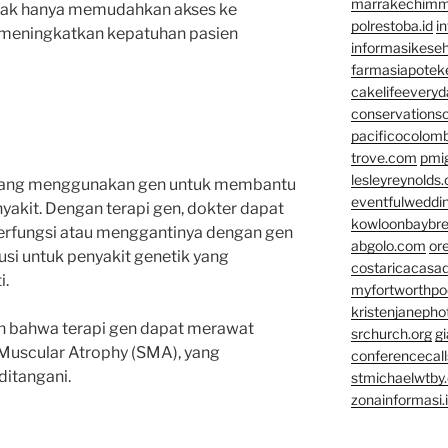
marrakechim
idak hanya memudahkan akses ke
polrestoba.id
i
a meningkatkan kepatuhan pasien
informasikeseh
farmasiapotek
cakelifeevery
conservationso
pacificocolomb
trove.com
pmi
lesleyreynolds
 yang menggunakan gen untuk membantu
eventfulweddi
akit. Dengan terapi gen, dokter dapat
kowloonbaybr
erfungsi atau menggantinya dengan gen
abgolo.com
or
lusi untuk penyakit genetik yang
costaricacasa
i.
myfortworthpod
kristenjaneph
an bahwa terapi gen dapat merawat
srchurch.org
gi
 Muscular Atrophy (SMA), yang
conferencecal
ditangani.
stmichaelwtby.
zonainformasi.