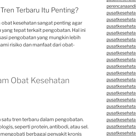
perencanaandi
ren Terbaru Itu Penting?
pusatkesehata
pusatkesehata
 obat kesehatan sangat penting agar
pusatkesehata
ang tepat terkait pengobatan. Hal ini
pusatkesehata
asi pengobatan yang mungkin lebih
pusatkesehata
ami risiko dan manfaat dari obat-
pusatkesehata
pusatkesehatan
pusatkesehata
pusatkesehata
pusatkesehata
alam Obat Kesehatan
pusatkesehatan
pusatkesehata
pusatkesehata
pusatkesehata
pusatkesehatan
pusatkesehata
 satu tren terbaru dalam pengobatan.
pusatkesehata
pusatkesehata
logis, seperti protein, antibodi, atau sel.
pusatkesehatan
 mengobati berbagai penyakit kronis