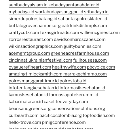
senibudayaislam.id
kebudayaantanahdatar.id
mybudaya.id
wartabudayasanggau.id
sribudaya.id
simerdupolresbatang.id
satlantaspolresklaten.id
buffalogrovechamber.org
eatdrinkdishmpls.com
craftycutz.com
texasgirlreads.com
williemcginest.com
zorrosrestaurant.com
davidsonhardscapes.com
wilkinsactiongraphics.com
guiltybunnies.com
acemgmtgroup.com
greeneacresfarmhouse.com
cincinnatiukrainianfestival.com
fullhousesa.com
oyaguerefineart.com
healthywife.com
pbcvoice.com
amazingtimlocksmith.com
marrakechimmo.com
polresmanggaraitimur.id
polrestoba.id
infotentangkesehatan.id
informasikesehatan.id
kamuskesehatan.id
farmasiapotekerumm.id
kabarmataram.id
cakelifeeveryday.com
beansandgreens.org
conservationsolutions.org
curbearth.com
pacificocolombia.org
topfoodish.com
hello-trove.com
pmigconference.com