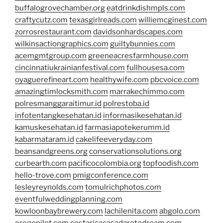
buffalogrovechamber.org
eatdrinkdishmpls.com
craftycutz.com
texasgirlreads.com
williemcginest.com
zorrosrestaurant.com
davidsonhardscapes.com
wilkinsactiongraphics.com
guiltybunnies.com
acemgmtgroup.com
greeneacresfarmhouse.com
cincinnatiukrainianfestival.com
fullhousesa.com
oyaguerefineart.com
healthywife.com
pbcvoice.com
amazingtimlocksmith.com
marrakechimmo.com
polresmanggaraitimur.id
polrestoba.id
infotentangkesehatan.id
informasikesehatan.id
kamuskesehatan.id
farmasiapotekerumm.id
kabarmataram.id
cakelifeeveryday.com
beansandgreens.org
conservationsolutions.org
curbearth.com
pacificocolombia.org
topfoodish.com
hello-trove.com
pmigconference.com
lesleyreynolds.com
tomulrichphotos.com
eventfulweddingplanning.com
kowloonbaybrewery.com
lachilenita.com
abgolo.com
oregopilot.com
costaricacasadaretodream.com