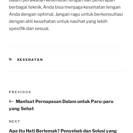
dalam perawatan kesehatan lengan dan penerapan
berbagai teknik, Anda bisa menjaga kesehatan lengan
Anda dengan optimal. Jangan ragu untuk berkonsultasi
dengan ahli kesehatan untuk nasihat yang lebih
spesifik dan sesuai.
CATEGORIES
KESEHATAN
Post
Previous
PREVIOUS
navigation
Post
Manfaat Pernapasan Dalam untuk Paru-paru
yang Sehat
Next
NEXT
Post
Apa Itu Hati Berlemak? Penyebab dan Solusi yang