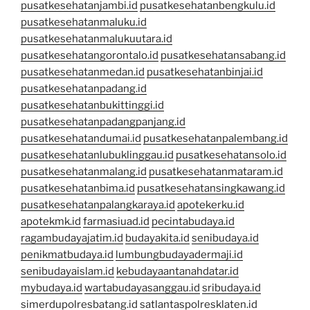
pusatkesehatanjambi.id
pusatkesehatanbengkulu.id
pusatkesehatanmaluku.id
pusatkesehatanmalukuutara.id
pusatkesehatangorontalo.id
pusatkesehatansabang.id
pusatkesehatanmedan.id
pusatkesehatanbinjai.id
pusatkesehatanpadang.id
pusatkesehatanbukittinggi.id
pusatkesehatanpadangpanjang.id
pusatkesehatandumai.id
pusatkesehatanpalembang.id
pusatkesehatanlubuklinggau.id
pusatkesehatansolo.id
pusatkesehatanmalang.id
pusatkesehatanmataram.id
pusatkesehatanbima.id
pusatkesehatansingkawang.id
pusatkesehatanpalangkaraya.id
apotekerku.id
apotekmk.id
farmasiuad.id
pecintabudaya.id
ragambudayajatim.id
budayakita.id
senibudaya.id
penikmatbudaya.id
lumbungbudayadermaji.id
senibudayaislam.id
kebudayaantanahdatar.id
mybudaya.id
wartabudayasanggau.id
sribudaya.id
simerdupolresbatang.id
satlantaspolresklaten.id