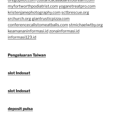
myfortworthpodiatrist.com
yogaretreatpro.com
kristenjanephotography.com
sctbrescue.org
srchurch.org
giantrusticpizza.com
conferencecallstomeatballs.com
stmichaelwtby.org
keamananinformasi.id
zonainformasi.id
informasi123.id
Pengeluaran Taiwan
slot Indosat
slot Indosat
deposit pulsa