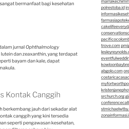
marrakechim
p sangat bermanfaat bagi kesehatan
polrestoba.id
i
informasikeseh
farmasiapotek
cakelifeevery
conservationso
pacificocolomb
trove.com
pmi
dalam jurnal
Ophthalmology
lesleyreynolds
utein dan zeaxanthin, yang terdapat
eventfulweddi
eperti bayam dan kale, dapat
kowloonbaybr
makula.
abgolo.com
or
costaricacasa
myfortworthpod
kristenjaneph
s Kontak Canggih
srchurch.org
gi
conferencecal
ah berkembang jauh dari sekadar alat
stmichaelwtby.
zonainformasi.
ontak canggih yang kini tersedia
han seperti pengawasan kesehatan,