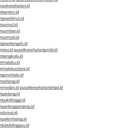
naskesehatan.id
nbanten.id
njawatimur.id
nsumut.id
nsumbar.id
nsumsel.id
njawatengah.id
riau.id
pusatkesehatanjambi.id
nbengkulu.id
nmaluku.id
nmalukuutara.id
gorontalo.id
nsabang.id
nmedan.id
pusatkesehatanbinjai.id
npadang.id
bukittinggi.id
npadangpanjang.id
ndumai.id
npalembang.id
lubuklinggau.id