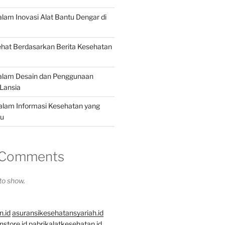
alam Inovasi Alat Bantu Dengar di
hat Berdasarkan Berita Kesehatan
dalam Desain dan Penggunaan
Lansia
dalam Informasi Kesehatan yang
hu
 Comments
o show.
n.id
asuransikesehatansyariah.id
store.id
pabrikalatkesehatan.id