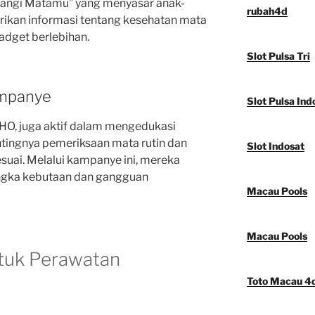
yangi Matamu” yang menyasar anak-
rubah4d
ikan informasi tentang kesehatan mata
adget berlebihan.
Slot Pulsa Tri
ampanye
Slot Pulsa Ind
HO, juga aktif dalam mengedukasi
tingnya pemeriksaan mata rutin dan
Slot Indosat
uai. Melalui kampanye ini, mereka
ngka kebutaan dan gangguan
Macau Pools
Macau Pools
ntuk Perawatan
Toto Macau 4