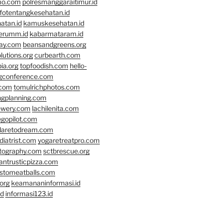
mo.com
polresmanggaraitimur.id
nfotentangkesehatan.id
atan.id
kamuskesehatan.id
erumm.id
kabarmataram.id
day.com
beansandgreens.org
lutions.org
curbearth.com
ia.org
topfoodish.com
hello-
gconference.com
.com
tomulrichphotos.com
ngplanning.com
ewery.com
lachilenita.com
egopilot.com
daretodream.com
iatrist.com
yogaretreatpro.com
otography.com
sctbrescue.org
antrusticpizza.com
lstomeatballs.com
org
keamananinformasi.id
id
informasi123.id