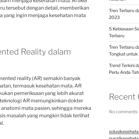
alam menjaga kesehatan mata. Artikel
aru tersebut dengan detail, memberikan
Tren Terbaru d
a yang ingin menjaga kesehatan mata
2023
5 Kebiasaan Se
Terbaru
Tren Terbaru 
nted Reality dalam
Tongkat untuk 
Trend Terkini 
Perlu Anda Ta
ugmented reality (AR) semakin banyak
atan, termasuk kesehatan mata. AR
ukan pemeriksaan yang lebih akurat
Recent
h, teknologi AR memungkinkan dokter
ri anatomi mata pasien, sehingga mereka
No comments t
s masalah yang mungkin tidak terlihat
l.
solusikesehata
pusatkesehatan