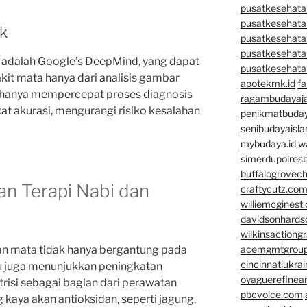
pusatkesehatan
pusatkesehata
ik
pusatkesehata
pusatkesehata
er adalah Google’s DeepMind, yang dapat
pusatkesehata
kit mata hanya dari analisis gambar
apotekmk.id
fa
idak hanya mempercepat proses diagnosis
ragambudayaja
at akurasi, mengurangi risiko kesalahan
penikmatbuday
senibudayaisla
mybudaya.id
w
simerdupolresb
buffalogrovec
an Terapi Nabi dan
craftycutz.co
williemcginest
davidsonhard
wilkinsactiong
an mata tidak hanya bergantung pada
acemgmtgrou
cincinnatiukrai
ru juga menunjukkan peningkatan
oyaguerefinea
risi sebagai bagian dari perawatan
pbcvoice.com
kaya akan antioksidan, seperti jagung,