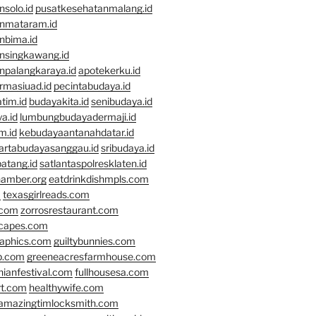
solo.id
pusatkesehatanmalang.id
nmataram.id
nbima.id
nsingkawang.id
npalangkaraya.id
apotekerku.id
rmasiuad.id
pecintabudaya.id
tim.id
budayakita.id
senibudaya.id
a.id
lumbungbudayadermaji.id
m.id
kebudayaantanahdatar.id
artabudayasanggau.id
sribudaya.id
atang.id
satlantaspolresklaten.id
hamber.org
eatdrinkdishmpls.com
m
texasgirlreads.com
.com
zorrosrestaurant.com
scapes.com
raphics.com
guiltybunnies.com
p.com
greeneacresfarmhouse.com
nianfestival.com
fullhousesa.com
rt.com
healthywife.com
amazingtimlocksmith.com