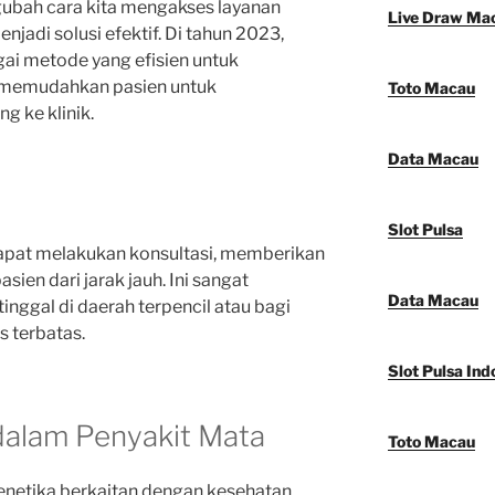
ubah cara kita mengakses layanan
Live Draw Ma
jadi solusi efektif. Di tahun 2023,
gai metode yang efisien untuk
 memudahkan pasien untuk
Toto Macau
g ke klinik.
Data Macau
Slot Pulsa
dapat melakukan konsultasi, memberikan
ien dari jarak jauh. Ini sangat
Data Macau
nggal di daerah terpencil atau bagi
s terbatas.
Slot Pulsa Ind
dalam Penyakit Mata
Toto Macau
genetika berkaitan dengan kesehatan