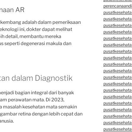
perencanaandi
naan AR
pusatkesehata
pusatkesehata
berkembang adalah dalam pemeriksaan
pusatkesehata
knologi ini, dokter dapat melihat
pusatkesehata
bih detail, membantu mereka
pusatkesehata
us seperti degenerasi makula dan
pusatkesehata
pusatkesehatan
pusatkesehata
pusatkesehata
pusatkesehata
tan dalam Diagnostik
pusatkesehatan
pusatkesehata
pusatkesehata
enjadi bagian integral dari banyak
pusatkesehata
lam perawatan mata. Di 2023,
pusatkesehatan
a masalah kesehatan mata semakin
pusatkesehata
 gambar retina dengan lebih cepat dan
pusatkesehata
nusia.
pusatkesehata
pusatkesehatan