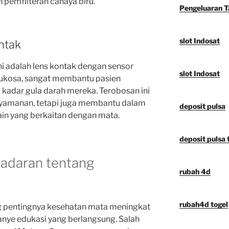
pemfilteran cahaya biru.
Pengeluaran 
slot Indosat
ntak
ni adalah lens kontak dengan sensor
slot Indosat
ukosa, sangat membantu pasien
kadar gula darah mereka. Terobosan ini
yamanan, tetapi juga membantu dalam
deposit pulsa
ain yang berkaitan dengan mata.
deposit pulsa t
sadaran tentang
rubah 4d
rubah4d togel
g pentingnya kesehatan mata meningkat
nye edukasi yang berlangsung. Salah