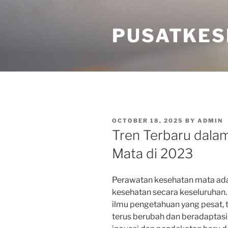
Skip
to
PUSATKES
content
POSTED
OCTOBER 18, 2025
BY
ADMIN
ON
Tren Terbaru dala
Mata di 2023
Perawatan kesehatan mata adal
kesehatan secara keseluruhan
ilmu pengetahuan yang pesat,
terus berubah dan beradaptas