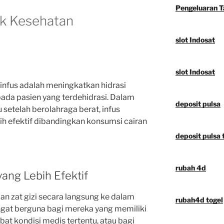
Pengeluaran 
uk Kesehatan
slot Indosat
slot Indosat
 infus adalah meningkatkan hidrasi
pada pasien yang terdehidrasi. Dalam
deposit pulsa
u setelah berolahraga berat, infus
ih efektif dibandingkan konsumsi cairan
deposit pulsa t
rubah 4d
yang Lebih Efektif
n zat gizi secara langsung ke dalam
rubah4d togel
angat berguna bagi mereka yang memiliki
bat kondisi medis tertentu, atau bagi