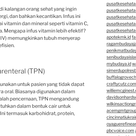
pusatkesehatan
di kalangan orang sehat yang ingin
pusatkesehata
gi, dan bahkan kecantikan. Infus ini
pusatkesehata
vitamin dan mineral seperti vitamin C,
pusatkesehata
pusatkesehata
a. Mengapa infus vitamin lebih efektif?
apotekmk.id
fa
a (IV) memungkinkan tubuh menyerap
ragambudayaja
fisien.
penikmatbuday
senibudayaisla
mybudaya.id
w
Parenteral (TPN)
simerdupolresb
buffalogrovec
craftycutz.co
gunakan untuk pasien yang tidak dapat
williemcginest
 oral. Biasanya digunakan dalam
davidsonhard
alah pencernaan, TPN mengandung
wilkinsactiong
tuhkan dalam bentuk cair untuk
acemgmtgrou
ni termasuk karbohidrat, protein,
cincinnatiukrai
oyaguerefinea
pbcvoice.com