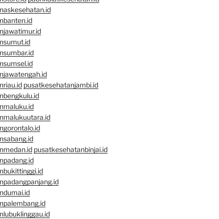
naskesehatan.id
nbanten.id
njawatimur.id
nsumut.id
nsumbar.id
nsumsel.id
njawatengah.id
riau.id
pusatkesehatanjambi.id
nbengkulu.id
nmaluku.id
nmalukuutara.id
gorontalo.id
nsabang.id
nmedan.id
pusatkesehatanbinjai.id
npadang.id
bukittinggi.id
npadangpanjang.id
ndumai.id
npalembang.id
lubuklinggau.id