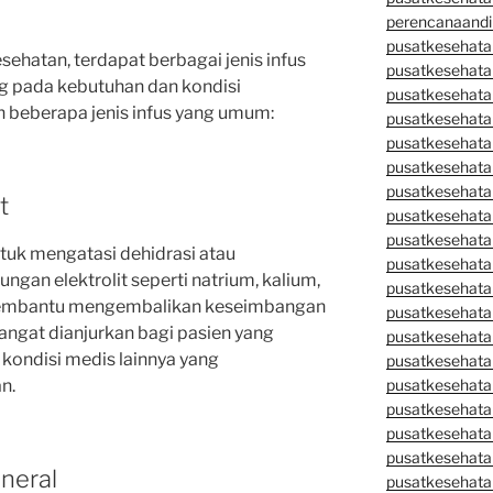
perencanaandi
pusatkesehata
ehatan, terdapat berbagai jenis infus
pusatkesehata
ng pada kebutuhan dan kondisi
pusatkesehata
h beberapa jenis infus yang umum:
pusatkesehata
pusatkesehata
pusatkesehata
pusatkesehatan
t
pusatkesehata
pusatkesehata
ntuk mengatasi dehidrasi atau
pusatkesehata
ngan elektrolit seperti natrium, kalium,
pusatkesehatan
i membantu mengembalikan keseimbangan
pusatkesehata
sangat dianjurkan bagi pasien yang
pusatkesehata
 kondisi medis lainnya yang
pusatkesehata
n.
pusatkesehatan
pusatkesehata
pusatkesehata
pusatkesehata
ineral
pusatkesehatan