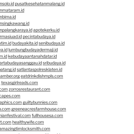
solo.id
pusatkesehatanmalang.id
nmataram.id
nbima.id
nsingkawang.id
npalangkaraya.id
apotekerku.id
rmasiuad.id
pecintabudaya.id
tim.id
budayakita.id
senibudaya.id
a.id
lumbungbudayadermaji.id
m.id
kebudayaantanahdatar.id
artabudayasanggau.id
sribudaya.id
atang.id
satlantaspolresklaten.id
hamber.org
eatdrinkdishmpls.com
m
texasgirlreads.com
.com
zorrosrestaurant.com
scapes.com
raphics.com
guiltybunnies.com
p.com
greeneacresfarmhouse.com
nianfestival.com
fullhousesa.com
rt.com
healthywife.com
amazingtimlocksmith.com