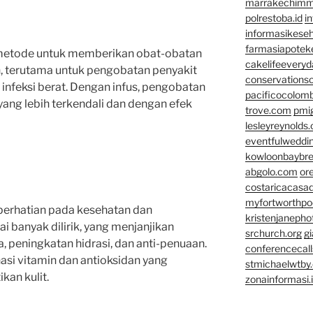
marrakechim
polrestoba.id
i
informasikeseh
farmasiapotek
 metode untuk memberikan obat-obatan
cakelifeevery
h, terutama untuk pengobatan penyakit
conservationso
 infeksi berat. Dengan infus, pengobatan
pacificocolomb
yang lebih terkendali dan dengan efek
trove.com
pmi
lesleyreynolds
eventfulweddi
kowloonbaybr
abgolo.com
or
costaricacasa
myfortworthpod
perhatian pada kesehatan dan
kristenjaneph
i banyak dilirik, yang menjanjikan
srchurch.org
gi
a, peningkatan hidrasi, dan anti-penuaan.
conferencecal
i vitamin dan antioksidan yang
stmichaelwtby.
kan kulit.
zonainformasi.