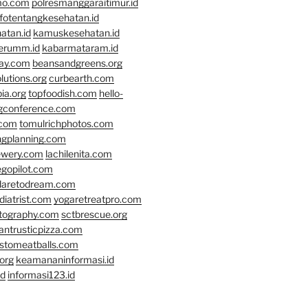
mo.com
polresmanggaraitimur.id
nfotentangkesehatan.id
atan.id
kamuskesehatan.id
erumm.id
kabarmataram.id
day.com
beansandgreens.org
lutions.org
curbearth.com
ia.org
topfoodish.com
hello-
gconference.com
.com
tomulrichphotos.com
ngplanning.com
ewery.com
lachilenita.com
egopilot.com
daretodream.com
iatrist.com
yogaretreatpro.com
otography.com
sctbrescue.org
antrusticpizza.com
lstomeatballs.com
org
keamananinformasi.id
id
informasi123.id