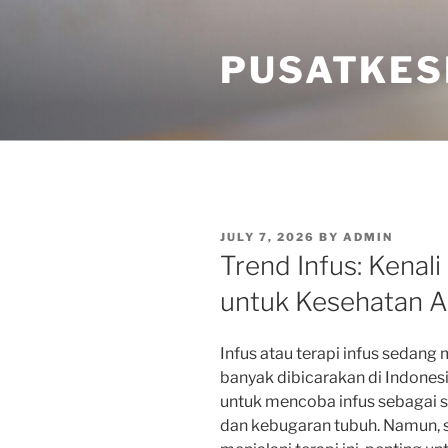
Skip
to
PUSATKES
content
POSTED
JULY 7, 2026
BY
ADMIN
ON
Trend Infus: Kenal
untuk Kesehatan 
Infus atau terapi infus sedang
banyak dibicarakan di Indonesi
untuk mencoba infus sebagai 
dan kebugaran tubuh. Namun,