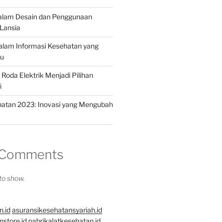
dalam Desain dan Penggunaan
Lansia
dalam Informasi Kesehatan yang
hu
Roda Elektrik Menjadi Pilihan
i
hatan 2023: Inovasi yang Mengubah
 Comments
o show.
n.id
asuransikesehatansyariah.id
store.id
pabrikalatkesehatan.id