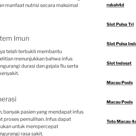
rubah4d
n manfaat nutrisi secara maksimal
Slot Pulsa Tri
stem Imun
Slot Pulsa Ind
nnya telah terbukti membantu
elitian menunjukkan bahwa infus
Slot Indosat
urangi durasi dan gejala flu serta
enyakit.
Macau Pools
erasi
Macau Pools
, banyak pasien yang mendapat infus
proses pemulihan. Infus dapat
Toto Macau 4
rlukan untuk mempercepat
gurangi rasa sakit.