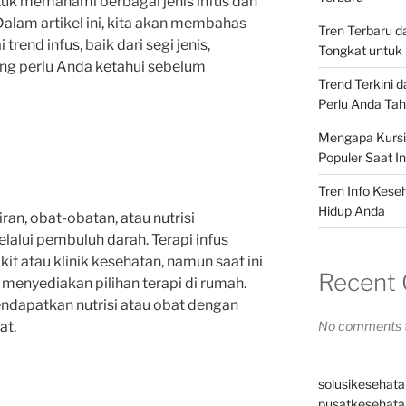
untuk memahami berbagai jenis infus dan
alam artikel ini, kita akan membahas
Tren Terbaru 
end infus, baik dari segi jenis,
Tongkat untuk 
ang perlu Anda ketahui sebelum
Trend Terkini 
Perlu Anda Ta
Mengapa Kursi 
Populer Saat In
Tren Info Kese
Hidup Anda
ran, obat-obatan, atau nutrisi
alui pembuluh darah. Terapi infus
it atau klinik kesehatan, namun saat ini
Recent
 menyediakan pilihan terapi di rumah.
dapatkan nutrisi atau obat dengan
at.
No comments t
solusikesehata
pusatkesehatan