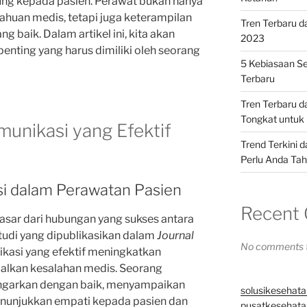
ng kepada pasien. Perawat bukan hanya
ahuan medis, tetapi juga keterampilan
Tren Terbaru d
g baik. Dalam artikel ini, kita akan
2023
nting yang harus dimiliki oleh seorang
5 Kebiasaan Se
Terbaru
Tren Terbaru 
Tongkat untuk 
munikasi yang Efektif
Trend Terkini 
Perlu Anda Ta
i dalam Perawatan Pasien
Recent
asar dari hubungan yang sukses antara
tudi yang dipublikasikan dalam
Journal
No comments t
ikasi yang efektif meningkatkan
alkan kesalahan medis. Seorang
garkan dengan baik, menyampaikan
solusikesehata
enunjukkan empati kepada pasien dan
pusatkesehatan