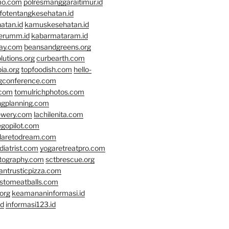
mo.com
polresmanggaraitimur.id
nfotentangkesehatan.id
atan.id
kamuskesehatan.id
erumm.id
kabarmataram.id
day.com
beansandgreens.org
lutions.org
curbearth.com
ia.org
topfoodish.com
hello-
gconference.com
.com
tomulrichphotos.com
ngplanning.com
ewery.com
lachilenita.com
egopilot.com
daretodream.com
iatrist.com
yogaretreatpro.com
otography.com
sctbrescue.org
antrusticpizza.com
lstomeatballs.com
org
keamananinformasi.id
id
informasi123.id