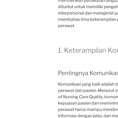
memberikan perawatan langsu
dituntut untuk memiliki penget
interpersonal dan manajerial yan
membahas lima keterampilan pe
perawat.
1. Keterampilan Ko
Pentingnya Komunikas
Komunikasi yang baik adalah d
perawat dan pasien. Menurut s
of Nursing Care Quality
, komun
kepuasan pasien dan meminim
perawat harus mampu menden
informasi dengan jelas, dan m