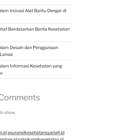
alam Inovasi Alat Bantu Dengar di
hat Berdasarkan Berita Kesehatan
dalam Desain dan Penggunaan
Lansia
dalam Informasi Kesehatan yang
hu
 Comments
o show.
n.id
asuransikesehatansyariah.id
store.id
pabrikalatkesehatan.id