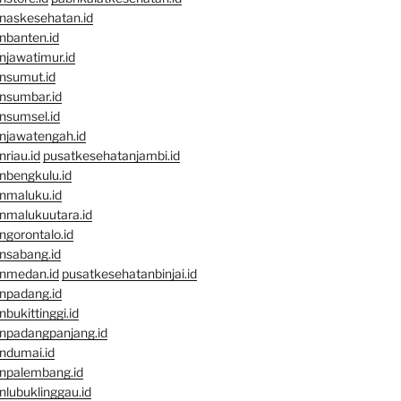
naskesehatan.id
nbanten.id
njawatimur.id
nsumut.id
nsumbar.id
nsumsel.id
njawatengah.id
riau.id
pusatkesehatanjambi.id
nbengkulu.id
nmaluku.id
nmalukuutara.id
gorontalo.id
nsabang.id
nmedan.id
pusatkesehatanbinjai.id
npadang.id
bukittinggi.id
npadangpanjang.id
ndumai.id
npalembang.id
lubuklinggau.id