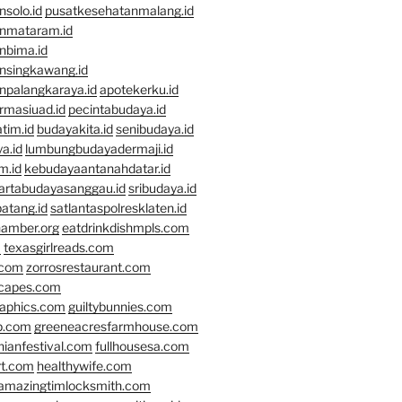
solo.id
pusatkesehatanmalang.id
nmataram.id
nbima.id
nsingkawang.id
npalangkaraya.id
apotekerku.id
rmasiuad.id
pecintabudaya.id
tim.id
budayakita.id
senibudaya.id
a.id
lumbungbudayadermaji.id
m.id
kebudayaantanahdatar.id
artabudayasanggau.id
sribudaya.id
atang.id
satlantaspolresklaten.id
hamber.org
eatdrinkdishmpls.com
m
texasgirlreads.com
.com
zorrosrestaurant.com
scapes.com
raphics.com
guiltybunnies.com
p.com
greeneacresfarmhouse.com
nianfestival.com
fullhousesa.com
rt.com
healthywife.com
amazingtimlocksmith.com