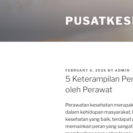
Skip
to
PUSATKES
content
POSTED
FEBRUARY 5, 2026
BY
ADMIN
ON
5 Keterampilan Pen
oleh Perawat
Perawatan kesehatan merupakan
dalam kehidupan masyarakat. D
kesehatan yang baik, terdapat
memainkan peran yang sangat