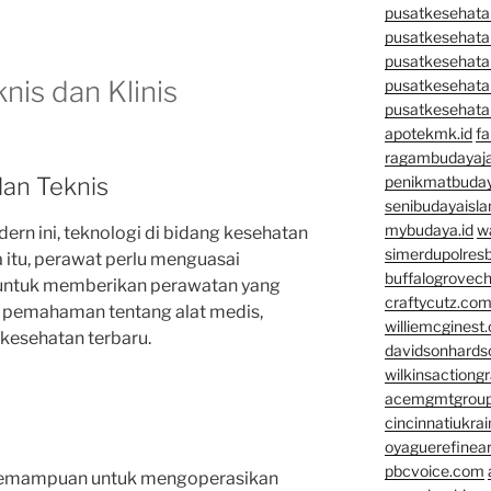
pusatkesehatan
pusatkesehata
pusatkesehata
nis dan Klinis
pusatkesehata
pusatkesehata
apotekmk.id
fa
ragambudayaja
lan Teknis
penikmatbuday
senibudayaisla
mybudaya.id
w
rn ini, teknologi di bidang kesehatan
simerdupolresb
 itu, perawat perlu menguasai
buffalogrovec
s untuk memberikan perawatan yang
craftycutz.co
uk pemahaman tentang alat medis,
williemcginest
 kesehatan terbaru.
davidsonhard
wilkinsactiong
acemgmtgrou
cincinnatiukrai
oyaguerefinea
pbcvoice.com
 kemampuan untuk mengoperasikan