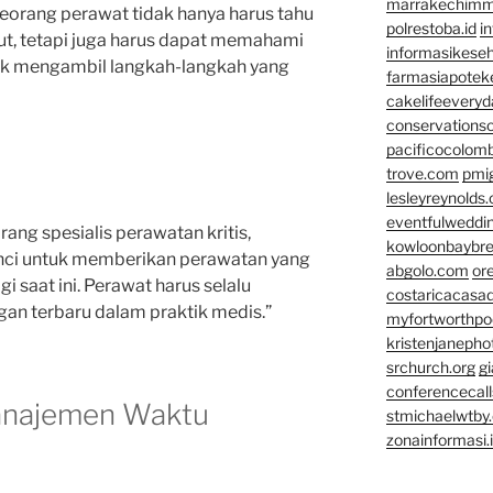
marrakechim
Seorang perawat tidak hanya harus tahu
polrestoba.id
i
ut, tetapi juga harus dapat memahami
informasikeseh
uk mengambil langkah-langkah yang
farmasiapotek
cakelifeevery
conservationso
pacificocolomb
trove.com
pmi
lesleyreynolds
eventfulweddi
ang spesialis perawatan kritis,
kowloonbaybr
nci untuk memberikan perawatan yang
abgolo.com
or
i saat ini. Perawat harus selalu
costaricacasa
an terbaru dalam praktik medis.”
myfortworthpod
kristenjaneph
srchurch.org
gi
conferencecal
Manajemen Waktu
stmichaelwtby.
zonainformasi.