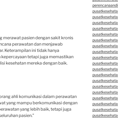
perencanaandi
pusatkesehata
pusatkesehata
pusatkesehata
pusatkesehata
pusatkesehata
g merawat pasien dengan sakit kronis
pusatkesehata
ncana perawatan dan menjawab
pusatkesehatan
. Keterampilan ini tidak hanya
pusatkesehata
epercayaan tetapi juga memastikan
pusatkesehata
si kesehatan mereka dengan baik.
pusatkesehata
pusatkesehatan
pusatkesehata
pusatkesehata
pusatkesehata
pusatkesehatan
seorang ahli komunikasi dalam perawatan
pusatkesehata
awat yang mampu berkomunikasi dengan
pusatkesehata
rawatan yang lebih baik, tetapi juga
pusatkesehata
luruhan pasien.”
pusatkesehatan