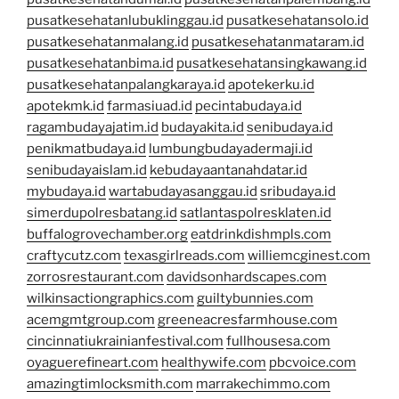
pusatkesehatanlubuklinggau.id
pusatkesehatansolo.id
pusatkesehatanmalang.id
pusatkesehatanmataram.id
pusatkesehatanbima.id
pusatkesehatansingkawang.id
pusatkesehatanpalangkaraya.id
apotekerku.id
apotekmk.id
farmasiuad.id
pecintabudaya.id
ragambudayajatim.id
budayakita.id
senibudaya.id
penikmatbudaya.id
lumbungbudayadermaji.id
senibudayaislam.id
kebudayaantanahdatar.id
mybudaya.id
wartabudayasanggau.id
sribudaya.id
simerdupolresbatang.id
satlantaspolresklaten.id
buffalogrovechamber.org
eatdrinkdishmpls.com
craftycutz.com
texasgirlreads.com
williemcginest.com
zorrosrestaurant.com
davidsonhardscapes.com
wilkinsactiongraphics.com
guiltybunnies.com
acemgmtgroup.com
greeneacresfarmhouse.com
cincinnatiukrainianfestival.com
fullhousesa.com
oyaguerefineart.com
healthywife.com
pbcvoice.com
amazingtimlocksmith.com
marrakechimmo.com