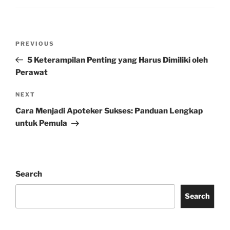
Post
Previous
PREVIOUS
navigation
Post
5 Keterampilan Penting yang Harus Dimiliki oleh
Perawat
Next
NEXT
Post
Cara Menjadi Apoteker Sukses: Panduan Lengkap
untuk Pemula
Search
Search