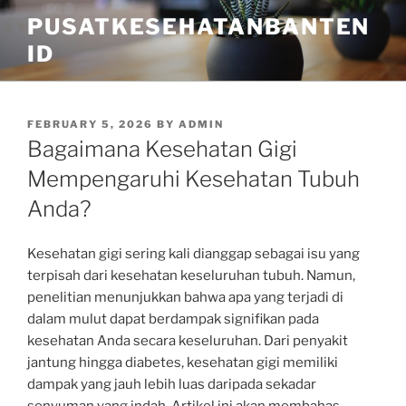
Skip
PUSATKESEHATANBANTEN
to
ID
content
POSTED
FEBRUARY 5, 2026
BY
ADMIN
ON
Bagaimana Kesehatan Gigi
Mempengaruhi Kesehatan Tubuh
Anda?
Kesehatan gigi sering kali dianggap sebagai isu yang
terpisah dari kesehatan keseluruhan tubuh. Namun,
penelitian menunjukkan bahwa apa yang terjadi di
dalam mulut dapat berdampak signifikan pada
kesehatan Anda secara keseluruhan. Dari penyakit
jantung hingga diabetes, kesehatan gigi memiliki
dampak yang jauh lebih luas daripada sekadar