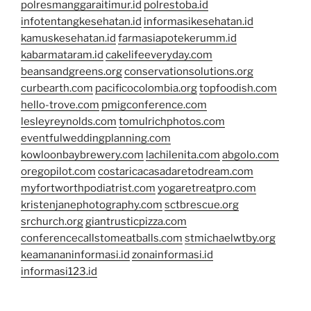
polresmanggaraitimur.id
polrestoba.id
infotentangkesehatan.id
informasikesehatan.id
kamuskesehatan.id
farmasiapotekerumm.id
kabarmataram.id
cakelifeeveryday.com
beansandgreens.org
conservationsolutions.org
curbearth.com
pacificocolombia.org
topfoodish.com
hello-trove.com
pmigconference.com
lesleyreynolds.com
tomulrichphotos.com
eventfulweddingplanning.com
kowloonbaybrewery.com
lachilenita.com
abgolo.com
oregopilot.com
costaricacasadaretodream.com
myfortworthpodiatrist.com
yogaretreatpro.com
kristenjanephotography.com
sctbrescue.org
srchurch.org
giantrusticpizza.com
conferencecallstomeatballs.com
stmichaelwtby.org
keamananinformasi.id
zonainformasi.id
informasi123.id