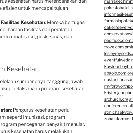
urus kesehatan harus merencanakan dan
marrakechim
polrestoba.id
i
efisien untuk mencapai tujuan
informasikeseh
farmasiapotek
Fasilitas Kesehatan
: Mereka bertugas
cakelifeevery
iharaan fasilitas dan peralatan
conservationso
erti rumah sakit, puskesmas, dan
pacificocolomb
trove.com
pmi
lesleyreynolds
eventfulweddi
kowloonbaybr
am Kesehatan
abgolo.com
or
costaricacasa
elolaan sumber daya, tanggung jawab
myfortworthpod
cakup pelaksanaan program kesehatan
kristenjaneph
k:
srchurch.org
gi
conferencecal
hatan
: Pengurus kesehatan perlu
stmichaelwtby.
m seperti imunisasi, program
zonainformasi.
 program pencegahan penyakit menular.
gurus kesehatan harus melakukan