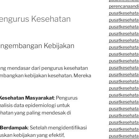
perencanaandi
pusatkesehata
engurus Kesehatan
pusatkesehata
pusatkesehata
pusatkesehata
pusatkesehata
Pengembangan Kebijakan
pusatkesehata
pusatkesehatan
pusatkesehata
pusatkesehata
ing mendasar dari pengurus kesehatan
pusatkesehata
bangkan kebijakan kesehatan. Mereka
pusatkesehatan
pusatkesehata
pusatkesehata
 Kesehatan Masyarakat
: Pengurus
pusatkesehata
lisis data epidemiologi untuk
pusatkesehatan
ehatan yang paling mendesak di
pusatkesehata
pusatkesehata
 Berdampak
: Setelah mengidentifikasi
pusatkesehata
kan kebijakan yang efektif,
pusatkesehatan