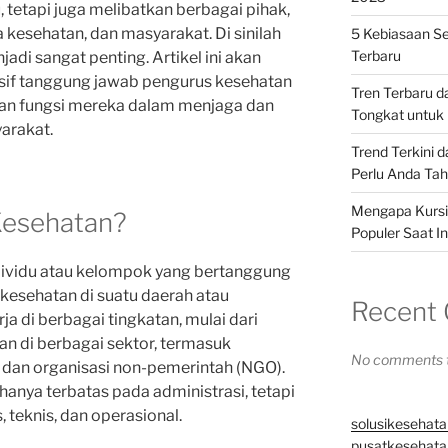
 tetapi juga melibatkan berbagai pihak,
kesehatan, dan masyarakat. Di sinilah
5 Kebiasaan Se
Terbaru
adi sangat penting. Artikel ini akan
f tanggung jawab pengurus kesehatan
Tren Terbaru 
dan fungsi mereka dalam menjaga dan
Tongkat untuk 
arakat.
Trend Terkini 
Perlu Anda Ta
Mengapa Kursi 
Kesehatan?
Populer Saat In
dividu atau kelompok yang bertanggung
kesehatan di suatu daerah atau
Recent
ja di berbagai tingkatan, mulai dari
dan di berbagai sektor, termasuk
No comments t
k, dan organisasi non-pemerintah (NGO).
anya terbatas pada administrasi, tetapi
 teknis, dan operasional.
solusikesehata
pusatkesehatan