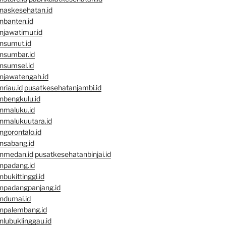
naskesehatan.id
nbanten.id
njawatimur.id
nsumut.id
nsumbar.id
nsumsel.id
njawatengah.id
riau.id
pusatkesehatanjambi.id
nbengkulu.id
nmaluku.id
nmalukuutara.id
gorontalo.id
nsabang.id
nmedan.id
pusatkesehatanbinjai.id
npadang.id
bukittinggi.id
npadangpanjang.id
ndumai.id
npalembang.id
lubuklinggau.id