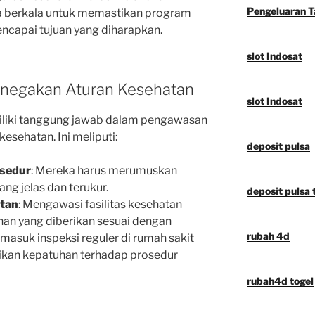
Pengeluaran 
ra berkala untuk memastikan program
encapai tujuan yang diharapkan.
slot Indosat
enegakan Aturan Kesehatan
slot Indosat
iliki tanggung jawab dalam pengawasan
esehatan. Ini meliputi:
deposit pulsa
osedur
: Mereka harus merumuskan
ng jelas dan terukur.
deposit pulsa t
tan
: Mengawasi fasilitas kesehatan
an yang diberikan sesuai dengan
rubah 4d
rmasuk inspeksi reguler di rumah sakit
kan kepatuhan terhadap prosedur
rubah4d togel