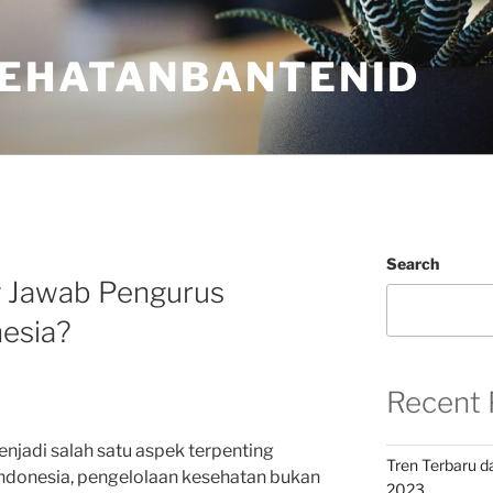
EHATANBANTENID
N
Search
g Jawab Pengurus
nesia?
Recent 
enjadi salah satu aspek terpenting
Tren Terbaru d
Indonesia, pengelolaan kesehatan bukan
2023