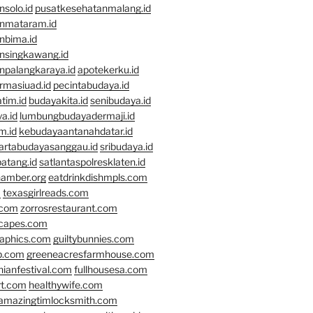
solo.id
pusatkesehatanmalang.id
nmataram.id
nbima.id
nsingkawang.id
npalangkaraya.id
apotekerku.id
rmasiuad.id
pecintabudaya.id
tim.id
budayakita.id
senibudaya.id
a.id
lumbungbudayadermaji.id
m.id
kebudayaantanahdatar.id
artabudayasanggau.id
sribudaya.id
atang.id
satlantaspolresklaten.id
hamber.org
eatdrinkdishmpls.com
m
texasgirlreads.com
.com
zorrosrestaurant.com
scapes.com
raphics.com
guiltybunnies.com
p.com
greeneacresfarmhouse.com
nianfestival.com
fullhousesa.com
rt.com
healthywife.com
amazingtimlocksmith.com