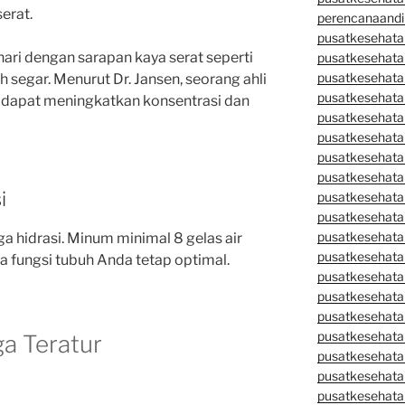
erat.
perencanaandi
pusatkesehata
ri dengan sarapan kaya serat seperti
pusatkesehata
pusatkesehata
segar. Menurut Dr. Jansen, seorang ahli
pusatkesehata
si dapat meningkatkan konsentrasi dan
pusatkesehata
pusatkesehata
pusatkesehatan
pusatkesehata
i
pusatkesehata
pusatkesehata
pusatkesehatan
ga hidrasi. Minum minimal 8 gelas air
pusatkesehata
 fungsi tubuh Anda tetap optimal.
pusatkesehata
pusatkesehata
pusatkesehatan
pusatkesehata
ga Teratur
pusatkesehata
pusatkesehata
pusatkesehatan