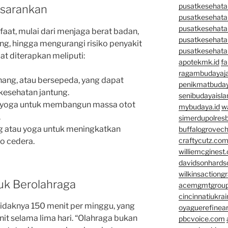
pusatkesehatan
isarankan
pusatkesehata
pusatkesehata
aat, mulai dari menjaga berat badan,
pusatkesehata
g, hingga mengurangi risiko penyakit
pusatkesehata
at diterapkan meliputi:
apotekmk.id
fa
ragambudayaja
nang, atau bersepeda, yang dapat
penikmatbuday
kesehatan jantung.
senibudayaisla
u yoga untuk membangun massa otot
mybudaya.id
w
.
simerdupolresb
ng atau yoga untuk meningkatkan
buffalogrovec
craftycutz.co
o cedera.
williemcginest
davidsonhard
wilkinsactiong
uk Berolahraga
acemgmtgrou
cincinnatiukrai
idaknya 150 menit per minggu, yang
oyaguerefinea
it selama lima hari. “Olahraga bukan
pbcvoice.com