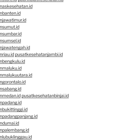
naskesehatan.id
nbanten.id
njawatimur.id
nsumut.id
nsumbar.id
nsumsel.id
njawatengah.id
riau.id
pusatkesehatanjambi.id
nbengkulu.id
nmaluku.id
nmalukuutara.id
gorontalo.id
nsabang.id
nmedan.id
pusatkesehatanbinjai.id
npadang.id
bukittinggi.id
npadangpanjang.id
ndumai.id
npalembang.id
lubuklinggau.id