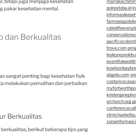
r, tetapi juga menjaga kesehatan
marrakechim
polrestoba.id
i
ang pakar kesehatan mental.
informasikeseh
farmasiapotek
cakelifeevery
conservationso
p dan Berkualitas
pacificocolomb
trove.com
pmi
lesleyreynolds
eventfulweddi
kowloonbaybr
abgolo.com
or
as sangat penting bagi kesehatan fisik
costaricacasa
kita melakukan pemulihan dan perbaikan
myfortworthpod
kristenjaneph
srchurch.org
gi
conferencecal
stmichaelwtby.
r Berkualitas
zonainformasi.
berkualitas, berikut beberapa tips yang