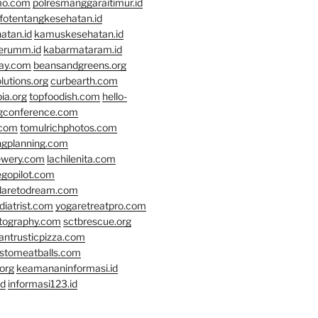
mo.com
polresmanggaraitimur.id
nfotentangkesehatan.id
atan.id
kamuskesehatan.id
erumm.id
kabarmataram.id
day.com
beansandgreens.org
lutions.org
curbearth.com
ia.org
topfoodish.com
hello-
gconference.com
.com
tomulrichphotos.com
ngplanning.com
ewery.com
lachilenita.com
egopilot.com
daretodream.com
iatrist.com
yogaretreatpro.com
otography.com
sctbrescue.org
antrusticpizza.com
lstomeatballs.com
org
keamananinformasi.id
id
informasi123.id