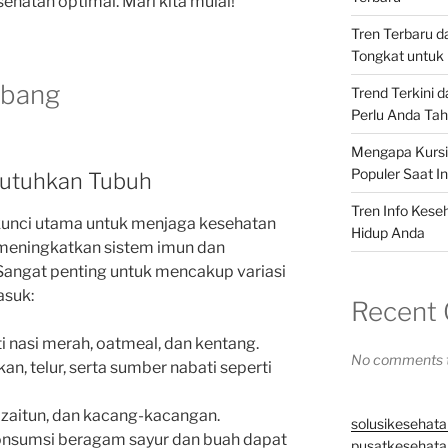
hatan optimal. Mari kita mulai!
Tren Terbaru 
Tongkat untuk 
mbang
Trend Terkini 
Perlu Anda Ta
Mengapa Kursi 
Populer Saat In
ibutuhkan Tubuh
Tren Info Kese
unci utama untuk menjaga kesehatan
Hidup Anda
t meningkatkan sistem imun dan
Sangat penting untuk mencakup variasi
asuk:
Recent
i nasi merah, oatmeal, dan kentang.
No comments t
an, telur, serta sumber nabati seperti
 zaitun, dan kacang-kacangan.
solusikesehata
nsumsi beragam sayur dan buah dapat
pusatkesehatan