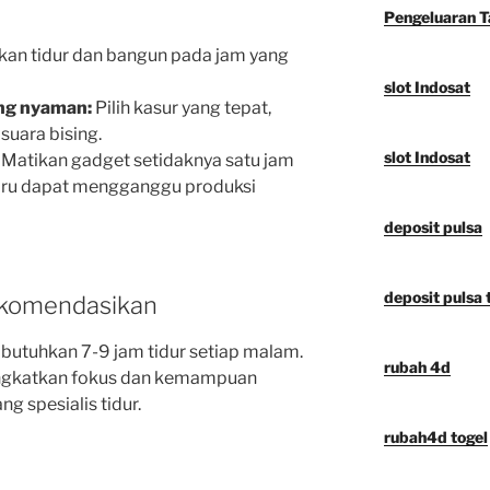
Pengeluaran 
an tidur dan bangun pada jam yang
slot Indosat
ang nyaman:
Pilih kasur yang tepat,
suara bising.
slot Indosat
Matikan gadget setidaknya satu jam
biru dapat mengganggu produksi
deposit pulsa
deposit pulsa t
rekomendasikan
tuhkan 7-9 jam tidur setiap malam.
rubah 4d
ingkatkan fokus dan kemampuan
ng spesialis tidur.
rubah4d togel