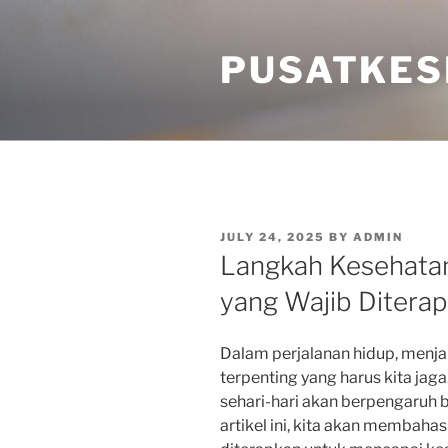
Skip
to
PUSATKES
content
POSTED
JULY 24, 2025
BY
ADMIN
ON
Langkah Kesehatan
yang Wajib Ditera
Dalam perjalanan hidup, menjal
terpenting yang harus kita jag
sehari-hari akan berpengaruh b
artikel ini, kita akan membaha