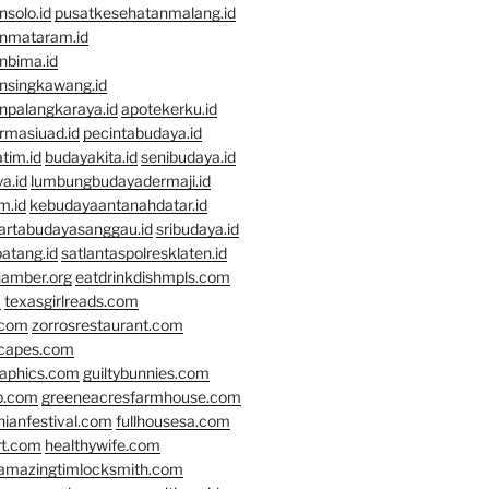
solo.id
pusatkesehatanmalang.id
nmataram.id
nbima.id
nsingkawang.id
npalangkaraya.id
apotekerku.id
rmasiuad.id
pecintabudaya.id
tim.id
budayakita.id
senibudaya.id
a.id
lumbungbudayadermaji.id
m.id
kebudayaantanahdatar.id
artabudayasanggau.id
sribudaya.id
atang.id
satlantaspolresklaten.id
hamber.org
eatdrinkdishmpls.com
m
texasgirlreads.com
.com
zorrosrestaurant.com
scapes.com
raphics.com
guiltybunnies.com
p.com
greeneacresfarmhouse.com
nianfestival.com
fullhousesa.com
rt.com
healthywife.com
amazingtimlocksmith.com