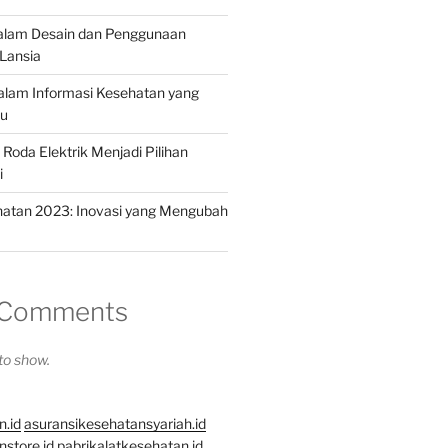
dalam Desain dan Penggunaan
Lansia
dalam Informasi Kesehatan yang
hu
Roda Elektrik Menjadi Pilihan
i
hatan 2023: Inovasi yang Mengubah
 Comments
o show.
n.id
asuransikesehatansyariah.id
store.id
pabrikalatkesehatan.id