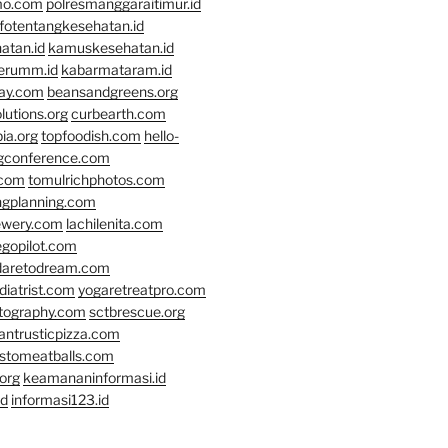
mo.com
polresmanggaraitimur.id
nfotentangkesehatan.id
atan.id
kamuskesehatan.id
erumm.id
kabarmataram.id
day.com
beansandgreens.org
lutions.org
curbearth.com
ia.org
topfoodish.com
hello-
gconference.com
.com
tomulrichphotos.com
ngplanning.com
ewery.com
lachilenita.com
egopilot.com
daretodream.com
iatrist.com
yogaretreatpro.com
otography.com
sctbrescue.org
antrusticpizza.com
lstomeatballs.com
org
keamananinformasi.id
id
informasi123.id