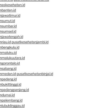
naskesehatan.id
nbanten.id
njawatimur.id
nsumut.id
nsumbar.id
nsumsel.id
njawatengah.id
riau.id
pusatkesehatanjambi.id
nbengkulu.id
nmaluku.id
nmalukuutara.id
gorontalo.id
nsabang.id
nmedan.id
pusatkesehatanbinjai.id
npadang.id
bukittinggi.id
npadangpanjang.id
ndumai.id
npalembang.id
lubuklinggau.id