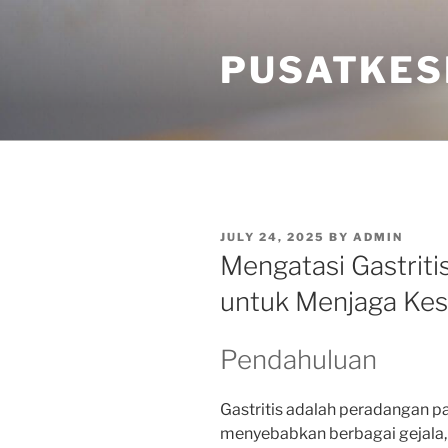
Skip
to
PUSATKES
content
POSTED
JULY 24, 2025
BY
ADMIN
ON
Mengatasi Gastrit
untuk Menjaga Ke
Pendahuluan
Gastritis adalah peradangan p
menyebabkan berbagai gejala, m