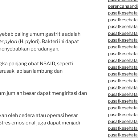
perencanaandi
pusatkesehata
pusatkesehata
pusatkesehata
pusatkesehata
nyebab paling umum gastritis adalah
pusatkesehata
r pylori
(H. pylori). Bakteri ini dapat
pusatkesehata
menyebabkan peradangan.
pusatkesehatan
pusatkesehata
gka panjang obat NSAID, seperti
pusatkesehata
merusak lapisan lambung dan
pusatkesehata
pusatkesehatan
pusatkesehata
am jumlah besar dapat mengiritasi dan
pusatkesehata
pusatkesehata
pusatkesehatan
pusatkesehata
bkan oleh cedera atau operasi besar
pusatkesehata
Stres emosional juga dapat menjadi
pusatkesehata
pusatkesehatan