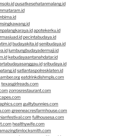
solo.id
pusatkesehatanmalang.id
nmataram.id
nbima.id
nsingkawang.id
npalangkaraya.id
apotekerku.id
rmasiuad.id
pecintabudaya.id
tim.id
budayakita.id
senibudaya.id
a.id
lumbungbudayadermaji.id
m.id
kebudayaantanahdatar.id
artabudayasanggau.id
sribudaya.id
atang.id
satlantaspolresklaten.id
hamber.org
eatdrinkdishmpls.com
m
texasgirlreads.com
.com
zorrosrestaurant.com
scapes.com
raphics.com
guiltybunnies.com
p.com
greeneacresfarmhouse.com
nianfestival.com
fullhousesa.com
rt.com
healthywife.com
amazingtimlocksmith.com