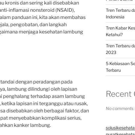
tau kronis dan sering kali disebabkan
anti-inflamasi nonsteroid (NSAID),
Tren Terbaru 
Indonesia
 Dalam panduan ini, kita akan membahas
jala, pengobatan, dan langkah
Tren Kabar Kes
bagaimana menjaga kesehatan lambung
Ketahui?
Tren Terbaru d
2023
5 Kebiasaan Se
Terbaru
 ditandai dengan peradangan pada
, lambung dilindungi oleh lapisan
Recent
ai penghalang terhadap asam lambung
etika lapisan ini terganggu atau rusak,
No comments t
isa disebabkan oleh berbagai faktor, dan
 dapat menyebabkan komplikasi serius,
ahkan kanker lambung.
solusikesehata
pusatkesehatan