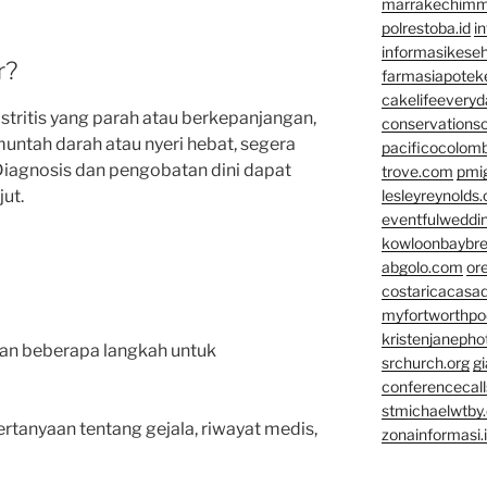
marrakechim
polrestoba.id
i
informasikeseh
r?
farmasiapotek
cakelifeevery
stritis yang parah atau berkepanjangan,
conservationso
muntah darah atau nyeri hebat, segera
pacificocolomb
Diagnosis dan pengobatan dini dapat
trove.com
pmi
ut.
lesleyreynolds
eventfulweddi
kowloonbaybr
abgolo.com
or
costaricacasa
myfortworthpod
kristenjaneph
an beberapa langkah untuk
srchurch.org
gi
conferencecal
stmichaelwtby.
rtanyaan tentang gejala, riwayat medis,
zonainformasi.