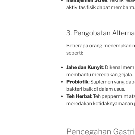
Manajemen Stres
: Teknik rela
aktivitas fisik dapat membant
3. Pengobatan Alternat
Beberapa orang menemukan ma
seperti:
Jahe dan Kunyit
: Dikenal memi
membantu meredakan gejala.
Probiotik
: Suplemen yang da
bakteri baik di dalam usus.
Teh Herbal
: Teh peppermint 
meredakan ketidaknyamanan 
Pencegahan Gastri