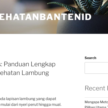
EHATANBANTENID
Search
is: Panduan Lengkap
sehatan Lambung
Recent 
ada lapisan lambung yang dapat
Mengapa Metod
ulai dari nyeri perut hingga mual.
Pilihan Utama 