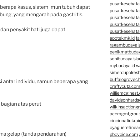
pusatkesehatan
eberapa kasus, sistem imun tubuh dapat
pusatkesehata
bung, yang mengarah pada gastritis.
pusatkesehata
pusatkesehata
 dan penyakit hati juga dapat
pusatkesehata
apotekmk.id
fa
ragambudayaja
penikmatbuday
senibudayaisla
mybudaya.id
w
simerdupolresb
buffalogrovec
asi antar individu, namun beberapa yang
craftycutz.co
williemcginest
davidsonhard
 bagian atas perut
wilkinsactiong
acemgmtgrou
cincinnatiukrai
oyaguerefinea
rna gelap (tanda pendarahan)
pbcvoice.com