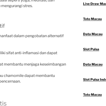
ksasi seperti yoga, meditasi, dan
Live Draw Ma
u mengurangi stres.
Toto Macau
if
Data Macau
nfaat dalam pengobatan alternatif
Slot Pulsa
liki sifat anti-inflamasi dan dapat
pat membantu menjaga keseimbangan
Data Macau
atau chamomile dapat membantu
Slot Pulsa Ind
pencernaan.
Toto Macau
tis