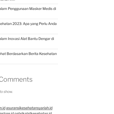
dalam Penggunaan Masker Medis di
ehatan 2023: Apa yang Perlu Anda
alam Inovasi Alat Bantu Dengar di
hat Berdasarkan Berita Kesehatan
 Comments
o show.
n.id
asuransikesehatansyariah.id
store.id
pabrikalatkesehatan.id