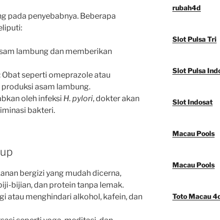
rubah4d
ung pada penyebabnya. Beberapa
liputi:
Slot Pulsa Tri
 asam lambung dan memberikan
Slot Pulsa Ind
: Obat seperti omeprazole atau
 produksi asam lambung.
babkan oleh infeksi
H. pylori
, dokter akan
Slot Indosat
iminasi bakteri.
Macau Pools
dup
Macau Pools
nan bergizi yang mudah dicerna,
iji-bijian, dan protein tanpa lemak.
i atau menghindari alkohol, kafein, dan
Toto Macau 4